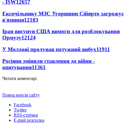
- ISW
12657
Ексочільнику МЗС Угорщини Сійярто загрожує
в'язниця
12183
Іран висунув США вимоги для розблокування
Ормузу
12124
У Молдові пролунав потужний вибух
11911
Росіяни змінили ставлення до війни -
опитування
11361
Читати коментарі
Повна версія сайту
Facebook
Twitter
RSS-стрічки
E-mail розсилка