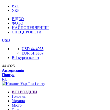
РУС
УКР
ВІДЕО
ФОТО
НАЙПОПУЛЯРНІШІ
СПЕЦПРОЕКТИ
USD
USD
44.4925
EUR
51.3357
Всі курси валют
44.4925
Авторизація
Пошук
RU
ВСІ РОЗДІЛИ
Головна
Україна
Місто
Світ