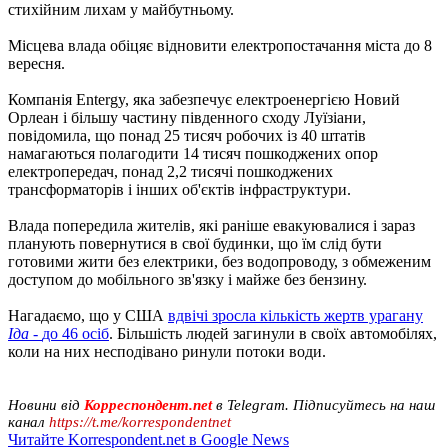
стихійним лихам у майбутньому.
Місцева влада обіцяє відновити електропостачання міста до 8
вересня.
Компанія Entergy, яка забезпечує електроенергією Новий
Орлеан і більшу частину південного сходу Луїзіани,
повідомила, що понад 25 тисяч робочих із 40 штатів
намагаються полагодити 14 тисяч пошкоджених опор
електропередач, понад 2,2 тисячі пошкоджених
трансформаторів і інших об'єктів інфраструктури.
Влада попередила жителів, які раніше евакуювалися і зараз
планують повернутися в свої будинки, що їм слід бути
готовими жити без електрики, без водопроводу, з обмеженим
доступом до мобільного зв'язку і майже без бензину.
Нагадаємо, що у США
вдвічі зросла кількість жертв урагану
Іда -
до 46 осіб
. Більшість людей загинули в своїх автомобілях,
коли на них несподівано ринули потоки води.
Новини від
Корреспондент.net
в Telegram. Підписуйтесь на наш
канал
https://t.me/korrespondentnet
Читайте Korrespondent.net в Google News