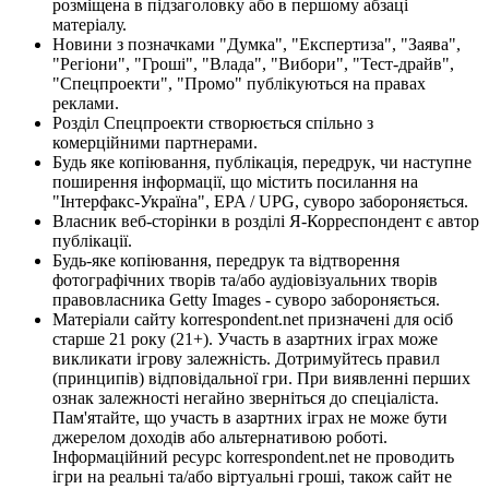
розміщена в підзаголовку або в першому абзаці
матеріалу.
Новини з позначками "Думка", "Експертиза", "Заява",
"Регіони", "Гроші", "Влада", "Вибори", "Тест-драйв",
"Спецпроекти", "Промо" публікуються на правах
реклами.
Розділ Спецпроекти створюється спільно з
комерційними партнерами.
Будь яке копіювання, публікація, передрук, чи наступне
поширення інформації, що містить посилання на
"Інтерфакс-Україна", EPA / UPG, суворо забороняється.
Власник веб-сторінки в розділі Я-Корреспондент є автор
публікації.
Будь-яке копіювання, передрук та відтворення
фотографічних творів та/або аудіовізуальних творів
правовласника Getty Images - суворо забороняється.
Матеріали сайту korrespondent.net призначені для осіб
старше 21 року (21+). Участь в азартних іграх може
викликати ігрову залежність. Дотримуйтесь правил
(принципів) відповідальної гри. При виявленні перших
ознак залежності негайно зверніться до спеціаліста.
Пам'ятайте, що участь в азартних іграх не може бути
джерелом доходів або альтернативою роботі.
Інформаційний ресурс korrespondent.net не проводить
ігри на реальні та/або віртуальні гроші, також сайт не