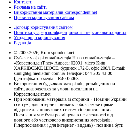
Контакти
Реклама на сайті
Використання матеріалів korrespondent.net
Правила користування сайтом
Договір користування сайтом
Політика у сфері конфіденційності і персональних даних
Угода щодо користування
Редакція
© 2000-2026, Korrespondent.net
Суб'єкт у сфері онлайн-медіа Назва онлайн-медіа –
«КореспонденТ.net» Адреса: 02091, місто Київ,
ХАРКІВСЬКЕ ШОСЕ, будинок 172-Б, офіс 208/1 E-mail:
sunlight@mediadim.com.ua
Телефон: 044-205-43-00
Ідентифікатор медіа – R40-06068
Використання будь-яких матеріалів, розміщених на
сайті, дозволяється за умови посилання на
Корреспондент.net.
При копіюванні матеріалів зі сторінки « Новини України
і світу» , для інтернет - видань - обов'язкове пряме
відкрите для пошукових систем гіперпосилання .
Посилання має бути розміщена в незалежності від
повного або часткового використання матеріалів.
Гіперпосилання ( для інтернет - видань) - повинна бути