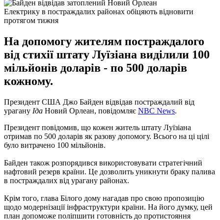
Електрику в постраждалих районах обіцяють відновити
протягом тижня
На допомогу жителям постраждалого
від стихії штату Луїзіана виділили 100
мільйонів доларів - по 500 доларів
кожному.
Президент США Джо Байден відвідав постраждалий від
урагану
Іда
Новий Орлеан, повідомляє
NBC News
.
Президент повідомив, що кожен житель штату Луїзіана
отримав по 500 доларів як разову допомогу. Всього на ці цілі
було витрачено 100 мільйонів.
Байден також розпорядився використовувати стратегічний
нафтовий резерв країни. Це дозволить уникнути браку палива
в постраждалих від урагану районах.
Крім того, глава Білого дому нагадав про свою пропозицію
щодо модернізації інфраструктури країни. На його думку, цей
план допоможе поліпшити готовність до протистояння