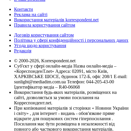
Контакти
Реклама на сайті
Використання матеріалів korrespondent.net
Правила користування сайтом
Договір користування сайтом
Політика у сфері конфіденційності і персональних даних
Угода щодо користування
Редакція
© 2000-2026, Korrespondent.net
Суб'єкт у сфері онлайн-медіа Назва онлайн-медіа –
«КореспонденТ.net» Адреса: 02091, місто Київ,
ХАРКІВСЬКЕ ШОСЕ, будинок 172-Б, офіс 208/1 E-mail:
sunlight@mediadim.com.ua
Телефон: 044-205-43-00
Ідентифікатор медіа – R40-06068
Використання будь-яких матеріалів, розміщених на
сайті, дозволяється за умови посилання на
Корреспондент.net.
При копіюванні матеріалів зі сторінки « Новини України
і світу» , для інтернет - видань - обов'язкове пряме
відкрите для пошукових систем гіперпосилання .
Посилання має бути розміщена в незалежності від
повного або часткового використання матеріалів.