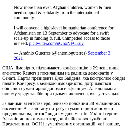
Now more than ever, Afghan children, women & men
need support & solidarity from the international
community.
I will convene a high-level humanitarian conference for
Afghanistan on 13 September to advocate for a swift
scale-up in funding & full, unimpeded access to those
in need.
pic.twitter.com/nOnoNFCEuy
— António Guterres (@antonioguterres)
September 3,
2021
США, ймовірно, підтримають конференцію в Женеві, пише
агентство Reuters з посиланням на радника демократів у
Сенаті. Партія президента Джо Байдена, яка контролює обидві
палати Конгресу, з великою ймовірністю, дотримається
обіцянки гуманітарної допомоги афганцям. Але допомога
новому уряду талібів при цьому виключена, вказується далі.
За даними агентства epd, близько половини 38-мільйонного
населення Афганістану потребує гуманітарної допомоги –
продовольства, питної води і медикаментів. У кінці серпня
Афганістан покинули закордонні військовослужбовці.
Представники ООН і гуманітарних організацій, як і раніше,