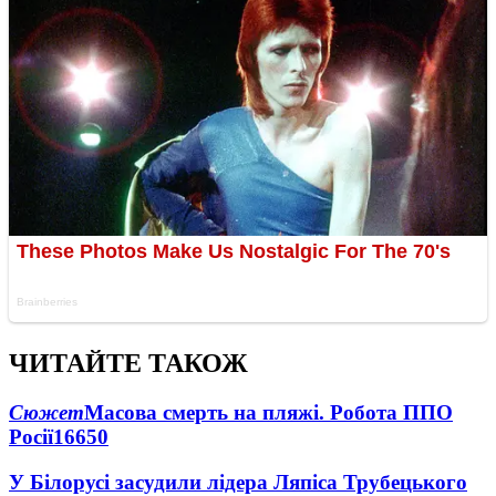
ЧИТАЙТЕ ТАКОЖ
Сюжет
Масова смерть на пляжі. Робота ППО
Росії
16650
У Білорусі засудили лідера Ляпіса Трубецького