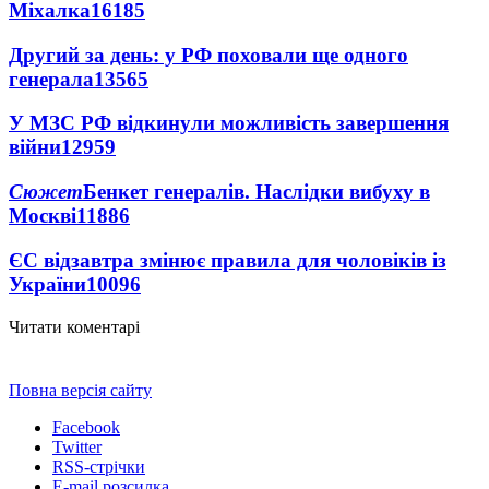
Міхалка
16185
Другий за день: у РФ поховали ще одного
генерала
13565
У МЗС РФ відкинули можливість завершення
війни
12959
Сюжет
Бенкет генералів. Наслідки вибуху в
Москві
11886
ЄС відзавтра змінює правила для чоловіків із
України
10096
Читати коментарі
Повна версія сайту
Facebook
Twitter
RSS-стрічки
E-mail розсилка