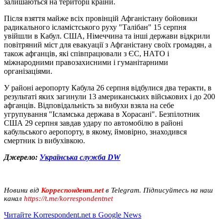
залишаються на території країни.
Після взяття майже всіх провінцій Афганістану бойовики
радикального ісламістського руху "Талібан" 15 серпня
увійшли в Кабул. США, Німеччина та інші держави відкрили
повітряний міст для евакуації з Афганістану своїх громадян, а
також афганців, які співпрацювали з ЄС, НАТО і
міжнародними правозахисними і гуманітарними
організаціями.
У районі аеропорту Кабула 26 серпня відбулися два теракти, в
результаті яких загинули 13 американських військових і до 200
афганців. Відповідальність за вибухи взяла на себе
угрупування "Ісламська держава в Хорасані". Безпілотник
США 29 серпня завдав удару по автомобілю в районі
кабульського аеропорту, в якому, ймовірно, знаходився
смертник із вибухівкою.
Джерело:
Українська служба DW
Новини від
Корреспондент.net
в Telegram. Підписуйтесь на наш
канал
https://t.me/korrespondentnet
Читайте Korrespondent.net в Google News