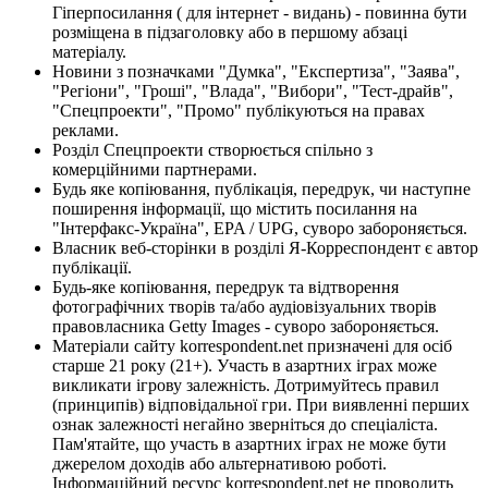
Гіперпосилання ( для інтернет - видань) - повинна бути
розміщена в підзаголовку або в першому абзаці
матеріалу.
Новини з позначками "Думка", "Експертиза", "Заява",
"Регіони", "Гроші", "Влада", "Вибори", "Тест-драйв",
"Спецпроекти", "Промо" публікуються на правах
реклами.
Розділ Спецпроекти створюється спільно з
комерційними партнерами.
Будь яке копіювання, публікація, передрук, чи наступне
поширення інформації, що містить посилання на
"Інтерфакс-Україна", EPA / UPG, суворо забороняється.
Власник веб-сторінки в розділі Я-Корреспондент є автор
публікації.
Будь-яке копіювання, передрук та відтворення
фотографічних творів та/або аудіовізуальних творів
правовласника Getty Images - суворо забороняється.
Матеріали сайту korrespondent.net призначені для осіб
старше 21 року (21+). Участь в азартних іграх може
викликати ігрову залежність. Дотримуйтесь правил
(принципів) відповідальної гри. При виявленні перших
ознак залежності негайно зверніться до спеціаліста.
Пам'ятайте, що участь в азартних іграх не може бути
джерелом доходів або альтернативою роботі.
Інформаційний ресурс korrespondent.net не проводить