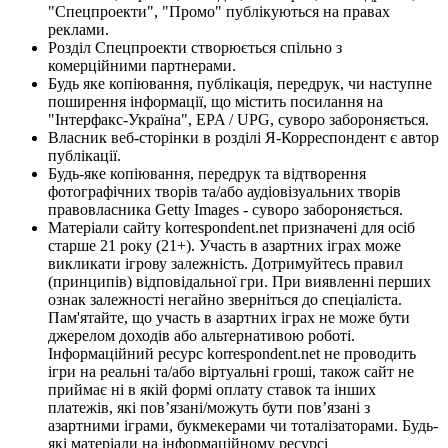
"Спецпроекти", "Промо" публікуються на правах
реклами.
Розділ Спецпроекти створюється спільно з
комерційними партнерами.
Будь яке копіювання, публікація, передрук, чи наступне
поширення інформації, що містить посилання на
"Інтерфакс-Україна", EPA / UPG, суворо забороняється.
Власник веб-сторінки в розділі Я-Корреспондент є автор
публікації.
Будь-яке копіювання, передрук та відтворення
фотографічних творів та/або аудіовізуальних творів
правовласника Getty Images - суворо забороняється.
Матеріали сайту korrespondent.net призначені для осіб
старше 21 року (21+). Участь в азартних іграх може
викликати ігрову залежність. Дотримуйтесь правил
(принципів) відповідальної гри. При виявленні перших
ознак залежності негайно зверніться до спеціаліста.
Пам'ятайте, що участь в азартних іграх не може бути
джерелом доходів або альтернативою роботі.
Інформаційний ресурс korrespondent.net не проводить
ігри на реальні та/або віртуальні гроші, також сайт не
приймає ні в якій формі оплату ставок та інших
платежів, які пов’язані/можуть бути пов’язані з
азартними іграми, букмекерами чи тоталізаторами. Будь-
які матеріали на інформаційному ресурсі