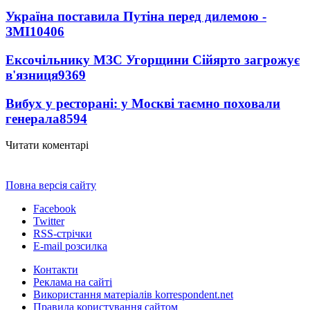
Україна поставила Путіна перед дилемою -
ЗМІ
10406
Ексочільнику МЗС Угорщини Сійярто загрожує
в'язниця
9369
Вибух у ресторані: у Москві таємно поховали
генерала
8594
Читати коментарі
Повна версія сайту
Facebook
Twitter
RSS-стрічки
E-mail розсилка
Контакти
Реклама на сайті
Використання матеріалів korrespondent.net
Правила користування сайтом