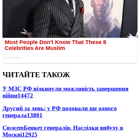
ЧИТАЙТЕ ТАКОЖ
У МЗС РФ відкинули можливість завершення
війни
14472
Другий за день: у РФ поховали ще одного
генерала
13801
Сюжет
Бенкет генералів. Наслідки вибуху в
Москві
12925