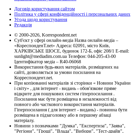
Договір користування сайтом
Політика у сфері конфіденційності і персональних даних
Угода щодо користування
Редакція
© 2000-2026, Korrespondent.net
Суб'єкт у сфері онлайн-медіа Назва онлайн-медіа –
«КореспонденТ.net» Адреса: 02091, місто Київ,
ХАРКІВСЬКЕ ШОСЕ, будинок 172-Б, офіс 208/1 E-mail:
sunlight@mediadim.com.ua
Телефон: 044-205-43-00
Ідентифікатор медіа – R40-06068
Використання будь-яких матеріалів, розміщених на
сайті, дозволяється за умови посилання на
Корреспондент.net.
При копіюванні матеріалів зі сторінки « Новини України
і світу» , для інтернет - видань - обов'язкове пряме
відкрите для пошукових систем гіперпосилання .
Посилання має бути розміщена в незалежності від
повного або часткового використання матеріалів.
Гіперпосилання ( для інтернет - видань) - повинна бути
розміщена в підзаголовку або в першому абзаці
матеріалу.
Новини з позначками "Думка", "Експертиза", "Заява",
"Регіони", "Гроші", "Влада", "Вибори", "Тест-драйв",