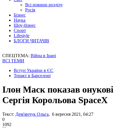
Всі новини розділу
Росія
Бізнес
Наука
Шоу-бізнес
Спорт
Lifestyle
БЛОГИ ЧИТАЧІВ
СПЕЦТЕМА:
Війна в Ірані
ВСІ ТЕМИ
Вступ України в ЄС
Теракт в Барселоні
Ілон Маск показав онукові
Сергія Корольова SpaceX
Текст:
Дем'янчук Ольга
, 6 вересня 2021, 04:27
0
1092