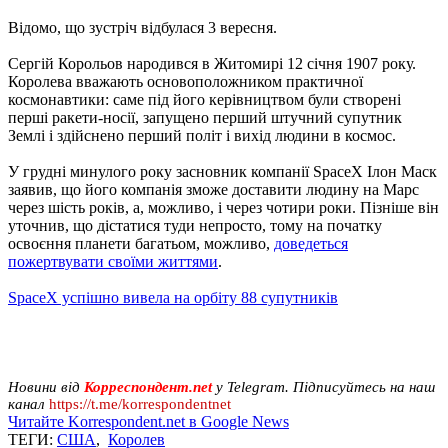
Відомо, що зустріч відбулася 3 вересня.
Сергій Корольов народився в Житомирі 12 січня 1907 року.
Королева вважають основоположником практичної
космонавтики: саме під його керівництвом були створені
перші ракети-носії, запущено перший штучний супутник
Землі і здійснено перший політ і вихід людини в космос.
У грудні минулого року засновник компанії SpaceX Ілон Маск
заявив, що його компанія зможе доставити людину на Марс
через шість років, а, можливо, і через чотири роки. Пізніше він
уточнив, що дістатися туди непросто, тому на початку
освоєння планети багатьом, можливо,
доведеться
пожертвувати своїми життями
.
SpaceX успішно вивела на орбіту 88 супутників
Новини від
Корреспондент.net
у Telegram. Підписуйтесь на наш
канал
https://t.me/korrespondentnet
Читайте Korrespondent.net в Google News
ТЕГИ:
США
,
Королев