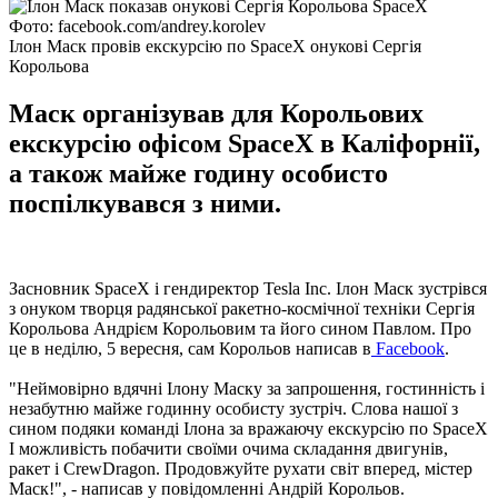
Фото: facebook.com/andrey.korolev
Ілон Маск провів екскурсію по SpaceX онукові Сергія
Корольова
Маск організував для Корольових
екскурсію офісом SpaceX в Каліфорнії,
а також майже годину особисто
поспілкувався з ними.
Засновник SpaceX і гендиректор Tesla Inc. Ілон Маск зустрівся
з онуком творця радянської ракетно-космічної техніки Сергія
Корольова Андрієм Корольовим та його сином Павлом. Про
це в неділю, 5 вересня, сам Корольов написав в
Facebook
.
"Неймовірно вдячні Ілону Маску за запрошення, гостинність і
незабутню майже годинну особисту зустріч. Слова нашої з
сином подяки команді Ілона за вражаючу екскурсію по SpaceX
І можливість побачити своїми очима складання двигунів,
ракет і CrewDragon. Продовжуйте рухати світ вперед, містер
Маск!", - написав у повідомленні Андрій Корольов.