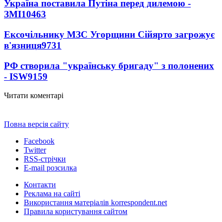
Україна поставила Путіна перед дилемою -
ЗМІ
10463
Ексочільнику МЗС Угорщини Сійярто загрожує
в'язниця
9731
РФ створила "українську бригаду" з полонених
- ISW
9159
Читати коментарі
Повна версія сайту
Facebook
Twitter
RSS-стрічки
E-mail розсилка
Контакти
Реклама на сайті
Використання матеріалів korrespondent.net
Правила користування сайтом