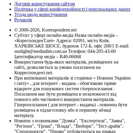
Договір користування сайтом
Політика у сфері конфіденційності і персональних даних
Угода щодо користування
Редакція
© 2000-2026, Korrespondent.net
Суб'єкт у сфері онлайн-медіа Назва онлайн-медіа –
«КореспонденТ.net» Адреса: 02091, місто Київ,
ХАРКІВСЬКЕ ШОСЕ, будинок 172-Б, офіс 208/1 E-mail:
sunlight@mediadim.com.ua
Телефон: 044-205-43-00
Ідентифікатор медіа – R40-06068
Використання будь-яких матеріалів, розміщених на
сайті, дозволяється за умови посилання на
Корреспондент.net.
При копіюванні матеріалів зі сторінки « Новини України
і світу» , для інтернет - видань - обов'язкове пряме
відкрите для пошукових систем гіперпосилання .
Посилання має бути розміщена в незалежності від
повного або часткового використання матеріалів.
Гіперпосилання ( для інтернет - видань) - повинна бути
розміщена в підзаголовку або в першому абзаці
матеріалу.
Новини з позначками "Думка", "Експертиза", "Заява",
"Регіони", "Гроші", "Влада", "Вибори", "Тест-драйв",
"Спецпроекти", "Промо" публікуються на правах