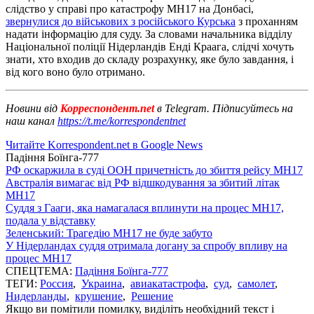
слідство у справі про катастрофу MH17 на Донбасі,
звернулися до військових з російського Курська
з проханням
надати інформацію для суду. За словами начальника відділу
Національної поліції Нідерландів Енді Краага, слідчі хочуть
знати, хто входив до складу розрахунку, яке було завдання, і
від кого воно було отримано.
Новини від
Корреспондент.net
в Telegram. Підписуйтесь на
наш канал
https://t.me/korrespondentnet
Читайте Korrespondent.net в Google News
Падіння Боїнга-777
РФ оскаржила в суді ООН причетність до збиття рейсу MH17
Австралія вимагає від РФ відшкодування за збитий літак
MH17
Суддя з Гааги, яка намагалася вплинути на процес МН17,
подала у відставку
Зеленський: Трагедію MH17 не буде забуто
У Нідерландах суддя отримала догану за спробу впливу на
процес MH17
СПЕЦТЕМА:
Падіння Боїнга-777
ТЕГИ:
Россия
,
Украина
,
авиакатастрофа
,
суд
,
самолет
,
Нидерланды
,
крушение
,
Решение
Якщо ви помітили помилку, виділіть необхідний текст і