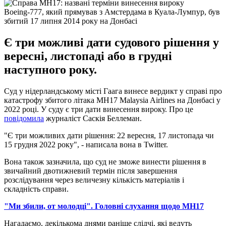
Boeing-777, який прямував з Амстердама в Куала-Лумпур, був
збитий 17 липня 2014 року на Донбасі
Є три можливі дати судового рішення у
вересні, листопаді або в грудні
наступного року.
Суд у нідерландському місті Гаага винесе вердикт у справі про
катастрофу збитого літака MH17 Malaysia Airlines на Донбасі у
2022 році. У суду є три дати винесення вироку. Про це
повідомила
журналіст Саскія Беллеман.
"Є три можливих дати рішення: 22 вересня, 17 листопада чи
15 грудня 2022 року", - написала вона в Twitter.
Вона також зазначила, що суд не зможе винести рішення в
звичайний двотижневий термін після завершення
розслідування через величезну кількість матеріалів і
складність справи.
"Ми збили, от молодці". Головні слухання щодо MH17
Нагадаємо, декількома днями раніше слідчі, які ведуть