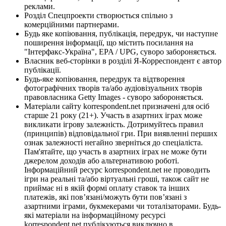
реклами.
Розділ Спецпроекти створюється спільно з
комерційними партнерами.
Будь яке копіювання, публікація, передрук, чи наступне
поширення інформації, що містить посилання на
"Інтерфакс-Україна", EPA / UPG, суворо забороняється.
Власник веб-сторінки в розділі Я-Корреспондент є автор
публікації.
Будь-яке копіювання, передрук та відтворення
фотографічних творів та/або аудіовізуальних творів
правовласника Getty Images - суворо забороняється.
Матеріали сайту korrespondent.net призначені для осіб
старше 21 року (21+). Участь в азартних іграх може
викликати ігрову залежність. Дотримуйтесь правил
(принципів) відповідальної гри. При виявленні перших
ознак залежності негайно зверніться до спеціаліста.
Пам'ятайте, що участь в азартних іграх не може бути
джерелом доходів або альтернативою роботі.
Інформаційний ресурс korrespondent.net не проводить
ігри на реальні та/або віртуальні гроші, також сайт не
приймає ні в якій формі оплату ставок та інших
платежів, які пов’язані/можуть бути пов’язані з
азартними іграми, букмекерами чи тоталізаторами. Будь-
які матеріали на інформаційному ресурсі
korrespondent.net публікуються виключно в