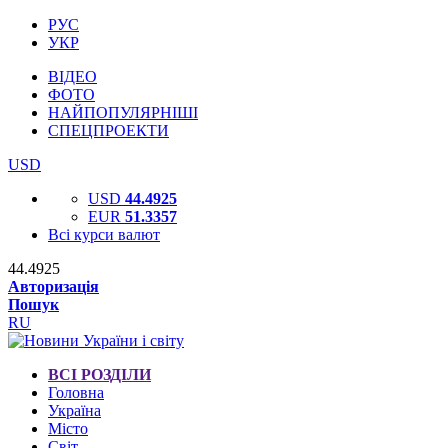
РУС
УКР
ВІДЕО
ФОТО
НАЙПОПУЛЯРНІШІ
СПЕЦПРОЕКТИ
USD
USD
44.4925
EUR
51.3357
Всі курси валют
44.4925
Авторизація
Пошук
RU
ВСІ РОЗДІЛИ
Головна
Україна
Місто
Світ