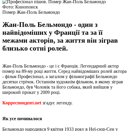
Фото: Кинопоиск
Помер Жан-Поль Бельмондо
Жан-Поль Бельмондо - один з
найвідоміших у Франції та за її
межами акторів, за життя він зіграв
близько сотні ролей.
Жан-Поль Бельмондо - це і є Франція. Легендарний актор
помер на 89-му році життя. Серед найвідоміших ролей актора
- фільм Професіонал, а загалом у фільмографії Бельмондо
десятки стрічок. Останнім художнім фільмом, в якому зіграв
Бельмондо, був Чоловік та його собака, який вийшов у
широкий прокат у 2009 році.
Корреспондент.net
згадує легенду.
Як усе починалося
Бельмондо народився 9 квітня 1933 року в Неї-сюр-Сен у