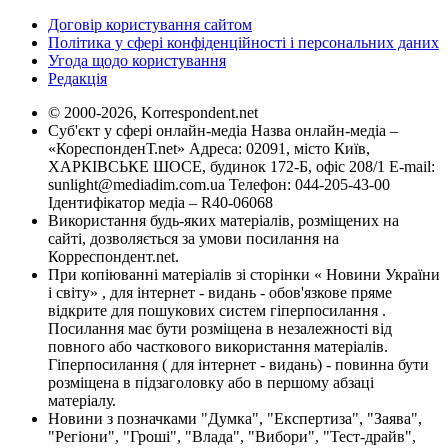
Договір користування сайтом
Політика у сфері конфіденційності і персональних даних
Угода щодо користування
Редакція
© 2000-2026, Korrespondent.net
Суб'єкт у сфері онлайн-медіа Назва онлайн-медіа –
«КореспонденТ.net» Адреса: 02091, місто Київ,
ХАРКІВСЬКЕ ШОСЕ, будинок 172-Б, офіс 208/1 E-mail:
sunlight@mediadim.com.ua
Телефон: 044-205-43-00
Ідентифікатор медіа – R40-06068
Використання будь-яких матеріалів, розміщених на
сайті, дозволяється за умови посилання на
Корреспондент.net.
При копіюванні матеріалів зі сторінки « Новини України
і світу» , для інтернет - видань - обов'язкове пряме
відкрите для пошукових систем гіперпосилання .
Посилання має бути розміщена в незалежності від
повного або часткового використання матеріалів.
Гіперпосилання ( для інтернет - видань) - повинна бути
розміщена в підзаголовку або в першому абзаці
матеріалу.
Новини з позначками "Думка", "Експертиза", "Заява",
"Регіони", "Гроші", "Влада", "Вибори", "Тест-драйв",