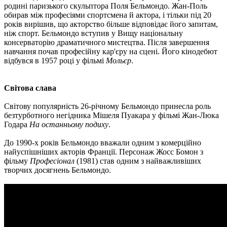
родині паризького скульптора Поля Бельмондо. Жан-Поль
обирав між професіями спортсмена й актора, і тільки під 20
років вирішив, що акторство більше відповідає його запитам,
ніж спорт. Бельмондо вступив у Вищу національну
консерваторію драматичного мистецтва. Після завершення
навчання почав професійну кар'єру на сцені. Його кінодебют
відбувся в 1957 році у фільмі
Мольєр
.
Світова слава
Світову популярність 26-річному Бельмондо принесла роль
безтурботного негідника Мішеля Пуакара у фільмі Жан-Люка
Годара
На останньому подиху
.
До 1990-х років Бельмондо вважали одним з комерційно
найуспішніших акторів Франції. Персонаж Жосс Бомон з
фільму
Професіонал
(1981) став одним з найважливіших
творчих досягнень Бельмондо.