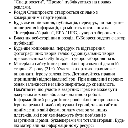
"Спецпроекти", "Промо" публікуються на правах
реклами.
Розділ Спецпроекти створюється спільно з
комерційними партнерами.
Будь яке копіювання, публікація, передрук, чи наступне
поширення інформації, що містить посилання на
"Інтерфакс-Україна", EPA / UPG, суворо забороняється.
Власник веб-сторінки в розділі Я-Корреспондент є автор
публікації.
Будь-яке копіювання, передрук та відтворення
фотографічних творів та/або аудіовізуальних творів
правовласника Getty Images - суворо забороняється.
Матеріали сайту korrespondent.net призначені для осіб
старше 21 року (21+). Участь в азартних іграх може
викликати ігрову залежність. Дотримуйтесь правил
(принципів) відповідальної гри. При виявленні перших
ознак залежності негайно зверніться до спеціаліста.
Пам'ятайте, що участь в азартних іграх не може бути
джерелом доходів або альтернативою роботі.
Інформаційний ресурс korrespondent.net не проводить
ігри на реальні та/або віртуальні гроші, також сайт не
приймає ні в якій формі оплату ставок та інших
платежів, які пов’язані/можуть бути пов’язані з
азартними іграми, букмекерами чи тоталізаторами. Будь-
які матеріали на інформаційному ресурсі