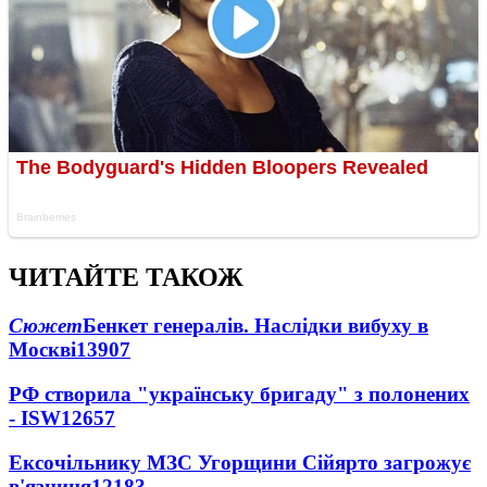
ЧИТАЙТЕ ТАКОЖ
Сюжет
Бенкет генералів. Наслідки вибуху в
Москві
13907
РФ створила "українську бригаду" з полонених
- ISW
12657
Ексочільнику МЗС Угорщини Сійярто загрожує
в'язниця
12183