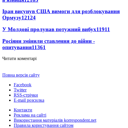
Іран висунув США вимоги для розблокування
Ормузу
12124
У Молдові пролунав потужний вибух
11911
Росіяни змінили ставлення до війни -
опитування
11361
Читати коментарі
Повна версія сайту
Facebook
Twitter
RSS-стрічки
E-mail розсилка
Контакти
Реклама на сайті
Використання матеріалів korrespondent.net
Правила користування сайтом