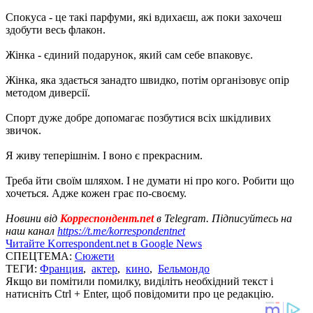
Спокуса - це такі парфуми, які вдихаєш, аж поки захочеш
здобути весь флакон.
Жінка - єдиний подарунок, який сам себе впаковує.
Жінка, яка здається занадто швидко, потім організовує опір
методом диверсії.
Спорт дуже добре допомагає позбутися всіх шкідливих
звичок.
Я живу теперішнім. І воно є прекрасним.
Треба йти своїм шляхом. І не думати ні про кого. Робити що
хочеться. Адже кожен грає по-своєму.
Новини від
Корреспондент.net
в Telegram. Підписуйтесь на
наш канал
https://t.me/korrespondentnet
Читайте Korrespondent.net в Google News
СПЕЦТЕМА:
Сюжети
ТЕГИ:
Франция
,
актер
,
кино
,
Бельмондо
Якщо ви помітили помилку, виділіть необхідний текст і
натисніть Ctrl + Enter, щоб повідомити про це редакцію.