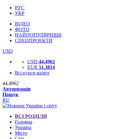
РУС
УКР
ВІДЕО
ФОТО
НАЙПОПУЛЯРНІШІ
СПЕЦПРОЕКТИ
USD
USD
44.4962
EUR
51.3814
Всі курси валют
44.4962
Авторизація
Пошук
RU
ВСІ РОЗДІЛИ
Головна
Україна
Місто
Світ