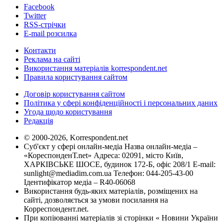
Facebook
Twitter
RSS-стрічки
E-mail розсилка
Контакти
Реклама на сайті
Використання матеріалів korrespondent.net
Правила користування сайтом
Договір користування сайтом
Політика у сфері конфіденційності і персональних даних
Угода щодо користування
Редакція
© 2000-2026, Korrespondent.net
Суб'єкт у сфері онлайн-медіа Назва онлайн-медіа –
«КореспонденТ.net» Адреса: 02091, місто Київ,
ХАРКІВСЬКЕ ШОСЕ, будинок 172-Б, офіс 208/1 E-mail:
sunlight@mediadim.com.ua
Телефон: 044-205-43-00
Ідентифікатор медіа – R40-06068
Використання будь-яких матеріалів, розміщених на
сайті, дозволяється за умови посилання на
Корреспондент.net.
При копіюванні матеріалів зі сторінки « Новини України