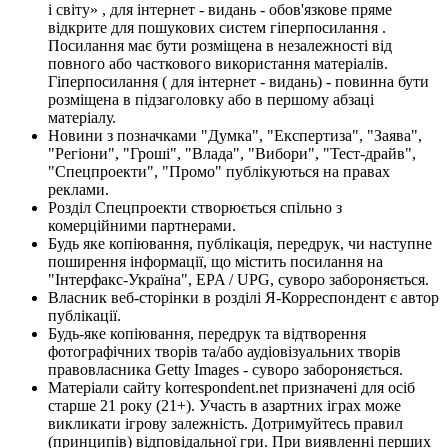
і світу» , для інтернет - видань - обов'язкове пряме
відкрите для пошукових систем гіперпосилання .
Посилання має бути розміщена в незалежності від
повного або часткового використання матеріалів.
Гіперпосилання ( для інтернет - видань) - повинна бути
розміщена в підзаголовку або в першому абзаці
матеріалу.
Новини з позначками "Думка", "Експертиза", "Заява",
"Регіони", "Гроші", "Влада", "Вибори", "Тест-драйв",
"Спецпроекти", "Промо" публікуються на правах
реклами.
Розділ Спецпроекти створюється спільно з
комерційними партнерами.
Будь яке копіювання, публікація, передрук, чи наступне
поширення інформації, що містить посилання на
"Інтерфакс-Україна", EPA / UPG, суворо забороняється.
Власник веб-сторінки в розділі Я-Корреспондент є автор
публікації.
Будь-яке копіювання, передрук та відтворення
фотографічних творів та/або аудіовізуальних творів
правовласника Getty Images - суворо забороняється.
Матеріали сайту korrespondent.net призначені для осіб
старше 21 року (21+). Участь в азартних іграх може
викликати ігрову залежність. Дотримуйтесь правил
(принципів) відповідальної гри. При виявленні перших