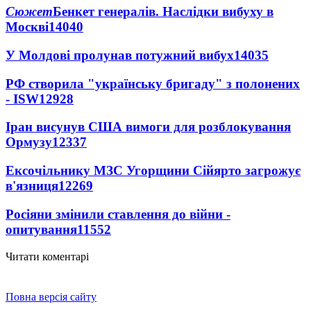
Сюжет
Бенкет генералів. Наслідки вибуху в
Москві
14040
У Молдові пролунав потужний вибух
14035
РФ створила "українську бригаду" з полонених
- ISW
12928
Іран висунув США вимоги для розблокування
Ормузу
12337
Ексочільнику МЗС Угорщини Сійярто загрожує
в'язниця
12269
Росіяни змінили ставлення до війни -
опитування
11552
Читати коментарі
Повна версія сайту