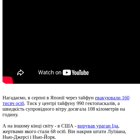
Нагадаємо, в серпні в Японії через тайфун
евакуювали 160
тисяч осіб
. Тиск у центрі тайфуну 990 гектопаскалів, а
швидкість супровідного вітру досягала 108 кілометрів на
годину.
А на іншому кінці світу - в США -
вирував ураган Іда
,
жертвами якого стали 68 осіб. Він накрив штати Луїзіана,
Нью-Джерсі і Нью-Йорк.