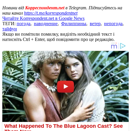
Новини від
Корреспондент.net
в Telegram. Підписуйтесь на
наш канал
https://t.me/korrespondentnet
Читайте Korrespondent.net в Google News
ТЕГИ:
погода
,
наводнение
,
Филиппины
,
ветер
,
непогода
,
тайфун
Якщо ви помітили помилку, виділіть необхідний текст і
натисніть Ctrl + Enter, щоб повідомити про це редакцію.