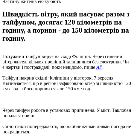
Частину жителів евакуюють
Швидкість вітру, який насуває разом з
тайфуном, досягає 120 кілометрів на
годину, а пориви - до 150 кілометрів на
годину.
Потужний тайфун вирує на сході Філіппін. Через сильний
вітер жителі кількох провінцій залишилися без електрики. Чи
є жертви і постраждалі, поки невідомо, пише
AP
.
Тайфун накрив східні Філіппіни у вівторок, 7 вересня.
Відзначається, що в регіоні зафіксовано вітер зі швидкістю 120
км / год, а його пориви сягали 150 км / год.
Через тайфун робота в установах припинена. У місті Таклобан
почалася повінь.
Синоптики попереджають, що найближчими днями погода не
покращиться.