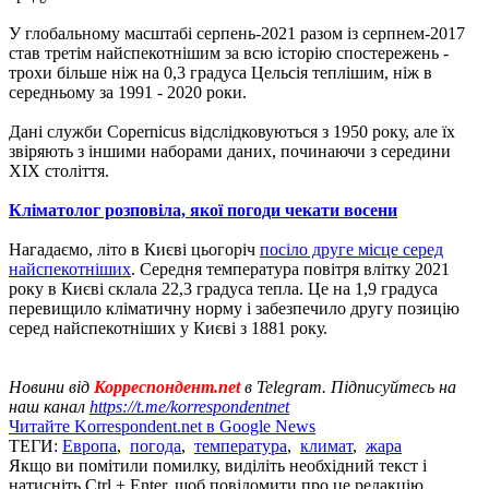
У глобальному масштабі серпень-2021 разом із серпнем-2017
став третім найспекотнішим за всю історію спостережень -
трохи більше ніж на 0,3 градуса Цельсія теплішим, ніж в
середньому за 1991 - 2020 роки.
Дані служби Copernicus відслідковуються з 1950 року, але їх
звіряють з іншими наборами даних, починаючи з середини
XIX століття.
Кліматолог розповіла, якої погоди чекати восени
Нагадаємо, літо в Києві цьогоріч
посіло друге місце серед
найспекотніших
. Середня температура повітря влітку 2021
року в Києві склала 22,3 градуса тепла. Це на 1,9 градуса
перевищило кліматичну норму і забезпечило другу позицію
серед найспекотніших у Києві з 1881 року.
Новини від
Корреспондент.net
в Telegram. Підписуйтесь на
наш канал
https://t.me/korrespondentnet
Читайте Korrespondent.net в Google News
ТЕГИ:
Европа
,
погода
,
температура
,
климат
,
жара
Якщо ви помітили помилку, виділіть необхідний текст і
натисніть Ctrl + Enter, щоб повідомити про це редакцію.