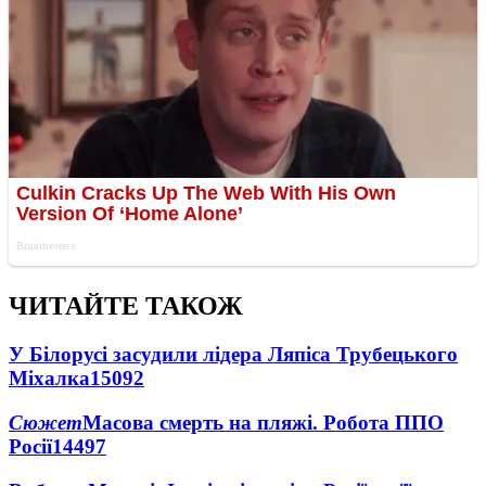
ЧИТАЙТЕ ТАКОЖ
У Білорусі засудили лідера Ляпіса Трубецького
Міхалка
15092
Сюжет
Масова смерть на пляжі. Робота ППО
Росії
14497