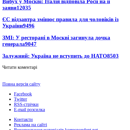
Вибух у Москві: Італія відповіла Росії на її
заяви
12035
ЄС відзавтра змінює правила для чоловіків із
України
9496
ЗМІ: У ресторані в Москві загинула дочка
генерала
9047
Залужний: Україна не вступить до НАТО
8503
Читати коментарі
Повна версія сайту
Facebook
Twitter
RSS-стрічки
E-mail розсилка
Контакти
Реклама на сайті
Використання матеріалів korrespondent.net