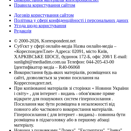
Правила користування сайтом
Договір користування сайтом
Політика у сфері конфіденційності і персональних даних
Угода щодо користування
Редакція
© 2000-2026, Korrespondent.net
Суб'єкт у сфері онлайн-медіа Назва онлайн-медіа –
«КореспонденТ.net» Адреса: 02091, місто Київ,
ХАРКІВСЬКЕ ШОСЕ, будинок 172-Б, офіс 208/1 E-mail:
sunlight@mediadim.com.ua
Телефон: 044-205-43-00
Ідентифікатор медіа – R40-06068
Використання будь-яких матеріалів, розміщених на
сайті, дозволяється за умови посилання на
Корреспондент.net.
При копіюванні матеріалів зі сторінки « Новини України
і світу» , для інтернет - видань - обов'язкове пряме
відкрите для пошукових систем гіперпосилання .
Посилання має бути розміщена в незалежності від
повного або часткового використання матеріалів.
Гіперпосилання ( для інтернет - видань) - повинна бути
розміщена в підзаголовку або в першому абзаці
матеріалу.
Новини з позначками "Думка", "Експертиза", "Заява",