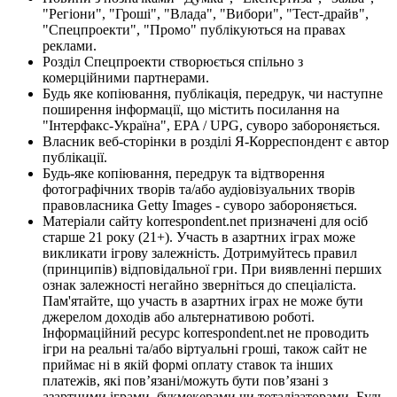
"Регіони", "Гроші", "Влада", "Вибори", "Тест-драйв",
"Спецпроекти", "Промо" публікуються на правах
реклами.
Розділ Спецпроекти створюється спільно з
комерційними партнерами.
Будь яке копіювання, публікація, передрук, чи наступне
поширення інформації, що містить посилання на
"Інтерфакс-Україна", EPA / UPG, суворо забороняється.
Власник веб-сторінки в розділі Я-Корреспондент є автор
публікації.
Будь-яке копіювання, передрук та відтворення
фотографічних творів та/або аудіовізуальних творів
правовласника Getty Images - суворо забороняється.
Матеріали сайту korrespondent.net призначені для осіб
старше 21 року (21+). Участь в азартних іграх може
викликати ігрову залежність. Дотримуйтесь правил
(принципів) відповідальної гри. При виявленні перших
ознак залежності негайно зверніться до спеціаліста.
Пам'ятайте, що участь в азартних іграх не може бути
джерелом доходів або альтернативою роботі.
Інформаційний ресурс korrespondent.net не проводить
ігри на реальні та/або віртуальні гроші, також сайт не
приймає ні в якій формі оплату ставок та інших
платежів, які пов’язані/можуть бути пов’язані з
азартними іграми, букмекерами чи тоталізаторами. Будь-