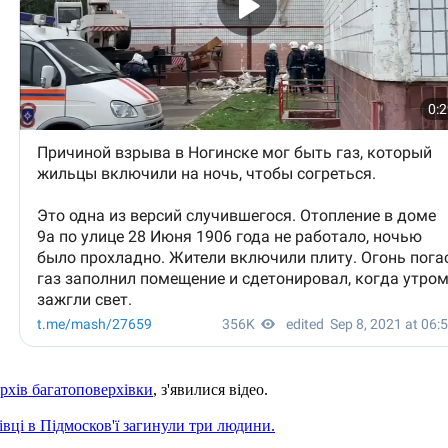
ерхів багатоповерхівки
, з'явилися відео.
івці в Підмосков'ї загинули три людини.