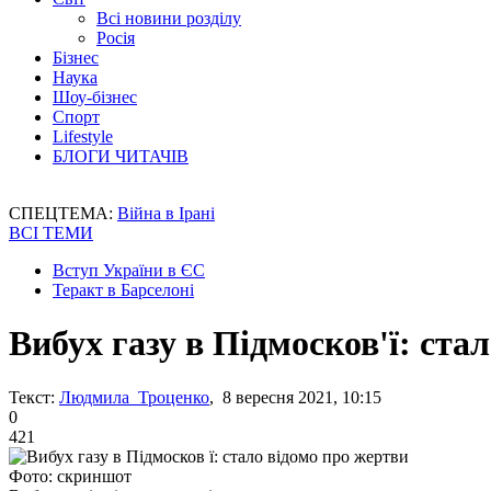
Всі новини розділу
Росія
Бізнес
Наука
Шоу-бізнес
Спорт
Lifestyle
БЛОГИ ЧИТАЧІВ
СПЕЦТЕМА:
Війна в Ірані
ВСІ ТЕМИ
Вступ України в ЄС
Теракт в Барселоні
Вибух газу в Підмосков'ї: ста
Текст:
Людмила Троценко
, 8 вересня 2021, 10:15
0
421
Фото: скриншот