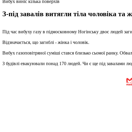
Вибух виніс кілька поверхів
З-під завалів витягли тіла чоловіка та 
Під час вибуху газу в підмосковному Ногінську двоє людей заги
Відзначається, що загиблі - жінка і чоловік.
Вибух газоповітряної суміші стався близько сьомої ранку. Обва
З будівлі евакуювали понад 170 людей. Чи є ще під завалами лю