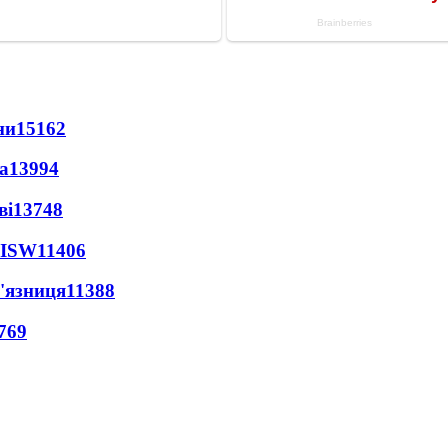
ни
15162
а
13994
ві
13748
 ISW
11406
'язниця
11388
769