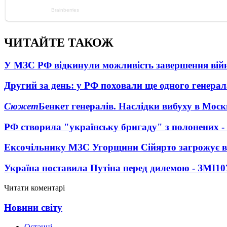
ЧИТАЙТЕ ТАКОЖ
У МЗС РФ відкинули можливість завершення вій
Другий за день: у РФ поховали ще одного генерал
Сюжет
Бенкет генералів. Наслідки вибуху в Моск
РФ створила "українську бригаду" з полонених -
Ексочільнику МЗС Угорщини Сійярто загрожує в
Україна поставила Путіна перед дилемою - ЗМІ
10
Читати коментарі
Новини світу
Останні