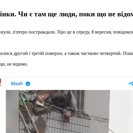
жінки. Чи є там ще люди, поки що не відо
нули, п'ятеро постраждали. Про це в середу, 8 вересня, повідомл
лилися другий і третій поверхи, а також частково четвертий. По
ди, не відомо.