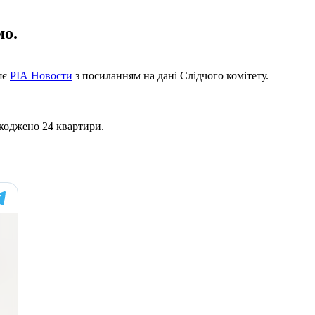
мо.
яє
РІА Новости
з посиланням на дані Слідчого комітету.
шкоджено 24 квартири.