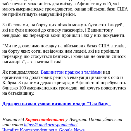
забезпечити можливість для виїзду з Афганістану осіб, які
мають американське громадянство, однак військові бази США
не прийматимуть евакуаційні рейси.
За її словами, на борту цих літаків можуть бути сотні людей,
які не були внесені до списку пасажирів, і Вашингтону
невідомо, які перевірки вони пройшли і які у них документи.
"Ми не дозволимо посадку на військових базах США літаків,
на борту яких сотні невідомих нам людей, які не пройшли
перевірку, що стосується безпеки, і коли ми не бачили список
пасажирів", - зазначила Псакі.
Як повідомлялося,
Вашингтон працює з талібами
над
організацією додаткових рейсів з евакуації цивільних осіб із
Кабула. За даними держсекретаря, в Афганістані перебувають
близько 100 американських громадян, які хочуть повернутися
на батьківщину.
Держдеп назвав умови визнання влади "Талібану"
Новини від
Корреспондент.net
у Telegram. Підписуйтесь на
наш канал
https://t.me/korrespondentnet
Читайте Korrespondent.net в Google News