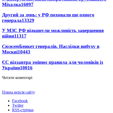
Міхалка
16097
Другий за день: у РФ поховали ще одного
генерала
13329
У МЗС РФ відкинули можливість завершення
війни
11317
Сюжет
Бенкет генералів. Наслідки вибуху в
Москві
10443
ЄС відзавтра змінює правила для чоловіків із
України
10016
Читати коментарі
Повна версія сайту
Facebook
Twitter
RSS-стрічки