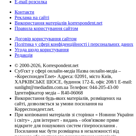
E-mail розсилка
Контакти
Реклама на сайті
Використання матеріалів korrespondent.net
Правила користування сайтом
Договір користування сайтом
Політика у сфері конфіденційності і персональних даних
Угода щодо користування
Редакція
© 2000-2026, Korrespondent.net
Суб'єкт у сфері онлайн-медіа Назва онлайн-медіа –
«КореспонденТ.net» Адреса: 02091, місто Київ,
ХАРКІВСЬКЕ ШОСЕ, будинок 172-Б, офіс 208/1 E-mail:
sunlight@mediadim.com.ua
Телефон: 044-205-43-00
Ідентифікатор медіа – R40-06068
Використання будь-яких матеріалів, розміщених на
сайті, дозволяється за умови посилання на
Корреспондент.net.
При копіюванні матеріалів зі сторінки « Новини України
і світу» , для інтернет - видань - обов'язкове пряме
відкрите для пошукових систем гіперпосилання .
Посилання має бути розміщена в незалежності від