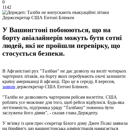
0
1142
Держсекретар США Ентоні Блінкен
У Вашингтоні побоюються, що на
борту авіалайнерів можуть бути сотні
людей, які не пройшли перевірку, що
стосується безпеки.
В Афганістані рух "Талібан" не дає дозволу на виліт чотирьох
чартерних літаків, на борту яких перебувають охочі залишити
країну американці й афганці. Про це в середу, 8 вересня,
заявив
держсекретар США Ентоні Блінкен.
"Таліби не дозволяють чартерним рейсам вилетіти. США
роблять усе можливе для того, щоб рейси відбулися. Будь-яка
легітимність, підтримка уряду "Талібану" повинна бути
заслужена його діями", - сказав глава Держдепу.
У зв'язку із цим прес-секретар Білого дому Джен Псакі заявила
на брифінгу, що вашингтонська адміністрація намагається