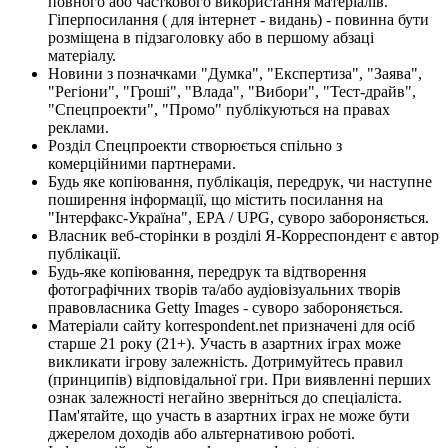
повного або часткового використання матеріалів.
Гіперпосилання ( для інтернет - видань) - повинна бути
розміщена в підзаголовку або в першому абзаці
матеріалу.
Новини з позначками "Думка", "Експертиза", "Заява",
"Регіони", "Гроші", "Влада", "Вибори", "Тест-драйв",
"Спецпроекти", "Промо" публікуються на правах
реклами.
Розділ Спецпроекти створюється спільно з
комерційними партнерами.
Будь яке копіювання, публікація, передрук, чи наступне
поширення інформації, що містить посилання на
"Інтерфакс-Україна", EPA / UPG, суворо забороняється.
Власник веб-сторінки в розділі Я-Корреспондент є автор
публікації.
Будь-яке копіювання, передрук та відтворення
фотографічних творів та/або аудіовізуальних творів
правовласника Getty Images - суворо забороняється.
Матеріали сайту korrespondent.net призначені для осіб
старше 21 року (21+). Участь в азартних іграх може
викликати ігрову залежність. Дотримуйтесь правил
(принципів) відповідальної гри. При виявленні перших
ознак залежності негайно зверніться до спеціаліста.
Пам'ятайте, що участь в азартних іграх не може бути
джерелом доходів або альтернативою роботі.