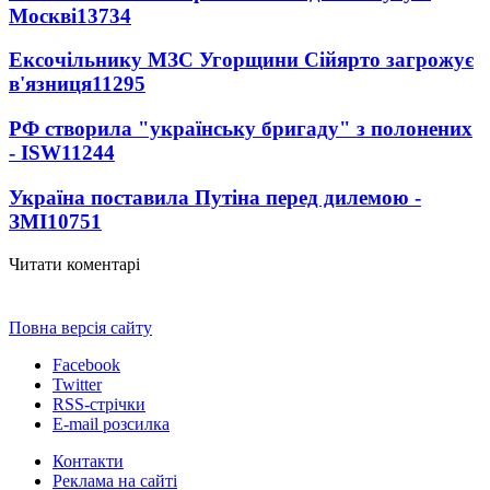
Москві
13734
Ексочільнику МЗС Угорщини Сійярто загрожує
в'язниця
11295
РФ створила "українську бригаду" з полонених
- ISW
11244
Україна поставила Путіна перед дилемою -
ЗМІ
10751
Читати коментарі
Повна версія сайту
Facebook
Twitter
RSS-стрічки
E-mail розсилка
Контакти
Реклама на сайті