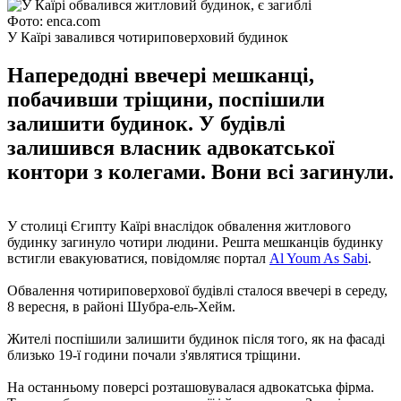
Фото: enca.com
У Каїрі завалився чотириповерховий будинок
Напередодні ввечері мешканці,
побачивши тріщини, поспішили
залишити будинок. У будівлі
залишився власник адвокатської
контори з колегами. Вони всі загинули.
У столиці Єгипту Каїрі внаслідок обвалення житлового
будинку загинуло чотири людини. Решта мешканців будинку
встигли евакуюватися, повідомляє портал
Al Youm As Sabi
.
Обвалення чотириповерхової будівлі сталося ввечері в середу,
8 вересня, в районі Шубра-ель-Хейм.
Жителі поспішили залишити будинок після того, як на фасаді
близько 19-ї години почали з'являтися тріщини.
На останньому поверсі розташовувалася адвокатська фірма.