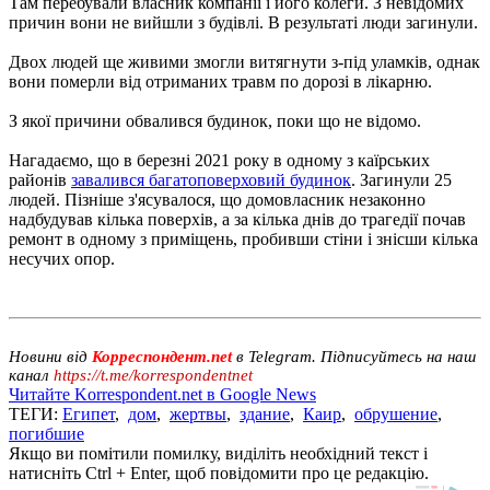
Там перебували власник компанії і його колеги. З невідомих
причин вони не вийшли з будівлі. В результаті люди загинули.
Двох людей ще живими змогли витягнути з-під уламків, однак
вони померли від отриманих травм по дорозі в лікарню.
З якої причини обвалився будинок, поки що не відомо.
Нагадаємо, що в березні 2021 року в одному з каїрських
районів
завалився багатоповерховий будинок
. Загинули 25
людей. Пізніше з'ясувалося, що домовласник незаконно
надбудував кілька поверхів, а за кілька днів до трагедії почав
ремонт в одному з приміщень, пробивши стіни і знісши кілька
несучих опор.
Новини від
Корреспондент.net
в Telegram. Підписуйтесь на наш
канал
https://t.me/korrespondentnet
Читайте Korrespondent.net в Google News
ТЕГИ:
Египет
,
дом
,
жертвы
,
здание
,
Каир
,
обрушение
,
погибшие
Якщо ви помітили помилку, виділіть необхідний текст і
натисніть Ctrl + Enter, щоб повідомити про це редакцію.