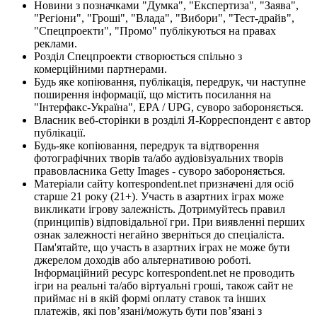
Новини з позначками "Думка", "Експертиза", "Заява",
"Регіони", "Гроші", "Влада", "Вибори", "Тест-драйв",
"Спецпроекти", "Промо" публікуються на правах
реклами.
Розділ Спецпроекти створюється спільно з
комерційними партнерами.
Будь яке копіювання, публікація, передрук, чи наступне
поширення інформації, що містить посилання на
"Інтерфакс-Україна", EPA / UPG, суворо забороняється.
Власник веб-сторінки в розділі Я-Корреспондент є автор
публікації.
Будь-яке копіювання, передрук та відтворення
фотографічних творів та/або аудіовізуальних творів
правовласника Getty Images - суворо забороняється.
Матеріали сайту korrespondent.net призначені для осіб
старше 21 року (21+). Участь в азартних іграх може
викликати ігрову залежність. Дотримуйтесь правил
(принципів) відповідальної гри. При виявленні перших
ознак залежності негайно зверніться до спеціаліста.
Пам'ятайте, що участь в азартних іграх не може бути
джерелом доходів або альтернативою роботі.
Інформаційний ресурс korrespondent.net не проводить
ігри на реальні та/або віртуальні гроші, також сайт не
приймає ні в якій формі оплату ставок та інших
платежів, які пов’язані/можуть бути пов’язані з