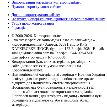
Використання матеріалів korrespondent.net
Правила користування сайтом
Договір користування сайтом
Політика у сфері конфіденційності і персональних даних
Угода щодо користування
Редакція
© 2000-2026, Korrespondent.net
Суб'єкт у сфері онлайн-медіа Назва онлайн-медіа –
«КореспонденТ.net» Адреса: 02091, місто Київ,
ХАРКІВСЬКЕ ШОСЕ, будинок 172-Б, офіс 208/1 E-mail:
sunlight@mediadim.com.ua
Телефон: 044-205-43-00
Ідентифікатор медіа – R40-06068
Використання будь-яких матеріалів, розміщених на
сайті, дозволяється за умови посилання на
Корреспондент.net.
При копіюванні матеріалів зі сторінки « Новини України
і світу» , для інтернет - видань - обов'язкове пряме
відкрите для пошукових систем гіперпосилання .
Посилання має бути розміщена в незалежності від
повного або часткового використання матеріалів.
Гіперпосилання ( для інтернет - видань) - повинна бути
розміщена в підзаголовку або в першому абзаці
матеріалу.