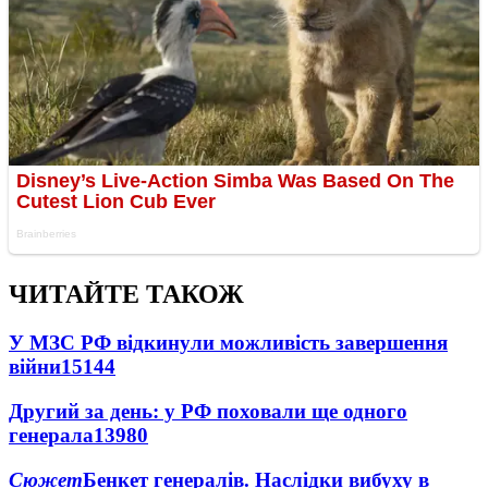
ЧИТАЙТЕ ТАКОЖ
У МЗС РФ відкинули можливість завершення
війни
15144
Другий за день: у РФ поховали ще одного
генерала
13980
Сюжет
Бенкет генералів. Наслідки вибуху в