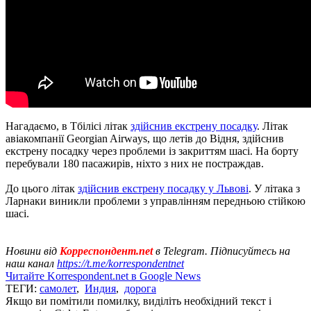
Нагадаємо, в Тбілісі літак
здійснив екстрену посадку
. Літак
авіакомпанії Georgian Airways, що летів до Відня, здійснив
екстрену посадку через проблеми із закриттям шасі. На борту
перебували 180 пасажирів, ніхто з них не постраждав.
До цього літак
здійснив екстрену посадку у Львові
. У літака з
Ларнаки виникли проблеми з управлінням передньою стійкою
шасі.
Новини від
Корреспондент.net
в Telegram. Підписуйтесь на
наш канал
https://t.me/korrespondentnet
Читайте Korrespondent.net в Google News
ТЕГИ:
самолет
,
Индия
,
дорога
Якщо ви помітили помилку, виділіть необхідний текст і