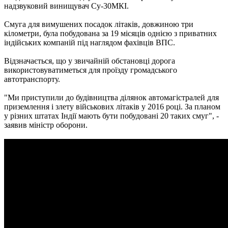
надзвуковий винищувач Су-30МКІ.
Смуга для вимушених посадок літаків, довжиною три
кілометри, була побудована за 19 місяців однією з приватних
індійських компаній під наглядом фахівців ВПС.
Відзначається, що у звичайній обстановці дорога
використовуватиметься для проїзду громадського
автотранспорту.
"Ми приступили до будівництва ділянок автомагістралей для
приземлення і злету військових літаків у 2016 році. За планом
у різних штатах Індії мають бути побудовані 20 таких смуг", -
заявив міністр оборони.