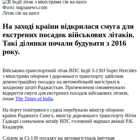
Фото: ingoanews.com
Літак сів на шосе
На заході країни відкрилася смуга для
екстрених посадок військових літаків.
Такі ділянки почали будувати з 2016
року.
Військово-транспортний літак ВПС Індії З-130J Super Hercules
з міністрами оборони і дорожнього транспорту здійснив
демонстраційну посадку на автомобільній магістралі в
західному штаті Раджастхан. Приземлення ознаменувало
відкриття смуги для екстрених посадок військових літаків,
пише
The Times of India
.
На борту повітряного судна перебували міністр оборони
країни Раджнатх Сингх, міністр дорожнього транспорту Нітін
Гадкарі і начальник штабу ВПС головний маршал авіації Р.К.
Бхадаурія.
Слідом за Сі-130 посадку на автомагістраль імітував