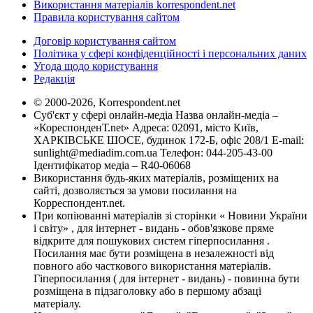
Використання матеріалів korrespondent.net
Правила користування сайтом
Договір користування сайтом
Політика у сфері конфіденційності і персональних даних
Угода щодо користування
Редакція
© 2000-2026, Korrespondent.net
Суб'єкт у сфері онлайн-медіа Назва онлайн-медіа –
«КореспонденТ.net» Адреса: 02091, місто Київ,
ХАРКІВСЬКЕ ШОСЕ, будинок 172-Б, офіс 208/1 E-mail:
sunlight@mediadim.com.ua
Телефон: 044-205-43-00
Ідентифікатор медіа – R40-06068
Використання будь-яких матеріалів, розміщених на
сайті, дозволяється за умови посилання на
Корреспондент.net.
При копіюванні матеріалів зі сторінки « Новини України
і світу» , для інтернет - видань - обов'язкове пряме
відкрите для пошукових систем гіперпосилання .
Посилання має бути розміщена в незалежності від
повного або часткового використання матеріалів.
Гіперпосилання ( для інтернет - видань) - повинна бути
розміщена в підзаголовку або в першому абзаці
матеріалу.