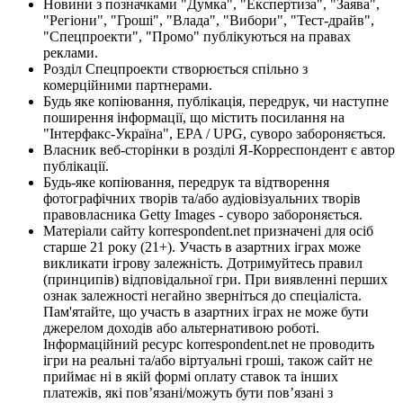
Новини з позначками "Думка", "Експертиза", "Заява",
"Регіони", "Гроші", "Влада", "Вибори", "Тест-драйв",
"Спецпроекти", "Промо" публікуються на правах
реклами.
Розділ Спецпроекти створюється спільно з
комерційними партнерами.
Будь яке копіювання, публікація, передрук, чи наступне
поширення інформації, що містить посилання на
"Інтерфакс-Україна", EPA / UPG, суворо забороняється.
Власник веб-сторінки в розділі Я-Корреспондент є автор
публікації.
Будь-яке копіювання, передрук та відтворення
фотографічних творів та/або аудіовізуальних творів
правовласника Getty Images - суворо забороняється.
Матеріали сайту korrespondent.net призначені для осіб
старше 21 року (21+). Участь в азартних іграх може
викликати ігрову залежність. Дотримуйтесь правил
(принципів) відповідальної гри. При виявленні перших
ознак залежності негайно зверніться до спеціаліста.
Пам'ятайте, що участь в азартних іграх не може бути
джерелом доходів або альтернативою роботі.
Інформаційний ресурс korrespondent.net не проводить
ігри на реальні та/або віртуальні гроші, також сайт не
приймає ні в якій формі оплату ставок та інших
платежів, які пов’язані/можуть бути пов’язані з