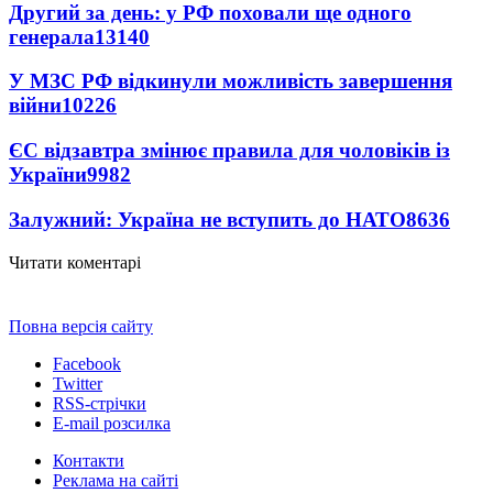
Другий за день: у РФ поховали ще одного
генерала
13140
У МЗС РФ відкинули можливість завершення
війни
10226
ЄС відзавтра змінює правила для чоловіків із
України
9982
Залужний: Україна не вступить до НАТО
8636
Читати коментарі
Повна версія сайту
Facebook
Twitter
RSS-стрічки
E-mail розсилка
Контакти
Реклама на сайті