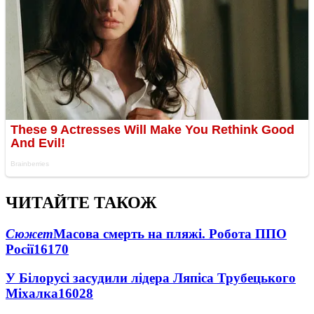
ЧИТАЙТЕ ТАКОЖ
Сюжет
Масова смерть на пляжі. Робота ППО
Росії
16170
У Білорусі засудили лідера Ляпіса Трубецького
Міхалка
16028