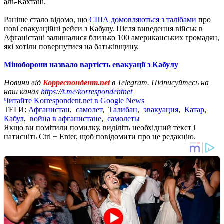
аль-Кахтані.
Раніше стало відомо, що
США домовляються з талібами
про
нові евакуаційні рейси з Кабулу. Після виведення військ в
Афганістані залишалися близько 100 американських громадян,
які хотіли повернутися на батьківщину.
Міноборони назвало вартість евакуації з Кабулу
Новини від
Корреспондент.net
в Telegram. Підписуйтесь на
наш канал
https://t.me/korrespondentnet
Читайте Korrespondent.net в Google News
ТЕГИ:
Афганистан
,
самолет
,
Талибан
,
эвакуация
,
Катар
,
Кабул
,
война в афганистане
,
самолеты
Якщо ви помітили помилку, виділіть необхідний текст і
натисніть Ctrl + Enter, щоб повідомити про це редакцію.