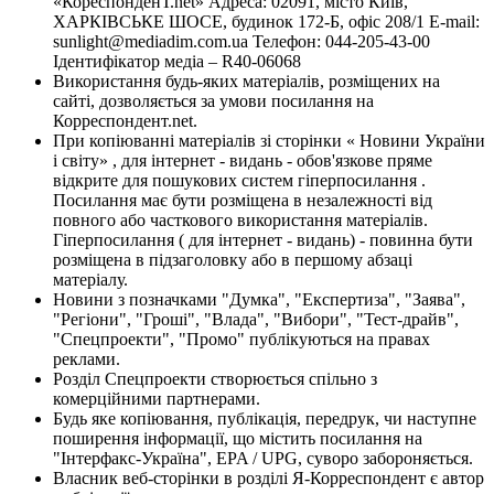
«КореспонденТ.net» Адреса: 02091, місто Київ,
ХАРКІВСЬКЕ ШОСЕ, будинок 172-Б, офіс 208/1 E-mail:
sunlight@mediadim.com.ua
Телефон: 044-205-43-00
Ідентифікатор медіа – R40-06068
Використання будь-яких матеріалів, розміщених на
сайті, дозволяється за умови посилання на
Корреспондент.net.
При копіюванні матеріалів зі сторінки « Новини України
і світу» , для інтернет - видань - обов'язкове пряме
відкрите для пошукових систем гіперпосилання .
Посилання має бути розміщена в незалежності від
повного або часткового використання матеріалів.
Гіперпосилання ( для інтернет - видань) - повинна бути
розміщена в підзаголовку або в першому абзаці
матеріалу.
Новини з позначками "Думка", "Експертиза", "Заява",
"Регіони", "Гроші", "Влада", "Вибори", "Тест-драйв",
"Спецпроекти", "Промо" публікуються на правах
реклами.
Розділ Спецпроекти створюється спільно з
комерційними партнерами.
Будь яке копіювання, публікація, передрук, чи наступне
поширення інформації, що містить посилання на
"Інтерфакс-Україна", EPA / UPG, суворо забороняється.
Власник веб-сторінки в розділі Я-Корреспондент є автор