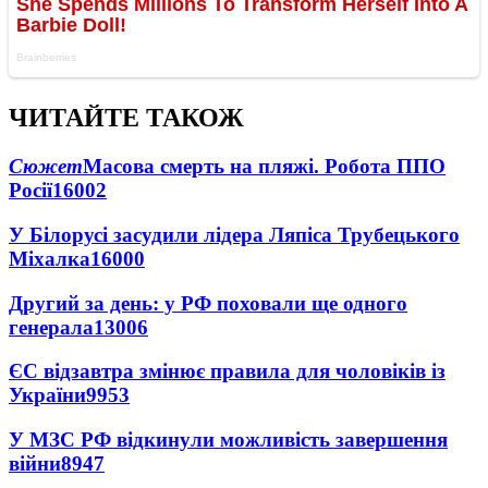
ЧИТАЙТЕ ТАКОЖ
Сюжет
Масова смерть на пляжі. Робота ППО
Росії
16002
У Білорусі засудили лідера Ляпіса Трубецького
Міхалка
16000
Другий за день: у РФ поховали ще одного
генерала
13006
ЄС відзавтра змінює правила для чоловіків із
України
9953
У МЗС РФ відкинули можливість завершення
війни
8947