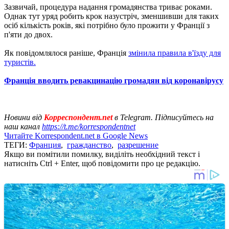
Зазвичай, процедура надання громадянства триває роками.
Однак тут уряд робить крок назустріч, зменшивши для таких
осіб кількість років, які потрібно було прожити у Франції з
п'яти до двох.
Як повідомлялося раніше, Франція
змінила правила в'їзду для
туристів.
Франція вводить ревакцинацію громадян від коронавірусу
Новини від
Корреспондент.net
в Telegram. Підписуйтесь на
наш канал
https://t.me/korrespondentnet
Читайте Korrespondent.net в Google News
ТЕГИ:
Франция
,
гражданство
,
разрешение
Якщо ви помітили помилку, виділіть необхідний текст і
натисніть Ctrl + Enter, щоб повідомити про це редакцію.