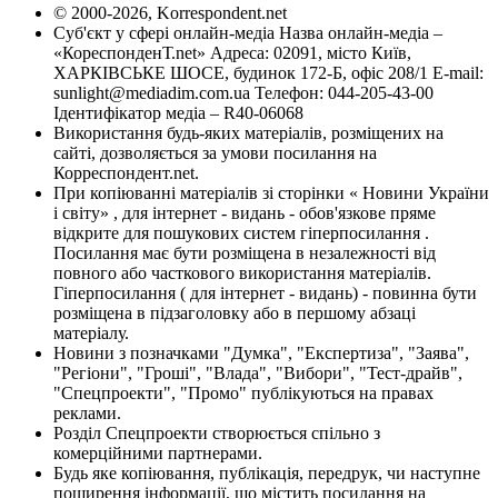
© 2000-2026, Korrespondent.net
Суб'єкт у сфері онлайн-медіа Назва онлайн-медіа –
«КореспонденТ.net» Адреса: 02091, місто Київ,
ХАРКІВСЬКЕ ШОСЕ, будинок 172-Б, офіс 208/1 E-mail:
sunlight@mediadim.com.ua
Телефон: 044-205-43-00
Ідентифікатор медіа – R40-06068
Використання будь-яких матеріалів, розміщених на
сайті, дозволяється за умови посилання на
Корреспондент.net.
При копіюванні матеріалів зі сторінки « Новини України
і світу» , для інтернет - видань - обов'язкове пряме
відкрите для пошукових систем гіперпосилання .
Посилання має бути розміщена в незалежності від
повного або часткового використання матеріалів.
Гіперпосилання ( для інтернет - видань) - повинна бути
розміщена в підзаголовку або в першому абзаці
матеріалу.
Новини з позначками "Думка", "Експертиза", "Заява",
"Регіони", "Гроші", "Влада", "Вибори", "Тест-драйв",
"Спецпроекти", "Промо" публікуються на правах
реклами.
Розділ Спецпроекти створюється спільно з
комерційними партнерами.
Будь яке копіювання, публікація, передрук, чи наступне
поширення інформації, що містить посилання на