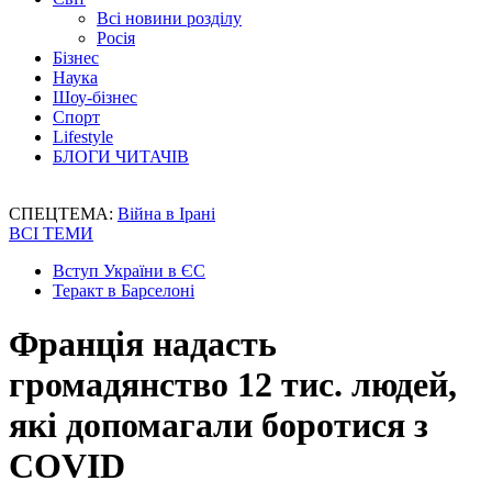
Всі новини розділу
Росія
Бізнес
Наука
Шоу-бізнес
Спорт
Lifestyle
БЛОГИ ЧИТАЧІВ
СПЕЦТЕМА:
Війна в Ірані
ВСІ ТЕМИ
Вступ України в ЄС
Теракт в Барселоні
Франція надасть
громадянство 12 тис. людей,
які допомагали боротися з
COVID