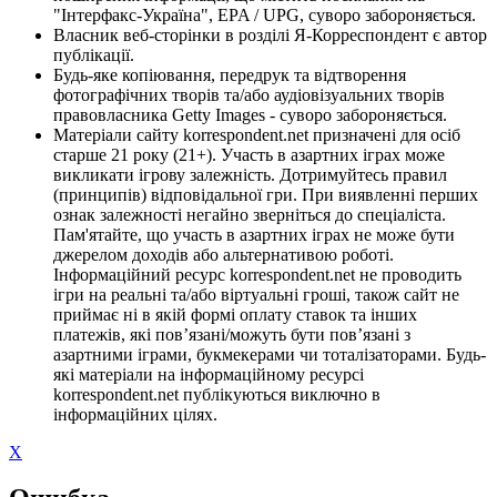
"Інтерфакс-Україна", EPA / UPG, суворо забороняється.
Власник веб-сторінки в розділі Я-Корреспондент є автор
публікації.
Будь-яке копіювання, передрук та відтворення
фотографічних творів та/або аудіовізуальних творів
правовласника Getty Images - суворо забороняється.
Матеріали сайту korrespondent.net призначені для осіб
старше 21 року (21+). Участь в азартних іграх може
викликати ігрову залежність. Дотримуйтесь правил
(принципів) відповідальної гри. При виявленні перших
ознак залежності негайно зверніться до спеціаліста.
Пам'ятайте, що участь в азартних іграх не може бути
джерелом доходів або альтернативою роботі.
Інформаційний ресурс korrespondent.net не проводить
ігри на реальні та/або віртуальні гроші, також сайт не
приймає ні в якій формі оплату ставок та інших
платежів, які пов’язані/можуть бути пов’язані з
азартними іграми, букмекерами чи тоталізаторами. Будь-
які матеріали на інформаційному ресурсі
korrespondent.net публікуються виключно в
інформаційних цілях.
X