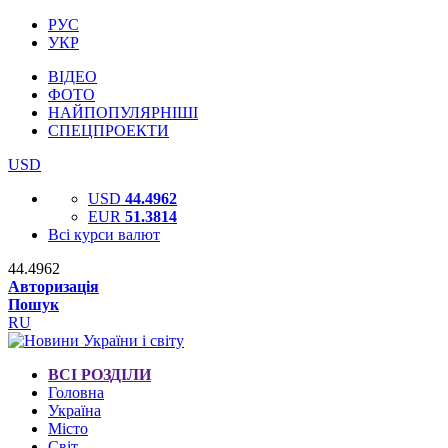
РУС
УКР
ВІДЕО
ФОТО
НАЙПОПУЛЯРНІШІ
СПЕЦПРОЕКТИ
USD
USD
44.4962
EUR
51.3814
Всі курси валют
44.4962
Авторизація
Пошук
RU
ВСІ РОЗДІЛИ
Головна
Україна
Місто
Світ