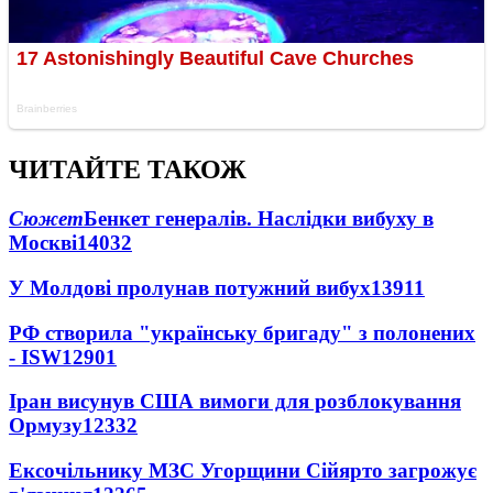
ЧИТАЙТЕ ТАКОЖ
Сюжет
Бенкет генералів. Наслідки вибуху в
Москві
14032
У Молдові пролунав потужний вибух
13911
РФ створила "українську бригаду" з полонених
- ISW
12901
Іран висунув США вимоги для розблокування
Ормузу
12332
Ексочільнику МЗС Угорщини Сійярто загрожує