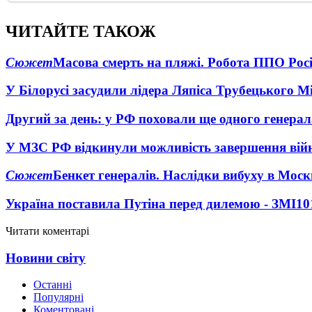
ЧИТАЙТЕ ТАКОЖ
Сюжет
Масова смерть на пляжі. Робота ППО Росі
У Білорусі засудили лідера Ляпіса Трубецького М
Другий за день: у РФ поховали ще одного генерал
У МЗС РФ відкинули можливість завершення вій
Сюжет
Бенкет генералів. Наслідки вибуху в Моск
Україна поставила Путіна перед дилемою - ЗМІ
10
Читати коментарі
Новини світу
Останні
Популярні
Коментовані