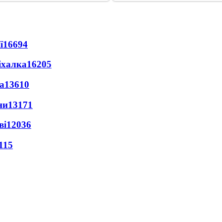
ї
16694
іхалка
16205
а
13610
ни
13171
ві
12036
115