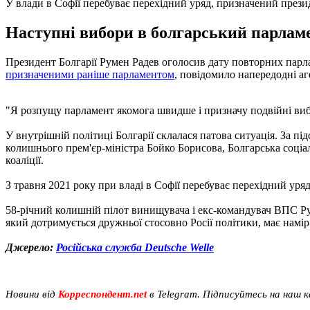
У влади в Софії перебуває перехідний уряд, призначений прези
Наступні вибори в болгарський парламе
Президент Болгарії Румен Радев оголосив дату повторних парла
призначеними раніше парламентом
, повідомило напередодні а
"Я розпущу парламент якомога швидше і призначу подвійні вибор
У внутрішній політиці Болгарії склалася патова ситуація. За пі
колишнього прем'єр-міністра Бойко Борисова, Болгарська соціал
коаліції.
З травня 2021 року при владі в Софії перебуває перехідний уря
58-річний колишній пілот винищувача і екс-командувач ВПС Ру
який дотримується дружньої стосовно Росії політики, має намі
Джерело:
Російська служба Deutsche Welle
Новини від
Корреспондент.net
в Telegram. Підписуйтесь на наш 