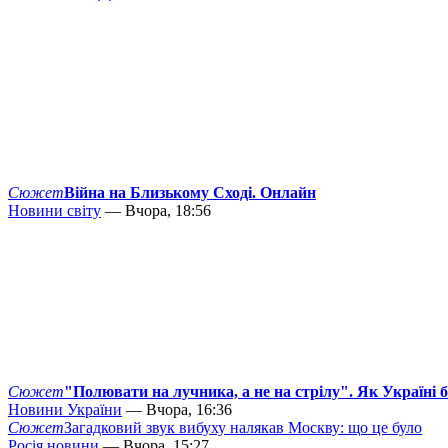
Сюжет
Війна на Близькому Сході. Онлайн
Новини світу
— Вчора, 18:56
Сюжет
"Полювати на лучника, а не на стрілу". Як Україні 
Новини України
— Вчора, 16:36
Сюжет
Загадковий звук вибуху налякав Москву: що це було
Росія новини
— Вчора, 15:27