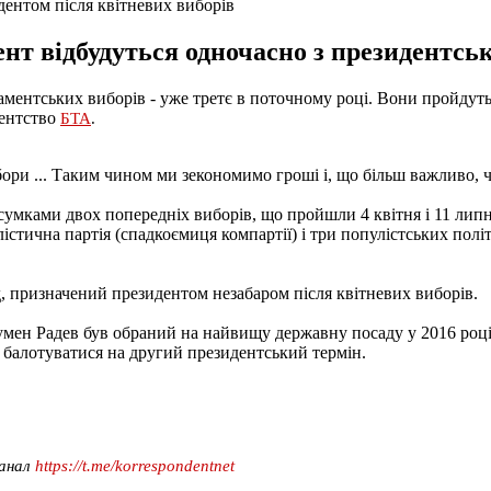
дентом після квітневих виборів
нт відбудуться одночасно з президентськ
ментських виборів - уже третє в поточному році. Вони пройдуть
гентство
БТА
.
и ... Таким чином ми зекономимо гроші і, що більш важливо, час
дсумками двох попередніх виборів, що пройшли 4 квітня і 11 липн
істична партія (спадкоємиця компартії) і три популістських пол
д, призначений президентом незабаром після квітневих виборів.
мен Радев був обраний на найвищу державну посаду у 2016 році.
р балотуватися на другий президентський термін.
канал
https://t.me/korrespondentnet