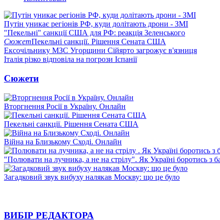
Путін уникає регіонів РФ, куди долітають дрони - ЗМІ
"Пекельні" санкції США для РФ: реакція Зеленського
Сюжет
Пекельні санкції. Рішення Сената США
Ексочільнику МЗС Угорщини Сійярто загрожує в'язниця
Італія різко відповіла на погрози Іспанії
Сюжети
Вторгнення Росії в Україну. Онлайн
Пекельні санкції. Рішення Сената США
Війна на Близькому Сході. Онлайн
"Полювати на лучника, а не на стрілу". Як Україні боротись з 
Загадковий звук вибуху налякав Москву: що це було
ВИБІР РЕДАКТОРА