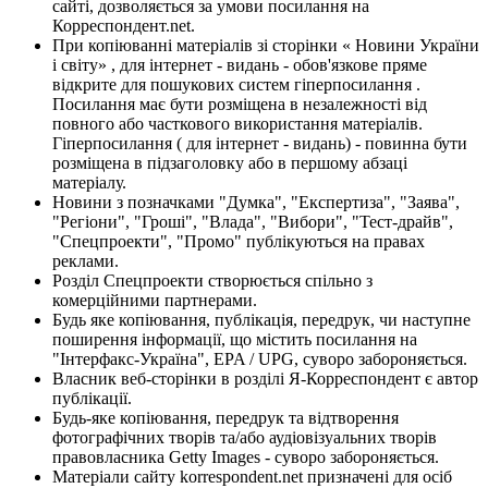
сайті, дозволяється за умови посилання на
Корреспондент.net.
При копіюванні матеріалів зі сторінки « Новини України
і світу» , для інтернет - видань - обов'язкове пряме
відкрите для пошукових систем гіперпосилання .
Посилання має бути розміщена в незалежності від
повного або часткового використання матеріалів.
Гіперпосилання ( для інтернет - видань) - повинна бути
розміщена в підзаголовку або в першому абзаці
матеріалу.
Новини з позначками "Думка", "Експертиза", "Заява",
"Регіони", "Гроші", "Влада", "Вибори", "Тест-драйв",
"Спецпроекти", "Промо" публікуються на правах
реклами.
Розділ Спецпроекти створюється спільно з
комерційними партнерами.
Будь яке копіювання, публікація, передрук, чи наступне
поширення інформації, що містить посилання на
"Інтерфакс-Україна", EPA / UPG, суворо забороняється.
Власник веб-сторінки в розділі Я-Корреспондент є автор
публікації.
Будь-яке копіювання, передрук та відтворення
фотографічних творів та/або аудіовізуальних творів
правовласника Getty Images - суворо забороняється.
Матеріали сайту korrespondent.net призначені для осіб