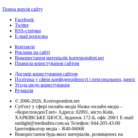
Повна версія сайту
Facebook
Twitter
RSS-стрічки
E-mail розсилка
Контакти
Реклама на сайті
Використання матеріалів korrespondent.net
Правила користування сайтом
Договір користування сайтом
Політика у сфері конфіденційності і персональних даних
Угода щодо користування
Редакція
© 2000-2026, Korrespondent.net
Суб'єкт у сфері онлайн-медіа Назва онлайн-медіа –
«КореспонденТ.net» Адреса: 02091, місто Київ,
ХАРКІВСЬКЕ ШОСЕ, будинок 172-Б, офіс 208/1 E-mail:
sunlight@mediadim.com.ua
Телефон: 044-205-43-00
Ідентифікатор медіа – R40-06068
Використання будь-яких матеріалів, розміщених на