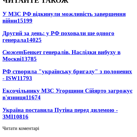
ЧИТАЙТЕ ТАКОЖ
У МЗС РФ відкинули можливість завершення
війни
15199
Другий за день: у РФ поховали ще одного
генерала
14025
Сюжет
Бенкет генералів. Наслідки вибуху в
Москві
13785
РФ створила "українську бригаду" з полонених
- ISW
11793
Ексочільнику МЗС Угорщини Сійярто загрожує
в'язниця
11674
Україна поставила Путіна перед дилемою -
ЗМІ
10816
Читати коментарі