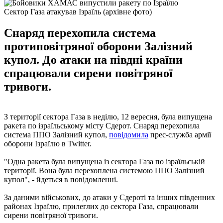
Сектор Газа атакував Ізраїль (архівне фото)
Снаряд перехопила система
протиповітряної оборони Залізний
купол. До атаки на півдні країни
спрацювали сирени повітряної
тривоги.
З території сектора Газа в неділю, 12 вересня, була випущена
ракета по ізраїльському місту Сдерот. Снаряд перехопила
система ППО Залізний купол,
повідомила
прес-служба армії
оборони Ізраїлю в Twitter.
"Одна ракета була випущена із сектора Газа по ізраїльській
території. Вона була перехоплена системою ППО Залізний
купол", - йдеться в повідомленні.
За даними військових, до атаки у Сдероті та інших південних
районах Ізраїлю, прилеглих до сектора Газа, спрацювали
сирени повітряної тривоги.