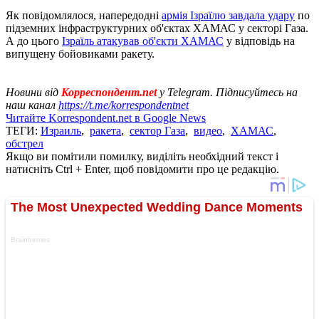
Як повідомлялося, напередодні
армія Ізраїлю завдала удару
по
підземних інфраструктурних об'єктах ХАМАС у секторі Газа.
А до цього
Ізраїль атакував об'єкти ХАМАС
у відповідь на
випущену бойовиками ракету.
Новини від
Корреспондент.net
у Telegram. Підписуйтесь на
наш канал
https://t.me/korrespondentnet
Читайте Korrespondent.net в Google News
ТЕГИ:
Израиль
,
ракета
,
сектор Газа
,
видео
,
ХАМАС
,
обстрел
Якщо ви помітили помилку, виділіть необхідний текст і
натисніть Ctrl + Enter, щоб повідомити про це редакцію.