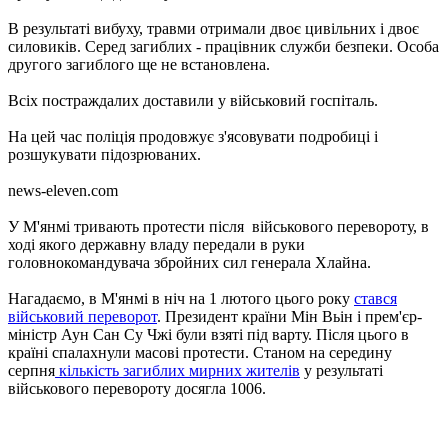
В результаті вибуху, травми отримали двоє цивільних і двоє
силовиків. Серед загиблих - працівник служби безпеки. Особа
другого загиблого ще не встановлена.
Всіх постраждалих доставили у військовий госпіталь.
На цей час поліція продовжує з'ясовувати подробиці і
розшукувати підозрюваних.
news-eleven.com
У М'янмі тривають протести після військового перевороту, в
ході якого державну владу передали в руки
головнокомандувача збройних сил генерала Хлайна.
Нагадаємо, в М'янмі в ніч на 1 лютого цього року
стався
військовий переворот
. Президент країни Мін Вьін і прем'єр-
міністр Аун Сан Су Чжі були взяті під варту. Після цього в
країні спалахнули масові протести. Станом на середину
серпня
кількість загиблих мирних жителів
у результаті
військового перевороту досягла 1006.