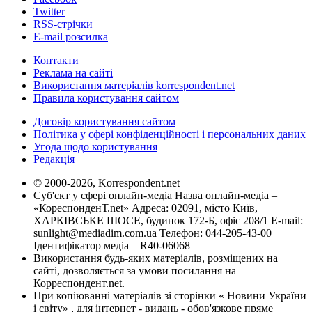
Twitter
RSS-стрічки
E-mail розсилка
Контакти
Реклама на сайті
Використання матеріалів korrespondent.net
Правила користування сайтом
Договір користування сайтом
Політика у сфері конфіденційності і персональних даних
Угода щодо користування
Редакція
© 2000-2026, Korrespondent.net
Суб'єкт у сфері онлайн-медіа Назва онлайн-медіа –
«КореспонденТ.net» Адреса: 02091, місто Київ,
ХАРКІВСЬКЕ ШОСЕ, будинок 172-Б, офіс 208/1 E-mail:
sunlight@mediadim.com.ua
Телефон: 044-205-43-00
Ідентифікатор медіа – R40-06068
Використання будь-яких матеріалів, розміщених на
сайті, дозволяється за умови посилання на
Корреспондент.net.
При копіюванні матеріалів зі сторінки « Новини України
і світу» , для інтернет - видань - обов'язкове пряме