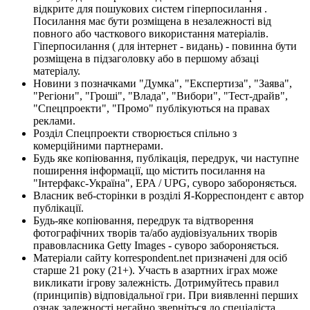
відкрите для пошукових систем гіперпосилання .
Посилання має бути розміщена в незалежності від
повного або часткового використання матеріалів.
Гіперпосилання ( для інтернет - видань) - повинна бути
розміщена в підзаголовку або в першому абзаці
матеріалу.
Новини з позначками "Думка", "Експертиза", "Заява",
"Регіони", "Гроші", "Влада", "Вибори", "Тест-драйв",
"Спецпроекти", "Промо" публікуються на правах
реклами.
Розділ Спецпроекти створюється спільно з
комерційними партнерами.
Будь яке копіювання, публікація, передрук, чи наступне
поширення інформації, що містить посилання на
"Інтерфакс-Україна", EPA / UPG, суворо забороняється.
Власник веб-сторінки в розділі Я-Корреспондент є автор
публікації.
Будь-яке копіювання, передрук та відтворення
фотографічних творів та/або аудіовізуальних творів
правовласника Getty Images - суворо забороняється.
Матеріали сайту korrespondent.net призначені для осіб
старше 21 року (21+). Участь в азартних іграх може
викликати ігрову залежність. Дотримуйтесь правил
(принципів) відповідальної гри. При виявленні перших
ознак залежності негайно зверніться до спеціаліста.