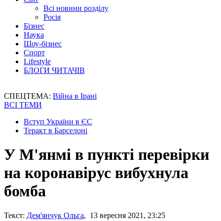
Всі новини розділу
Росія
Бізнес
Наука
Шоу-бізнес
Спорт
Lifestyle
БЛОГИ ЧИТАЧІВ
СПЕЦТЕМА:
Війна в Ірані
ВСІ ТЕМИ
Вступ України в ЄС
Теракт в Барселоні
У М'янмі в пункті перевірки
на коронавірус вибухнула
бомба
Текст:
Дем'янчук Ольга
, 13 вересня 2021, 23:25