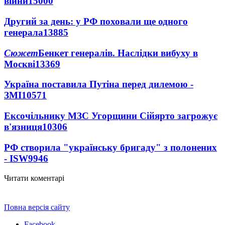
війни
15000
Другий за день: у РФ поховали ще одного
генерала
13885
Сюжет
Бенкет генералів. Наслідки вибуху в
Москві
13369
Україна поставила Путіна перед дилемою -
ЗМІ
10571
Ексочільнику МЗС Угорщини Сійярто загрожує
в'язниця
10306
РФ створила "українську бригаду" з полонених
- ISW
9946
Читати коментарі
Повна версія сайту
Facebook