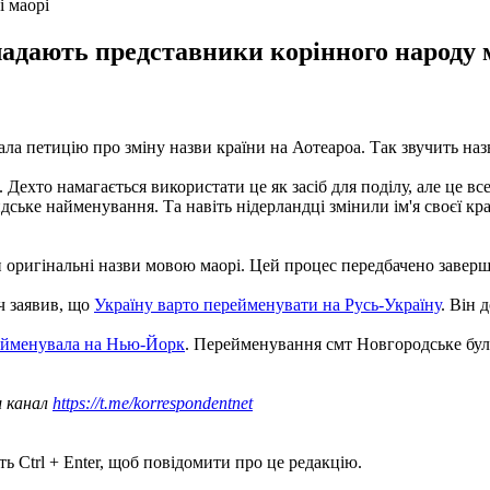
і маорі
кладають представники корінного народу 
одала петицію про зміну назви країни на Аотеароа. Так звучить н
 її. Дехто намагається використати це як засіб для поділу, але це 
дське найменування. Та навіть нідерландці змінили ім'я своєї кра
и оригінальні назви мовою маорі. Цей процес передбачено заверш
ч заявив, що
Україну варто перейменувати на Русь-Україну
. Він 
ейменувала на Нью-Йорк
. Перейменування смт Новгородське бул
ш канал
https://t.me/korrespondentnet
ь Ctrl + Enter, щоб повідомити про це редакцію.