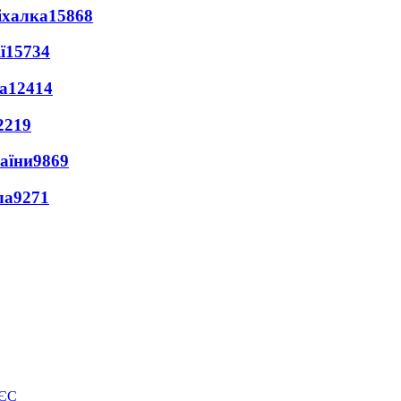
іхалка
15868
ї
15734
а
12414
2219
раїни
9869
ла
9271
 ЄС