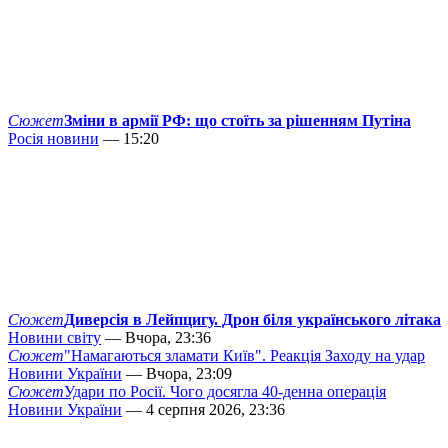
Сюжет
Зміни в армії РФ: що стоїть за рішенням Путіна
Росія новини
— 15:20
Сюжет
Диверсія в Лейпцигу. Дрон біля українського літака
Новини світу
— Вчора, 23:36
Сюжет
"Намагаються зламати Київ". Реакція Заходу на удар
Новини України
— Вчора, 23:09
Сюжет
Удари по Росії. Чого досягла 40-денна операція
Новини України
— 4 серпня 2026, 23:36