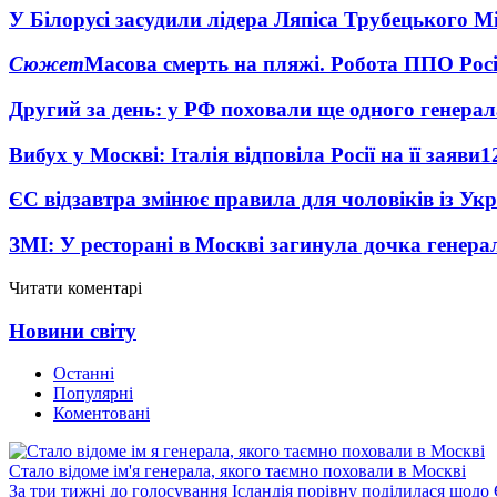
У Білорусі засудили лідера Ляпіса Трубецького М
Сюжет
Масова смерть на пляжі. Робота ППО Росі
Другий за день: у РФ поховали ще одного генерал
Вибух у Москві: Італія відповіла Росії на її заяви
1
ЄС відзавтра змінює правила для чоловіків із Ук
ЗМІ: У ресторані в Москві загинула дочка генера
Читати коментарі
Новини світу
Останні
Популярні
Коментовані
Стало відоме ім'я генерала, якого таємно поховали в Москві
За три тижні до голосування Ісландія порівну поділилася щодо