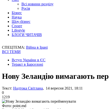
Всі новини розділу
Росія
Бізнес
Наука
Шоу-бізнес
Спорт
Lifestyle
БЛОГИ ЧИТАЧІВ
СПЕЦТЕМА:
Війна в Ірані
ВСІ ТЕМИ
Вступ України в ЄС
Теракт в Барселоні
Нову Зеландію вимагають пе
Текст:
Надтока Світлана
, 14 вересня 2021, 18:11
0
1219
Фото: point.md