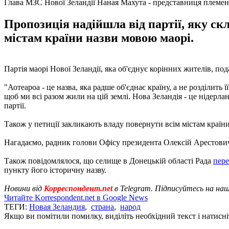
Глава МЗС Нової Зеландії Наная Махута - представниця племен
Пропозиція надійшла від партії, яку с
містам країни назви мовою маорі.
Партія маорі Нової Зеландії, яка об'єднує корінних жителів, п
"Аотеароа - це назва, яка радше об'єднає країну, а не розділить
щоб ми всі разом жили на цій землі. Нова Зеландія - це нідерлан
партії.
Також у петиції закликають владу повернути всім містам країн
Нагадаємо, радник голови Офісу президента Олексій Арестови
Також повідомлялося, що селище в Донецькій області Рада
пер
пункту його історичну назву.
Новини від
Корреспондент.net
в Telegram. Підписуйтесь на на
Читайте Korrespondent.net в Google News
ТЕГИ:
Новая Зеландия
,
страна
,
народ
Якщо ви помітили помилку, виділіть необхідний текст і натисніт