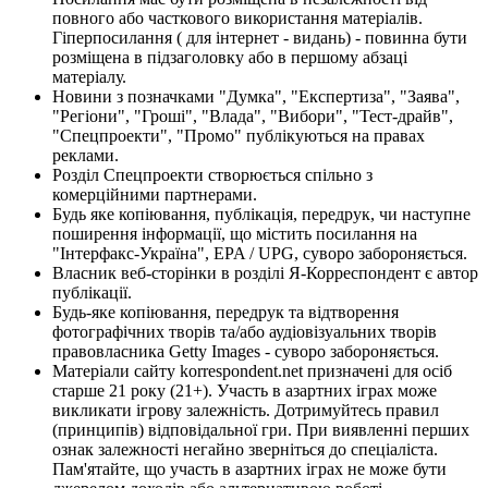
повного або часткового використання матеріалів.
Гіперпосилання ( для інтернет - видань) - повинна бути
розміщена в підзаголовку або в першому абзаці
матеріалу.
Новини з позначками "Думка", "Експертиза", "Заява",
"Регіони", "Гроші", "Влада", "Вибори", "Тест-драйв",
"Спецпроекти", "Промо" публікуються на правах
реклами.
Розділ Спецпроекти створюється спільно з
комерційними партнерами.
Будь яке копіювання, публікація, передрук, чи наступне
поширення інформації, що містить посилання на
"Інтерфакс-Україна", EPA / UPG, суворо забороняється.
Власник веб-сторінки в розділі Я-Корреспондент є автор
публікації.
Будь-яке копіювання, передрук та відтворення
фотографічних творів та/або аудіовізуальних творів
правовласника Getty Images - суворо забороняється.
Матеріали сайту korrespondent.net призначені для осіб
старше 21 року (21+). Участь в азартних іграх може
викликати ігрову залежність. Дотримуйтесь правил
(принципів) відповідальної гри. При виявленні перших
ознак залежності негайно зверніться до спеціаліста.
Пам'ятайте, що участь в азартних іграх не може бути