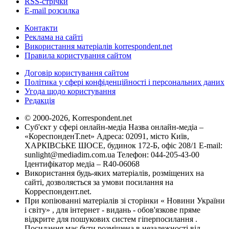
RSS-стрічки
E-mail розсилка
Контакти
Реклама на сайті
Використання матеріалів korrespondent.net
Правила користування сайтом
Договір користування сайтом
Політика у сфері конфіденційності і персональних даних
Угода щодо користування
Редакція
© 2000-2026, Korrespondent.net
Суб'єкт у сфері онлайн-медіа Назва онлайн-медіа –
«КореспонденТ.net» Адреса: 02091, місто Київ,
ХАРКІВСЬКЕ ШОСЕ, будинок 172-Б, офіс 208/1 E-mail:
sunlight@mediadim.com.ua
Телефон: 044-205-43-00
Ідентифікатор медіа – R40-06068
Використання будь-яких матеріалів, розміщених на
сайті, дозволяється за умови посилання на
Корреспондент.net.
При копіюванні матеріалів зі сторінки « Новини України
і світу» , для інтернет - видань - обов'язкове пряме
відкрите для пошукових систем гіперпосилання .
Посилання має бути розміщена в незалежності від