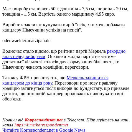
Маса виробу становить 50 г, довжина - 7,5 см, ширина - 20 см,
товщина - 1,5 см. Вартість одного марципану 4,95 євро.
Виробник закликає купувати виріб "всіх, хто хоче побажати
канцлеру Німеччини успіхів на пенсії".
odenwaelder-marzipan.de
Водночас стало відомо, що рейтинг партії Меркель
рекордно
впав перед виборами
. Оскільки жодна партія не матиме
достатньої кількості голосів для формування більшості, то
Німеччину чекають коаліційні переговори.
Також у ФРН прогнозують, що
Меркель залишиться
канцлером до кінця року.
Переговори про нову правлячу
коаліцію затягнуться після виборів до Бундестагу, що призведе
до того, що нинішній канцлер продовжить виконувати свої
обов'язки.
Новини від
Корреспондент.net
в Telegram. Підписуйтесь на наш
канал
https://t.me/korrespondentnet
Читайте Korrespondent.net в Google News