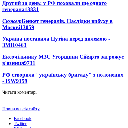
Другий за день: у РФ поховали ще одного
генерала
13831
Сюжет
Бенкет генералів. Наслідки вибуху в
Москві
13059
Україна поставила Путіна перед дилемою -
ЗМІ
10463
Ексочільнику МЗС Угорщини Сійярто загрожує
в'язниця
9731
РФ створила "українську бригаду" з полонених
- ISW
9159
Читати коментарі
Повна версія сайту
Facebook
Twitter