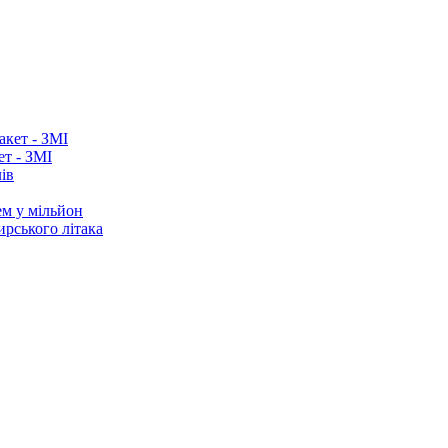
ет - ЗМІ
ів
ем у мільйон
ирського літака