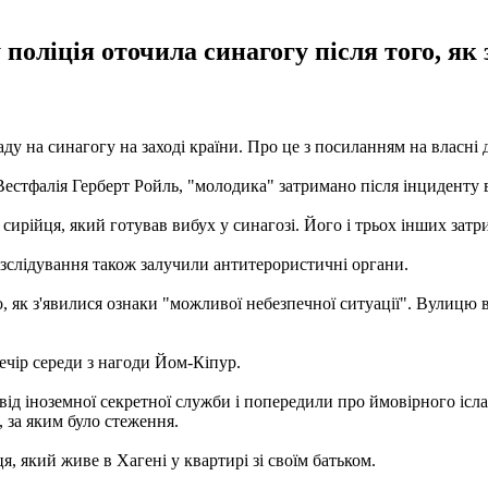
 поліція оточила синагогу після того, як 
аду на синагогу на заході країни. Про це з посиланням на власні
естфалія Герберт Ройль, "молодика" затримано після інциденту в
 сирійця, який готував вибух у синагозі. Його і трьох інших зат
зслідування також залучили антитерористичні органи.
, як з'явилися ознаки "можливої ​​небезпечної ситуації". Вулицю в
ечір середи з нагоди Йом-Кіпур.
ід іноземної секретної служби і попередили про ймовірного іслам
, за яким було стеження.
, який живе в Хагені у квартирі зі своїм батьком.