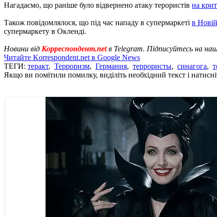
Нагадаємо, що раніше було відвернено атаку терористів
на крит
Також повідомлялося, що під час нападу в супермаркеті
в Новій
супермаркету в Окленді.
Новини від
Корреспондент.net
в Telegram. Підписуйтесь на на
Читайте Korrespondent.net в Google News
ТЕГИ:
теракт
,
Терроризм
,
Германия
,
террористы
,
синагога
,
т
Якщо ви помітили помилку, виділіть необхідний текст і натисніт