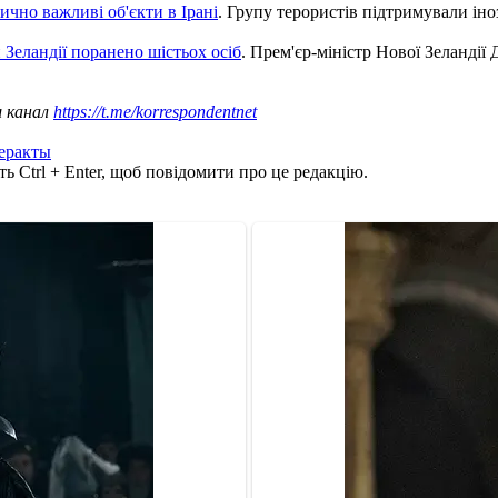
ично важливі об'єкти в Ірані
. Групу терористів підтримували ін
 Зеландії поранено шістьох осіб
. Прем'єр-міністр Нової Зеландії
ш канал
https://t.me/korrespondentnet
еракты
ь Ctrl + Enter, щоб повідомити про це редакцію.