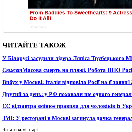
ЧИТАЙТЕ ТАКОЖ
У Білорусі засудили лідера Ляпіса Трубецького М
Сюжет
Масова смерть на пляжі. Робота ППО Росі
Вибух у Москві: Італія відповіла Росії на її заяви
1
Другий за день: у РФ поховали ще одного генерал
ЄС відзавтра змінює правила для чоловіків із Ук
ЗМІ: У ресторані в Москві загинула дочка генера
Читати коментарі