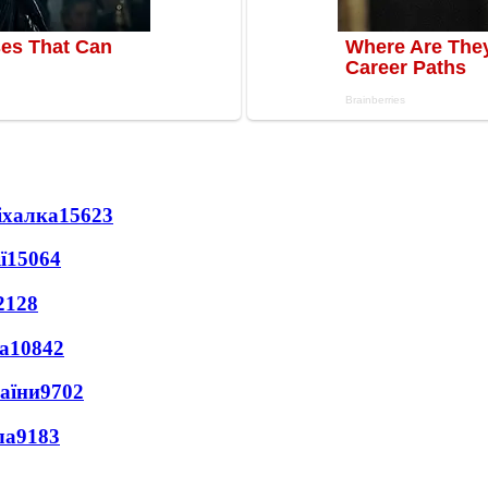
іхалка
15623
ї
15064
2128
а
10842
раїни
9702
ла
9183