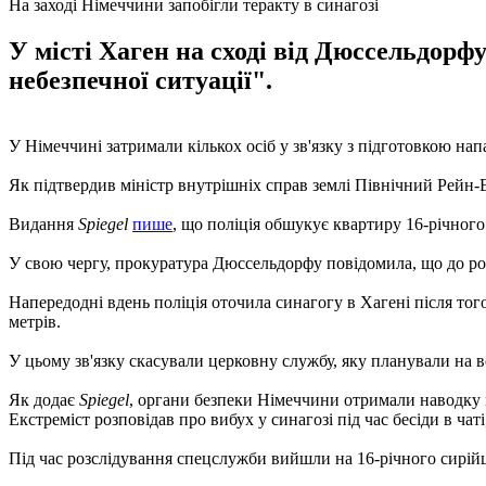
На заході Німеччини запобігли теракту в синагозі
У місті Хаген на сході від Дюссельдорфу
небезпечної ситуації".
У Німеччині затримали кількох осіб у зв'язку з підготовкою нап
Як підтвердив міністр внутрішніх справ землі Північний Рейн-В
Видання
Spiegel
пише
, що поліція обшукує квартиру 16-річного
У свою чергу, прокуратура Дюссельдорфу повідомила, що до ро
Напередодні вдень поліція оточила синагогу в Хагені після того
метрів.
У цьому зв'язку скасували церковну службу, яку планували на в
Як додає
Spiegel
, органи безпеки Німеччини отримали наводку в
Екстреміст розповідав про вибух у синагозі під час бесіди в чаті
Під час розслідування спецслужби вийшли на 16-річного сирійця