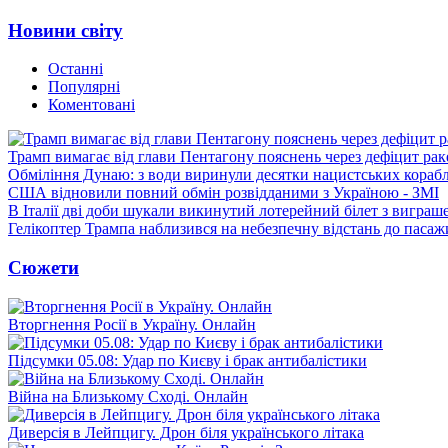
Новини світу
Останні
Популярні
Коментовані
Трамп вимагає від глави Пентагону пояснень через дефіцит рак
Обміління Дунаю: з води виринули десятки нацистських корабл
США відновили повний обмін розвідданими з Україною - ЗМІ
В Італії дві доби шукали викинутий лотерейний білет з виграш
Гелікоптер Трампа наблизився на небезпечну відстань до пасаж
Сюжети
Вторгнення Росії в Україну. Онлайн
Підсумки 05.08: Удар по Києву і брак антибалістики
Війна на Близькому Сході. Онлайн
Диверсія в Лейпцигу. Дрон біля українського літака