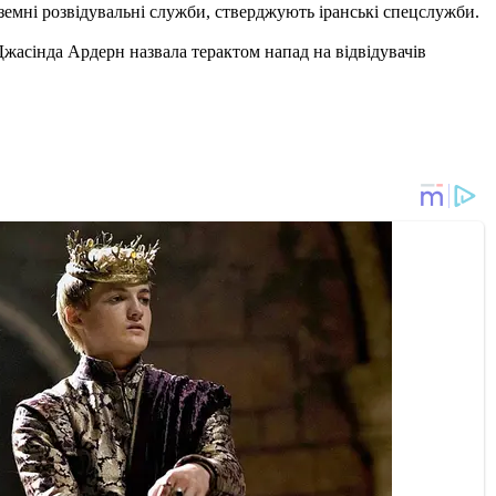
оземні розвідувальні служби, стверджують іранські спецслужби.
 Джасінда Ардерн назвала терактом напад на відвідувачів