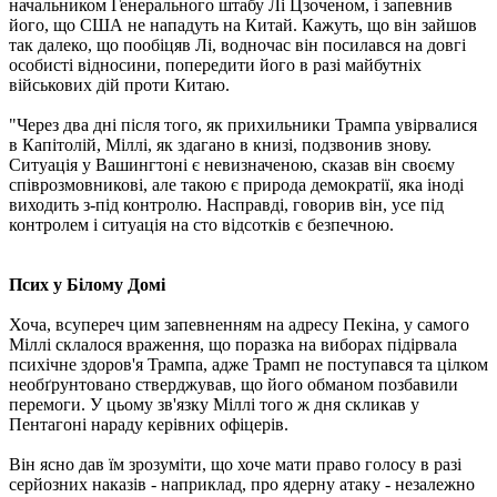
начальником Генерального штабу Лі Цзоченом, і запевнив
його, що США не нападуть на Китай. Кажуть, що він зайшов
так далеко, що пообіцяв Лі, водночас він посилався на довгі
особисті відносини, попередити його в разі майбутніх
військових дій проти Китаю.
"Через два дні після того, як прихильники Трампа увірвалися
в Капітолій, Міллі, як здагано в книзі, подзвонив знову.
Ситуація у Вашингтоні є невизначеною, сказав він своєму
співрозмовникові, але такою є природа демократії, яка іноді
виходить з-під контролю. Насправді, говорив він, усе під
контролем і ситуація на сто відсотків є безпечною.
Псих у Білому Домі
Хоча, всупереч цим запевненням на адресу Пекіна, у самого
Міллі склалося враження, що поразка на виборах підірвала
психічне здоров'я Трампа, адже Трамп не поступався та цілком
необґрунтовано стверджував, що його обманом позбавили
перемоги. У цьому зв'язку Міллі того ж дня скликав у
Пентагоні нараду керівних офіцерів.
Він ясно дав їм зрозуміти, що хоче мати право голосу в разі
серйозних наказів - наприклад, про ядерну атаку - незалежно