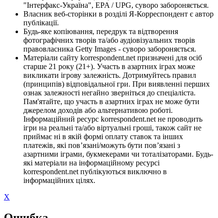
"Інтерфакс-Україна", EPA / UPG, суворо забороняється.
Власник веб-сторінки в розділі Я-Корреспондент є автор
публікації.
Будь-яке копіювання, передрук та відтворення
фотографічних творів та/або аудіовізуальних творів
правовласника Getty Images - суворо забороняється.
Матеріали сайту korrespondent.net призначені для осіб
старше 21 року (21+). Участь в азартних іграх може
викликати ігрову залежність. Дотримуйтесь правил
(принципів) відповідальної гри. При виявленні перших
ознак залежності негайно зверніться до спеціаліста.
Пам'ятайте, що участь в азартних іграх не може бути
джерелом доходів або альтернативою роботі.
Інформаційний ресурс korrespondent.net не проводить
ігри на реальні та/або віртуальні гроші, також сайт не
приймає ні в якій формі оплату ставок та інших
платежів, які пов’язані/можуть бути пов’язані з
азартними іграми, букмекерами чи тоталізаторами. Будь-
які матеріали на інформаційному ресурсі
korrespondent.net публікуються виключно в
інформаційних цілях.
X
Ошибка