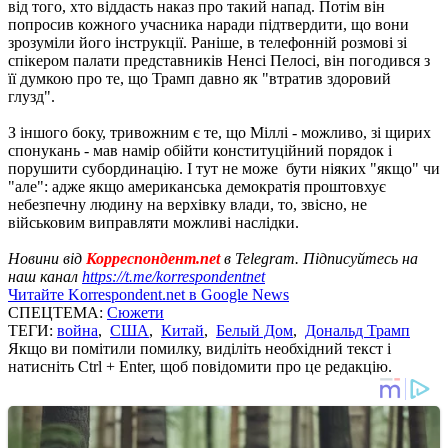
від того, хто віддасть наказ про такий напад. Потім він
попросив кожного учасника наради підтвердити, що вони
зрозуміли його інструкції. Раніше, в телефонній розмові зі
спікером палати представників Ненсі Пелосі, він погодився з
її думкою про те, що Трамп давно як "втратив здоровий
глузд".
З іншого боку, тривожним є те, що Міллі - можливо, зі щирих
спонукань - мав намір обійти конституційний порядок і
порушити субординацію. І тут не може бути ніяких "якщо" чи
"але": адже якщо американська демократія проштовхує
небезпечну людину на верхівку влади, то, звісно, не
військовим виправляти можливі наслідки.
Новини від
Корреспондент.net
в Telegram. Підписуйтесь на
наш канал
https://t.me/korrespondentnet
Читайте Korrespondent.net в Google News
СПЕЦТЕМА:
Сюжети
ТЕГИ:
война
,
США
,
Китай
,
Белый Дом
,
Дональд Трамп
Якщо ви помітили помилку, виділіть необхідний текст і
натисніть Ctrl + Enter, щоб повідомити про це редакцію.