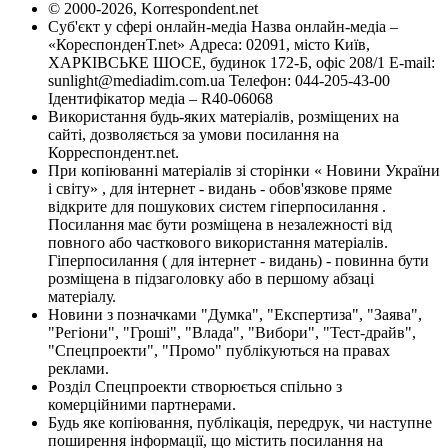
© 2000-2026, Korrespondent.net
Суб'єкт у сфері онлайн-медіа Назва онлайн-медіа –
«КореспонденТ.net» Адреса: 02091, місто Київ,
ХАРКІВСЬКЕ ШОСЕ, будинок 172-Б, офіс 208/1 E-mail:
sunlight@mediadim.com.ua
Телефон: 044-205-43-00
Ідентифікатор медіа – R40-06068
Використання будь-яких матеріалів, розміщених на
сайті, дозволяється за умови посилання на
Корреспондент.net.
При копіюванні матеріалів зі сторінки « Новини України
і світу» , для інтернет - видань - обов'язкове пряме
відкрите для пошукових систем гіперпосилання .
Посилання має бути розміщена в незалежності від
повного або часткового використання матеріалів.
Гіперпосилання ( для інтернет - видань) - повинна бути
розміщена в підзаголовку або в першому абзаці
матеріалу.
Новини з позначками "Думка", "Експертиза", "Заява",
"Регіони", "Гроші", "Влада", "Вибори", "Тест-драйв",
"Спецпроекти", "Промо" публікуються на правах
реклами.
Розділ Спецпроекти створюється спільно з
комерційними партнерами.
Будь яке копіювання, публікація, передрук, чи наступне
поширення інформації, що містить посилання на