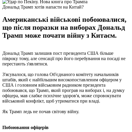
Дональд Трамп хотів напасти на Китай?
Американські військові побоювалися,
що після поразки на виборах Дональд
Трамп може почати війну з Китаєм.
Дональд Трамп залишив пост президента США більше
півроку тому, але сенсації про його перебування на посаді не
перестають з'являтися.
З'ясувалося, що голова Об'єднаного комітету начальників
штабів, який є найбільшим високопоставленим офіцером у
США і головним військовим радником президента
побоювався, що Трамп, який програв на виборах і, на думку
офіцера, мав слабке психічне здоров'я, може спровокувати
військовий конфлікт, щоб утриматися при владі.
Як Трамп ледь не почав світову війну.
Побоювання офіцерів