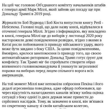
На цей час головою Об'єднаного комітету начальників штабів
є генерал армії Марк Міллі, який зайняв цю посаду ще при
Дональду Трампі в 2019 році.
Журналісти Боб Вудворд і Боб Коста випустили книгу Peril -
Небезпека
. Головні події, що дали назву книзі, відбувалися в
оточенні генерала Міллі. Згідно з інформацією, яку викладено
в книзі, генерала Міллі ще до виборів у листопаді 2020 року
насторожили деякі повідомлення розвідки, згідно з якими в
Китаї росли побоювання із приводу військового удару, якого
може бути завдано з боку США. За цими повідомленнями,
ймовірно, крилося занепокоєння із приводу того, що своєю
антикитайською риторикою Дональд Трамп готує ґрунт для
конфлікту. Так Трамп міг би спробувати створити образ
впевненого головнокомандувача й уникнути загрозливої
поразки на виборах перед лицем спільного ворога всіх
американців.
На той момент Міллі вже непокоїли озброєння Пекіна і його
дедалі агресивніша поведінка, адже офіцер побоювався, що
через відсутність налагоджених каналів зв'язку хибна оцінка
ситуації з боку однієї із двох держав може привести до
серйозних наслідків. Тому, як зазначено в книзі, він зв'язався
по секретному каналу зі своїм китайським колегою,