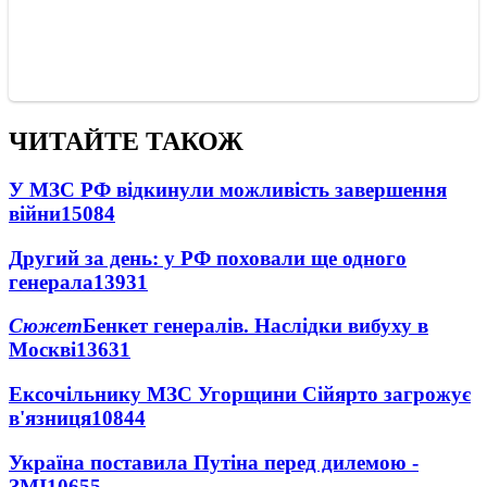
ЧИТАЙТЕ ТАКОЖ
У МЗС РФ відкинули можливість завершення
війни
15084
Другий за день: у РФ поховали ще одного
генерала
13931
Сюжет
Бенкет генералів. Наслідки вибуху в
Москві
13631
Ексочільнику МЗС Угорщини Сійярто загрожує
в'язниця
10844
Україна поставила Путіна перед дилемою -
ЗМІ
10655