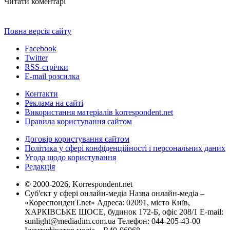
Читати коментарі
Повна версія сайту
Facebook
Twitter
RSS-стрічки
E-mail розсилка
Контакти
Реклама на сайті
Використання матеріалів korrespondent.net
Правила користування сайтом
Договір користування сайтом
Політика у сфері конфіденційності і персональних даних
Угода щодо користування
Редакція
© 2000-2026, Korrespondent.net
Суб'єкт у сфері онлайн-медіа Назва онлайн-медіа –
«КореспонденТ.net» Адреса: 02091, місто Київ,
ХАРКІВСЬКЕ ШОСЕ, будинок 172-Б, офіс 208/1 E-mail:
sunlight@mediadim.com.ua
Телефон: 044-205-43-00