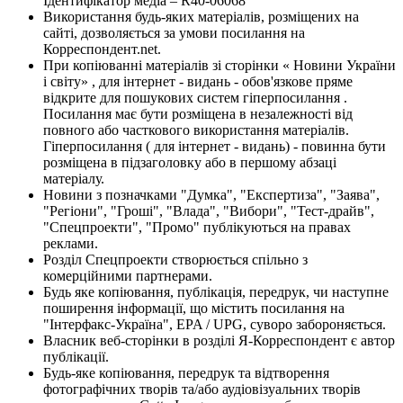
Ідентифікатор медіа – R40-06068
Використання будь-яких матеріалів, розміщених на
сайті, дозволяється за умови посилання на
Корреспондент.net.
При копіюванні матеріалів зі сторінки « Новини України
і світу» , для інтернет - видань - обов'язкове пряме
відкрите для пошукових систем гіперпосилання .
Посилання має бути розміщена в незалежності від
повного або часткового використання матеріалів.
Гіперпосилання ( для інтернет - видань) - повинна бути
розміщена в підзаголовку або в першому абзаці
матеріалу.
Новини з позначками "Думка", "Експертиза", "Заява",
"Регіони", "Гроші", "Влада", "Вибори", "Тест-драйв",
"Спецпроекти", "Промо" публікуються на правах
реклами.
Розділ Спецпроекти створюється спільно з
комерційними партнерами.
Будь яке копіювання, публікація, передрук, чи наступне
поширення інформації, що містить посилання на
"Інтерфакс-Україна", EPA / UPG, суворо забороняється.
Власник веб-сторінки в розділі Я-Корреспондент є автор
публікації.
Будь-яке копіювання, передрук та відтворення
фотографічних творів та/або аудіовізуальних творів