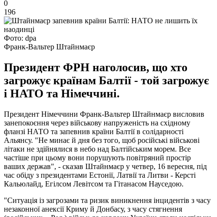
0
196
Фото: dpa
Франк-Вальтер Штайнмаєр
Президент ФРН наголосив, що хто
загрожує країнам Балтії - той загрожує
і НАТО та Німеччині.
Президент Німеччини Франк-Вальтер Штайнмаєр висловив
занепокоєння через військову напруженість на східному
фланзі НАТО та запевнив країни Балтії в солідарності
Альянсу. "Не минає й дня без того, щоб російські військові
літаки не здійнялися в небо над Балтійським морем. Все
частіше при цьому вони порушують повітряний простір
ваших держав", - сказав Штайнмаєр у четвер, 16 вересня, під
час обіду з президентами Естонії, Латвії та Литви - Керсті
Кальюлайд, Егілсом Левітсом та Гітанасом Науседою.
"Ситуація із загрозами та ризик виникнення інцидентів з часу
незаконної анексії Криму й Донбасу, з часу стягнення