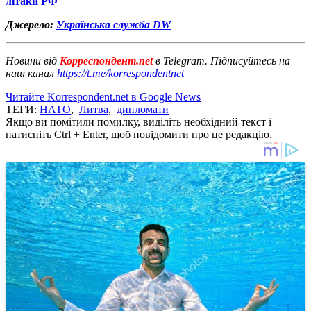
літаки РФ
Джерело:
Українська служба DW
Новини від
Корреспондент.net
в Telegram. Підписуйтесь на
наш канал
https://t.me/korrespondentnet
Читайте Korrespondent.net в Google News
ТЕГИ:
НАТО
,
Литва
,
дипломати
Якщо ви помітили помилку, виділіть необхідний текст і
натисніть Ctrl + Enter, щоб повідомити про це редакцію.