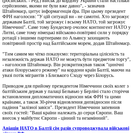
(російських. - Ред.) військ до кордону України стали настільки
серйозними, якими не були вже давно", - зазначив
Штайнмаєр, цитує інформагенція dpa. При цьому президент
ФРН наголосив: "У цій ситуації ви - не самотні. Хто загрожує
державам Балтії, той загрожує і всьому НАТО, той загрожує
Німеччині". Саме тому Бундесвер очолює контингент НАТО у
Литві, саме тому німецькі військово-повітряні сили у порядку
ротації з іншими партнерами по Альянсу захищають
повітряний простір над Балтійським морем, додав Штайнмаєр.
"Тим самим ми чітко показуємо: територіальна цілісність та
незалежність держав НАТО не можуть бути предметом торгу",
- наголосив Штайнмаєр. Він розкритикував також "цинічні
атаки білоруського режиму" на кордони країн Балтії, маючи на
увазі потік мігрантів з Близького Сходу через Білорусь.
Приводом для прийому президентом Німеччини своїх колег з
балтійським держав у палаці Бельвью у Берліні стало сторіччя
встановлення дипломатичних відносин між ФРН та цими
країнами, а також 30-річчя відновлення дипвідносин після
падіння "залізної завіси". Президент Німеччини запевнив
своїх гостей: "Ваші країни належать до серця Європи. Ваш
внесок у майбутнє Європи - цінний та незамінний".
Авіація НАТО в Балтії сім разів супроводжувала військові