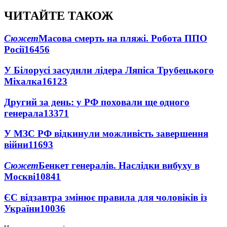
ЧИТАЙТЕ ТАКОЖ
Сюжет
Масова смерть на пляжі. Робота ППО
Росії
16456
У Білорусі засудили лідера Ляпіса Трубецького
Міхалка
16123
Другий за день: у РФ поховали ще одного
генерала
13371
У МЗС РФ відкинули можливість завершення
війни
11693
Сюжет
Бенкет генералів. Наслідки вибуху в
Москві
10841
ЄС відзавтра змінює правила для чоловіків із
України
10036