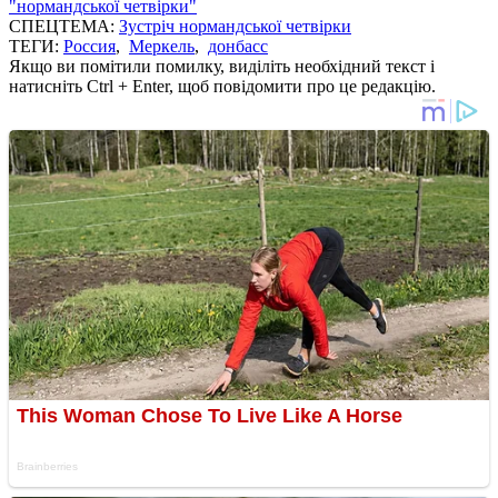
"нормандської четвірки"
СПЕЦТЕМА:
Зустріч нормандської четвірки
ТЕГИ:
Россия
,
Меркель
,
донбасс
Якщо ви помітили помилку, виділіть необхідний текст і
натисніть Ctrl + Enter, щоб повідомити про це редакцію.