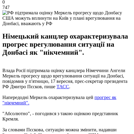
0
747
США можуть вплинути на Київ у плані врегулювання на
Донбасі, вважають у РФ
Німецький канцлер охарактеризувала
прогрес врегулювання ситуації на
Донбасі як "нікчемний".
Влада Росії підтримала оцінку канцлера Німеччини Ангели
Меркель прогресу щодо врегулювання ситуації на Донбасі,
повідомив у п'ятницю, 17 вересня, прес-секретар президента
РФ Дмитро Пєсков, пише
ТАСС
.
Напередодні Меркель охарактеризувала цей
прогрес як
"нікчемний".
"Абсолютно", - погодився з такою оцінкою представник
Кремля.
За словами Пєскова, ситуацію можна змінити, надавши