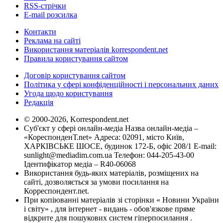
RSS-стрічки
E-mail розсилка
Контакти
Реклама на сайті
Використання матеріалів korrespondent.net
Правила користування сайтом
Договір користування сайтом
Політика у сфері конфіденційності і персональних даних
Угода щодо користування
Редакція
© 2000-2026, Korrespondent.net
Суб'єкт у сфері онлайн-медіа Назва онлайн-медіа –
«КореспонденТ.net» Адреса: 02091, місто Київ,
ХАРКІВСЬКЕ ШОСЕ, будинок 172-Б, офіс 208/1 E-mail:
sunlight@mediadim.com.ua
Телефон: 044-205-43-00
Ідентифікатор медіа – R40-06068
Використання будь-яких матеріалів, розміщених на
сайті, дозволяється за умови посилання на
Корреспондент.net.
При копіюванні матеріалів зі сторінки « Новини України
і світу» , для інтернет - видань - обов'язкове пряме
відкрите для пошукових систем гіперпосилання .