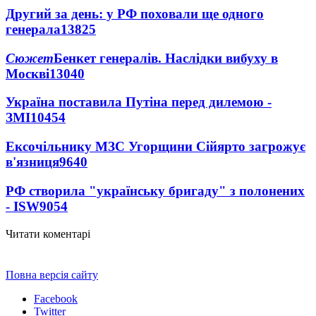
Другий за день: у РФ поховали ще одного
генерала
13825
Сюжет
Бенкет генералів. Наслідки вибуху в
Москві
13040
Україна поставила Путіна перед дилемою -
ЗМІ
10454
Ексочільнику МЗС Угорщини Сійярто загрожує
в'язниця
9640
РФ створила "українську бригаду" з полонених
- ISW
9054
Читати коментарі
Повна версія сайту
Facebook
Twitter