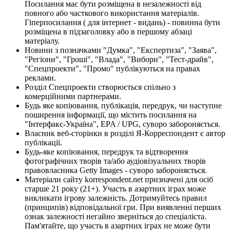
Посилання має бути розміщена в незалежності від
повного або часткового використання матеріалів.
Гіперпосилання ( для інтернет - видань) - повинна бути
розміщена в підзаголовку або в першому абзаці
матеріалу.
Новини з позначками "Думка", "Експертиза", "Заява",
"Регіони", "Гроші", "Влада", "Вибори", "Тест-драйв",
"Спецпроекти", "Промо" публікуються на правах
реклами.
Розділ Спецпроекти створюється спільно з
комерційними партнерами.
Будь яке копіювання, публікація, передрук, чи наступне
поширення інформації, що містить посилання на
"Інтерфакс-Україна", EPA / UPG, суворо забороняється.
Власник веб-сторінки в розділі Я-Корреспондент є автор
публікації.
Будь-яке копіювання, передрук та відтворення
фотографічних творів та/або аудіовізуальних творів
правовласника Getty Images - суворо забороняється.
Матеріали сайту korrespondent.net призначені для осіб
старше 21 року (21+). Участь в азартних іграх може
викликати ігрову залежність. Дотримуйтесь правил
(принципів) відповідальної гри. При виявленні перших
ознак залежності негайно зверніться до спеціаліста.
Пам'ятайте, що участь в азартних іграх не може бути