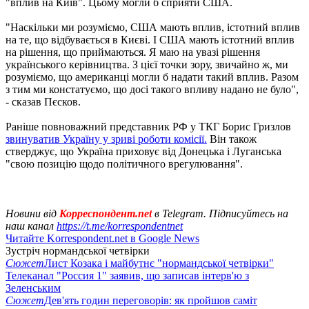
"вплив на Київ". Цьому могли б сприяти США.
"Наскільки ми розуміємо, США мають вплив, істотний вплив
на те, що відбувається в Києві. І США мають істотний вплив
на рішення, що приймаються. Я маю на увазі рішення
українського керівництва. З цієї точки зору, звичайно ж, ми
розуміємо, що американці могли б надати такий вплив. Разом
з тим ми констатуємо, що досі такого впливу надано не було",
- сказав Пєсков.
Раніше повноважний представник РФ у ТКГ Борис Гризлов
звинуватив Україну у зриві роботи комісії.
Він також
стверджує, що Україна приховує від Донецька і Луганська
"свою позицію щодо політичного врегулювання".
Новини від
Корреспондент.net
в Telegram. Підписуйтесь на
наш канал
https://t.me/korrespondentnet
Читайте Korrespondent.net в Google News
Зустріч нормандської четвірки
Сюжет
Лист Козака і майбутнє "нормандської четвірки"
Телеканал "Россия 1" заявив, що записав інтерв'ю з
Зеленським
Сюжет
Дев'ять годин переговорів: як пройшов саміт