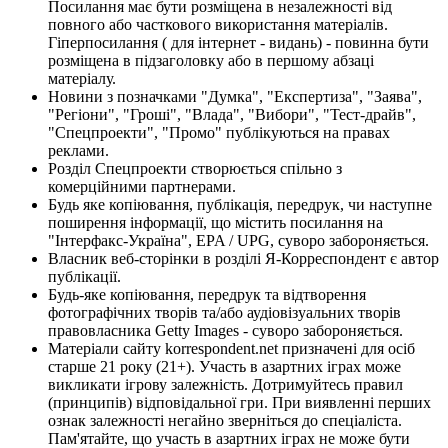
Посилання має бути розміщена в незалежності від
повного або часткового використання матеріалів.
Гіперпосилання ( для інтернет - видань) - повинна бути
розміщена в підзаголовку або в першому абзаці
матеріалу.
Новини з позначками "Думка", "Експертиза", "Заява",
"Регіони", "Гроші", "Влада", "Вибори", "Тест-драйв",
"Спецпроекти", "Промо" публікуються на правах
реклами.
Розділ Спецпроекти створюється спільно з
комерційними партнерами.
Будь яке копіювання, публікація, передрук, чи наступне
поширення інформації, що містить посилання на
"Інтерфакс-Україна", EPA / UPG, суворо забороняється.
Власник веб-сторінки в розділі Я-Корреспондент є автор
публікації.
Будь-яке копіювання, передрук та відтворення
фотографічних творів та/або аудіовізуальних творів
правовласника Getty Images - суворо забороняється.
Матеріали сайту korrespondent.net призначені для осіб
старше 21 року (21+). Участь в азартних іграх може
викликати ігрову залежність. Дотримуйтесь правил
(принципів) відповідальної гри. При виявленні перших
ознак залежності негайно зверніться до спеціаліста.
Пам'ятайте, що участь в азартних іграх не може бути