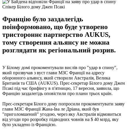
Спікер Білого дому Джен Псакі
Францію було заздалегідь
поінформовано, що буде утворено
тристороннє партнерство AUKUS,
тому створення альянсу не можна
розглядати як регіональний розрив.
У Білому домі прокоментували вислів про "удар в спину",
який прозвучав з вуст глави МЗС Франції на адресу
оборонного альянсу, який створили Австралія, Велика
Британія та США (AUKUS). Прес-секретар Білого дому Джен
Псакі під час брифінгу в п'ятницю, 17 вересня, заявила, що
Францію заздалегідь оповістили про плани трьох країн.
Прес-секретаря Білого дому попросили прокоментувати заяву
глави МЗС Франції Жана-Іва ле Дріана, який був
"приголомшений" угодою, через яку Австралія відмовиться
від угоди про розробку підводних човнів на $ 40 млрд, яку
було укладено із Францією.