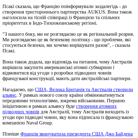
Псакі сказала, що Францію поінформували заздалегідь - до
створення тристороннього партнерства AUKUS. Вона також
наголосила на тісній співпраці із Францією та спільних
пріоритетах в Індо-Тихоокеанському регіоні.
"З нашого боку, ми не розглядаємо це як регіональний розрив.
Ми розглядаємо це як безпекову політику - що проблеми, які
стосуються безпеки, ми хочемо вирішувати разом", - сказала
Псакі.
Вона також додала, що відповідь на питання, чому Австралія
вирішила закупити американські атомні субмарини і
відмовитися від угоди з розробки підводних човнів
французької конструкції, мають дати австралійські партнери.
Нагадаємо, що
США, Велика Британія та Австралія створили
альянс
. У рамках нового союзу країни обмінюватимуться
передовими технологіями, зокрема військовими. Першою
ініціативою в рамках альянсу буде
створення атомних
підводних човнів
для Австралії, тому Австралія виходить із
угоди про підводні човни, яку вона підписала із французькою
компанією Naval Group.
Пізніше
Франція звинуватила президента США Джо Байдена