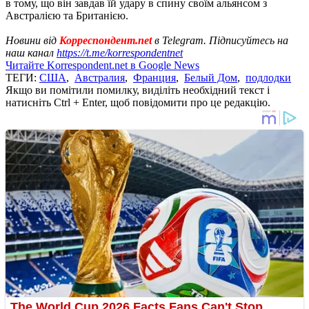
в тому, що він завдав їй удару в спину своїм альянсом з
Австралією та Британією.
Новини від
Корреспондент.net
в Telegram. Підписуйтесь на
наш канал
https://t.me/korrespondentnet
Читайте Korrespondent.net в Google News
ТЕГИ:
США
,
Австралия
,
Франция
,
Белый Дом
,
подлодки
Якщо ви помітили помилку, виділіть необхідний текст і
натисніть Ctrl + Enter, щоб повідомити про це редакцію.