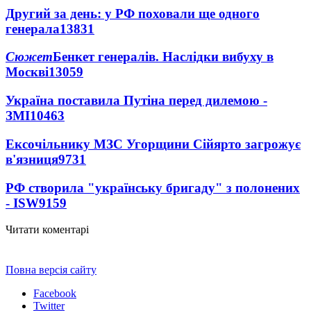
Другий за день: у РФ поховали ще одного
генерала
13831
Сюжет
Бенкет генералів. Наслідки вибуху в
Москві
13059
Україна поставила Путіна перед дилемою -
ЗМІ
10463
Ексочільнику МЗС Угорщини Сійярто загрожує
в'язниця
9731
РФ створила "українську бригаду" з полонених
- ISW
9159
Читати коментарі
Повна версія сайту
Facebook
Twitter