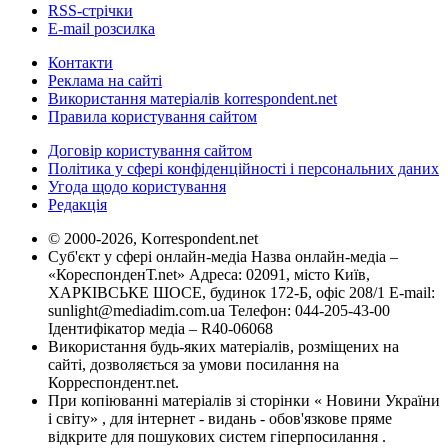
RSS-стрічки
E-mail розсилка
Контакти
Реклама на сайті
Використання матеріалів korrespondent.net
Правила користування сайтом
Договір користування сайтом
Політика у сфері конфіденційності і персональних даних
Угода щодо користування
Редакція
© 2000-2026, Korrespondent.net
Суб'єкт у сфері онлайн-медіа Назва онлайн-медіа –
«КореспонденТ.net» Адреса: 02091, місто Київ,
ХАРКІВСЬКЕ ШОСЕ, будинок 172-Б, офіс 208/1 E-mail:
sunlight@mediadim.com.ua
Телефон: 044-205-43-00
Ідентифікатор медіа – R40-06068
Використання будь-яких матеріалів, розміщених на
сайті, дозволяється за умови посилання на
Корреспондент.net.
При копіюванні матеріалів зі сторінки « Новини України
і світу» , для інтернет - видань - обов'язкове пряме
відкрите для пошукових систем гіперпосилання .