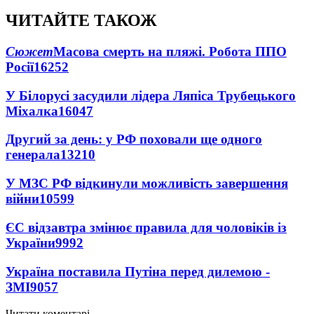
ЧИТАЙТЕ ТАКОЖ
Сюжет
Масова смерть на пляжі. Робота ППО
Росії
16252
У Білорусі засудили лідера Ляпіса Трубецького
Міхалка
16047
Другий за день: у РФ поховали ще одного
генерала
13210
У МЗС РФ відкинули можливість завершення
війни
10599
ЄС відзавтра змінює правила для чоловіків із
України
9992
Україна поставила Путіна перед дилемою -
ЗМІ
9057
Читати коментарі