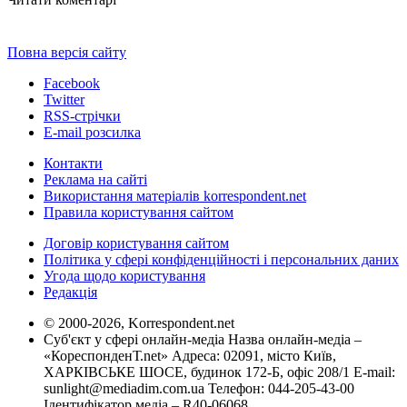
Повна версія сайту
Facebook
Twitter
RSS-стрічки
E-mail розсилка
Контакти
Реклама на сайті
Використання матеріалів korrespondent.net
Правила користування сайтом
Договір користування сайтом
Політика у сфері конфіденційності і персональних даних
Угода щодо користування
Редакція
© 2000-2026, Korrespondent.net
Суб'єкт у сфері онлайн-медіа Назва онлайн-медіа –
«КореспонденТ.net» Адреса: 02091, місто Київ,
ХАРКІВСЬКЕ ШОСЕ, будинок 172-Б, офіс 208/1 E-mail:
sunlight@mediadim.com.ua
Телефон: 044-205-43-00
Ідентифікатор медіа – R40-06068