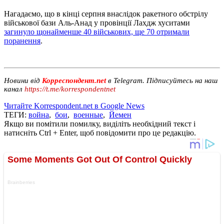
Нагадаємо, що в кінці серпня внаслідок ракетного обстрілу
військової бази Аль-Анад у провінції Лахдж хуситами
загинуло щонайменше 40 військових, ще 70 отримали
поранення
.
Новини від
Корреспондент.net
в Telegram. Підписуйтесь на наш
канал
https://t.me/korrespondentnet
Читайте Korrespondent.net в Google News
ТЕГИ:
война
,
бои
,
военные
,
Йемен
Якщо ви помітили помилку, виділіть необхідний текст і
натисніть Ctrl + Enter, щоб повідомити про це редакцію.