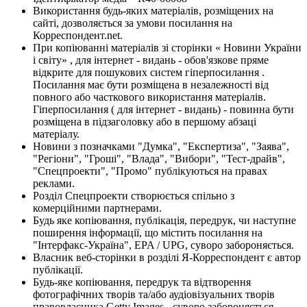
Використання будь-яких матеріалів, розміщених на
сайті, дозволяється за умови посилання на
Корреспондент.net.
При копіюванні матеріалів зі сторінки « Новини України
і світу» , для інтернет - видань - обов'язкове пряме
відкрите для пошукових систем гіперпосилання .
Посилання має бути розміщена в незалежності від
повного або часткового використання матеріалів.
Гіперпосилання ( для інтернет - видань) - повинна бути
розміщена в підзаголовку або в першому абзаці
матеріалу.
Новини з позначками "Думка", "Експертиза", "Заява",
"Регіони", "Гроші", "Влада", "Вибори", "Тест-драйв",
"Спецпроекти", "Промо" публікуються на правах
реклами.
Розділ Спецпроекти створюється спільно з
комерційними партнерами.
Будь яке копіювання, публікація, передрук, чи наступне
поширення інформації, що містить посилання на
"Інтерфакс-Україна", EPA / UPG, суворо забороняється.
Власник веб-сторінки в розділі Я-Корреспондент є автор
публікації.
Будь-яке копіювання, передрук та відтворення
фотографічних творів та/або аудіовізуальних творів
правовласника Getty Images - суворо забороняється.