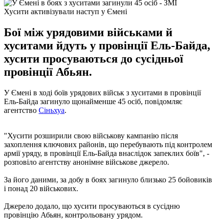
Хусити активізували наступ у Ємені
Бої між урядовими військами й
хуситами йдуть у провінції Ель-Байда,
хусити просуваються до сусідньої
провінції Абьян.
У Ємені в ході боїв урядових військ з хуситами в провінції
Ель-Байда загинуло щонайменше 45 осіб, повідомляє
агентство
Сіньхуа
.
"Хусити розширили свою військову кампанію після
захоплення ключових районів, що перебувають під контролем
армії уряду, в провінції Ель-Байда внаслідок запеклих боїв", -
розповіло агентству анонімне військове джерело.
За його даними, за добу в боях загинуло близько 25 бойовиків
і понад 20 військових.
Джерело додало, що хусити просуваються в сусідню
провінцію Абьян, контрольовану урядом.