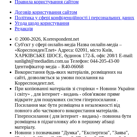
Правила користування сайтом
Договір користування сайтом
Політика у сфері конфіденційності і персональних даних
Угода щодо користування
Редакція
© 2000-2026, Korrespondent.net
Суб'єкт у сфері онлайн-медіа Назва онлайн-медіа –
«КореспонденТ.net» Адреса: 02091, місто Київ,
ХАРКІВСЬКЕ ШОСЕ, будинок 172-Б, офіс 208/1 E-mail:
sunlight@mediadim.com.ua
Телефон: 044-205-43-00
Ідентифікатор медіа – R40-06068
Використання будь-яких матеріалів, розміщених на
сайті, дозволяється за умови посилання на
Корреспондент.net.
При копіюванні матеріалів зі сторінки « Новини України
і світу» , для інтернет - видань - обов'язкове пряме
відкрите для пошукових систем гіперпосилання .
Посилання має бути розміщена в незалежності від
повного або часткового використання матеріалів.
Гіперпосилання ( для інтернет - видань) - повинна бути
розміщена в підзаголовку або в першому абзаці
матеріалу.
Новини з позначками "Думка", "Експертиза", "Заява",