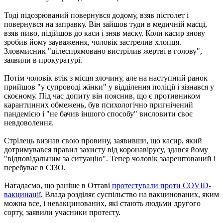
Тоді підозрюваний повернувся додому, взяв пістолет і
повернувся на заправку. Він зайшов туди в медичній масці,
взяв пиво, підійшов до каси і зняв маску. Коли касир знову
зробив йому зауваження, чоловік застрелив хлопця.
Зловмисник "цілеспрямовано вистрілив жертві в голову",
заявили в прокуратурі.
Потім чоловік втік з місця злочину, але на наступний ранок
прийшов "у супроводі жінки" у відділення поліції і зізнався у
скоєному. Під час допиту він пояснив, що є противником
карантинних обмежень, був психологічно пригнічений
пандемією і "не бачив іншого способу" висловити своє
невдоволення.
Стрілець визнав свою провину, заявивши, що касир, який
дотримувався правил захисту від коронавірусу, здався йому
"відповідальним за ситуацію". Тепер чоловік заарештований і
перебуває в СІЗО.
Нагадаємо, що раніше в Оттаві
протестували проти COVID-
вакцинації
. Влада розділяє суспільство на вакцинованих, яким
можна все, і невакцинованих, які стають людьми другого
сорту, заявили учасники протесту.