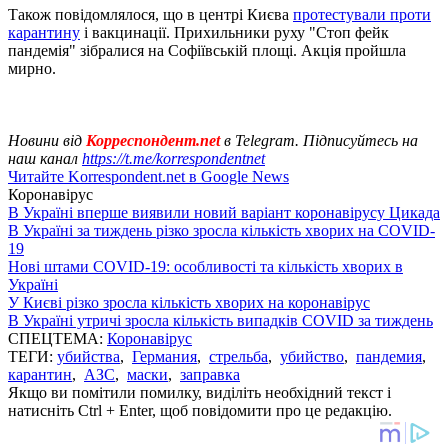
Також повідомлялося, що в центрі Києва
протестували проти
карантину
і вакцинації. Прихильники руху "Стоп фейк
пандемія" зібралися на Софіївській площі. Акція пройшла
мирно.
Новини від
Корреспондент.net
в Telegram. Підписуйтесь на
наш канал
https://t.me/korrespondentnet
Читайте Korrespondent.net в Google News
Коронавірус
В Україні вперше виявили новий варіант коронавірусу Цикада
В Україні за тиждень різко зросла кількість хворих на COVID-
19
Нові штами COVID-19: особливості та кількість хворих в
Україні
У Києві різко зросла кількість хворих на коронавірус
В Україні утричі зросла кількість випадків COVID за тиждень
СПЕЦТЕМА:
Коронавірус
ТЕГИ:
убийства
,
Германия
,
стрельба
,
убийство
,
пандемия
,
карантин
,
АЗС
,
маски
,
заправка
Якщо ви помітили помилку, виділіть необхідний текст і
натисніть Ctrl + Enter, щоб повідомити про це редакцію.