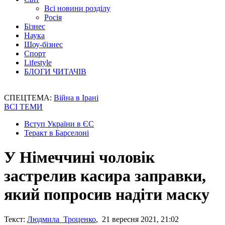
Всі новини розділу
Росія
Бізнес
Наука
Шоу-бізнес
Спорт
Lifestyle
БЛОГИ ЧИТАЧІВ
СПЕЦТЕМА:
Війна в Ірані
ВСІ ТЕМИ
Вступ України в ЄС
Теракт в Барселоні
У Німеччині чоловік
застрелив касира заправки,
який попросив надіти маску
Текст:
Людмила Троценко
, 21 вересня 2021, 21:02