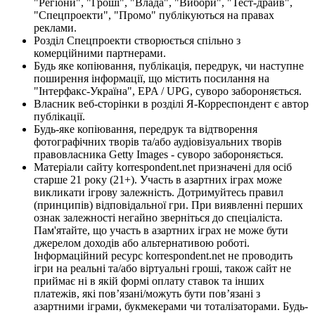
"Регіони", "Гроші", "Влада", "Вибори", "Тест-драйв",
"Спецпроекти", "Промо" публікуються на правах
реклами.
Розділ Спецпроекти створюється спільно з
комерційними партнерами.
Будь яке копіювання, публікація, передрук, чи наступне
поширення інформації, що містить посилання на
"Інтерфакс-Україна", EPA / UPG, суворо забороняється.
Власник веб-сторінки в розділі Я-Корреспондент є автор
публікації.
Будь-яке копіювання, передрук та відтворення
фотографічних творів та/або аудіовізуальних творів
правовласника Getty Images - суворо забороняється.
Матеріали сайту korrespondent.net призначені для осіб
старше 21 року (21+). Участь в азартних іграх може
викликати ігрову залежність. Дотримуйтесь правил
(принципів) відповідальної гри. При виявленні перших
ознак залежності негайно зверніться до спеціаліста.
Пам'ятайте, що участь в азартних іграх не може бути
джерелом доходів або альтернативою роботі.
Інформаційний ресурс korrespondent.net не проводить
ігри на реальні та/або віртуальні гроші, також сайт не
приймає ні в якій формі оплату ставок та інших
платежів, які пов’язані/можуть бути пов’язані з
азартними іграми, букмекерами чи тоталізаторами. Будь-