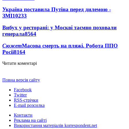
Україна поставила Путіна перед дилемою -
ЗМІ
10233
Вибух у ресторані: у Москві таємно поховали
генерала
8564
Сюжет
Масова смерть на пляжі. Робота ППО
Росії
8164
Читати коментарі
Повна версія сайту
Facebook
Twitter
RSS-стрічки
E-mail розсилка
Контакти
Реклама на сайті
Використання матеріалів korrespondent.net