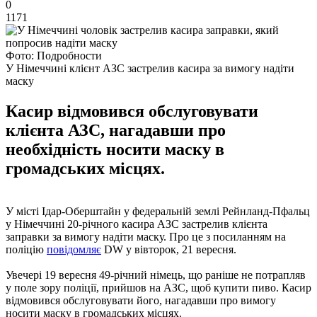
0
1171
Фото: Подробности
У Німеччині клієнт АЗС застрелив касира за вимогу надіти
маску
Касир відмовився обслуговувати
клієнта АЗС, нагадавши про
необхідність носити маску в
громадських місцях.
У місті Ідар-Оберштайн у федеральній землі Рейнланд-Пфальц
у Німеччині 20-річного касира АЗС застрелив клієнта
заправки за вимогу надіти маску. Про це з посиланням на
поліцію
повідомляє
DW у вівторок, 21 вересня.
Увечері 19 вересня 49-річний німець, що раніше не потрапляв
у поле зору поліції, прийшов на АЗС, щоб купити пиво. Касир
відмовився обслуговувати його, нагадавши про вимогу
носити маску в громадських місцях.