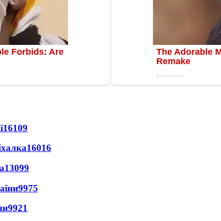
ї
16109
іхалка
16016
а
13099
раїни
9975
ни
9921