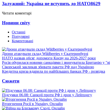
Залужний: Україна не вступить до НАТО
8629
Читати коментарі
Новини світу
Останні
Популярні
Коментовані
Дрони атакували склад Wildberries у Єкатеринбурзі
НАТО назвав обсяг допомоги Києву на 2026-2027 роки
Росія обурилася новими санкціями і звинуватила Британію у "в
Сікорський закликав збивати ракети РФ над Україною
Кредитна криза вдарила по найбільших банках РФ - розвідка
Сюжети
Підсумки 06.08: Санкції проти РФ і дрон у Лейпцигу
Вторгнення Росії в Україну. Онлайн