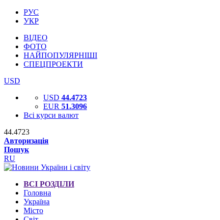
РУС
УКР
ВІДЕО
ФОТО
НАЙПОПУЛЯРНІШІ
СПЕЦПРОЕКТИ
USD
USD
44.4723
EUR
51.3096
Всі курси валют
44.4723
Авторизація
Пошук
RU
ВСІ РОЗДІЛИ
Головна
Україна
Місто
Світ