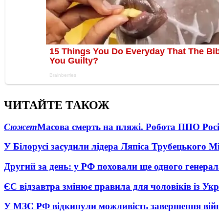
ЧИТАЙТЕ ТАКОЖ
Сюжет
Масова смерть на пляжі. Робота ППО Росі
У Білорусі засудили лідера Ляпіса Трубецького М
Другий за день: у РФ поховали ще одного генерал
ЄС відзавтра змінює правила для чоловіків із Ук
У МЗС РФ відкинули можливість завершення вій