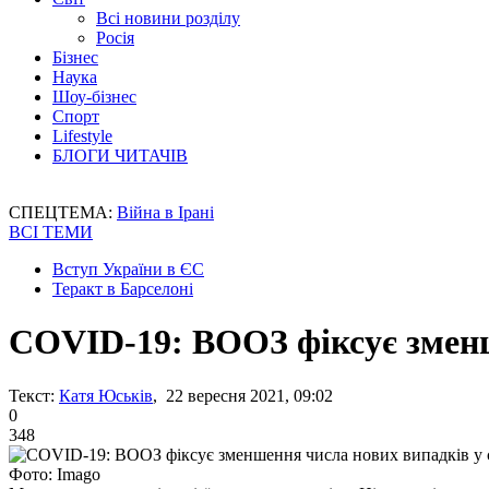
Всі новини розділу
Росія
Бізнес
Наука
Шоу-бізнес
Спорт
Lifestyle
БЛОГИ ЧИТАЧІВ
СПЕЦТЕМА:
Війна в Ірані
ВСІ ТЕМИ
Вступ України в ЄС
Теракт в Барселоні
COVID-19: ВООЗ фіксує зменш
Текст:
Катя Юськів
, 22 вересня 2021, 09:02
0
348
Фото: Imago