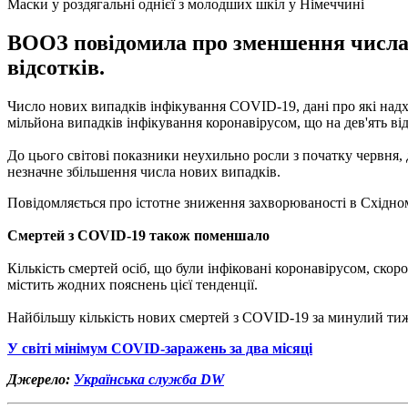
Маски у роздягальні однієї з молодших шкіл у Німеччині
ВООЗ повідомила про зменшення числа з
відсотків.
Число нових випадків інфікування COVID-19, дані про які надхо
мільйона ​​випадків інфікування коронавірусом, що на дев'ять ві
До цього світові показники неухильно росли з початку червня,
незначне збільшення числа нових випадків.
Повідомляється про істотне зниження захворюваності в Східном
Смертей з COVID-19 також поменшало
Кількість смертей осіб, що були інфіковані коронавірусом, скор
містить жодних пояснень цієї тенденції.
Найбільшу кількість нових смертей з COVID-19 за минулий тижде
У світі мінімум COVID-заражень за два місяці
Джерело:
Українська служба DW