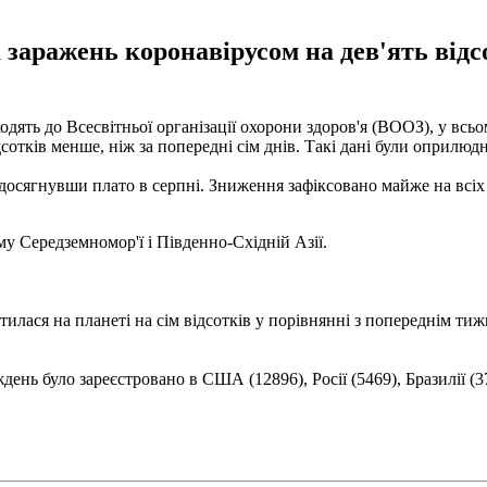
аражень коронавірусом на дев'ять відсот
дять до Всесвітньої організації охорони здоров'я (ВООЗ), у всь
дсотків менше, ніж за попередні сім днів. Такі дані були оприлюдн
 досягнувши плато в серпні. Зниження зафіксовано майже на всіх
у Середземномор'ї і Південно-Східній Азії.
отилася на планеті на сім відсотків у порівнянні з попереднім т
нь було зареєстровано в США (12896), Росії (5469), Бразилії (37