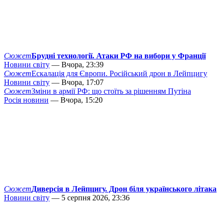
Сюжет
Брудні технології. Атаки РФ на вибори у Франції
Новини світу
— Вчора, 23:39
Сюжет
Ескалація для Європи. Російський дрон в Лейпцигу
Новини світу
— Вчора, 17:07
Сюжет
Зміни в армії РФ: що стоїть за рішенням Путіна
Росія новини
— Вчора, 15:20
Сюжет
Диверсія в Лейпцигу. Дрон біля українського літака
Новини світу
— 5 серпня 2026, 23:36