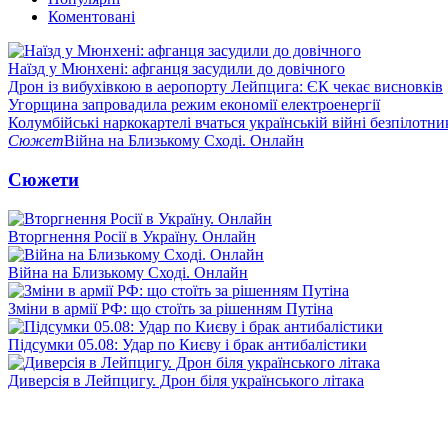
Коментовані
Наїзд у Мюнхені: афганця засудили до довічного
Дрон із вибухівкою в аеропорту Лейпцига: ЄК чекає висновків
Угорщина запровадила режим економії електроенергії
Колумбійські наркокартелі вчаться українській війні безпілотни
Сюжет
Війна на Близькому Сході. Онлайн
Сюжети
Вторгнення Росії в Україну. Онлайн
Війна на Близькому Сході. Онлайн
Зміни в армії РФ: що стоїть за рішенням Путіна
Підсумки 05.08: Удар по Києву і брак антибалістики
Диверсія в Лейпцигу. Дрон біля українського літака