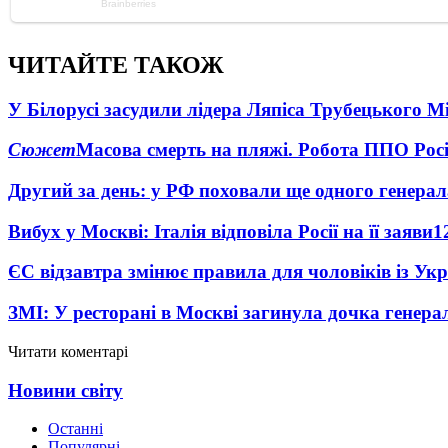
ЧИТАЙТЕ ТАКОЖ
У Білорусі засудили лідера Ляпіса Трубецького М
Сюжет
Масова смерть на пляжі. Робота ППО Росі
Другий за день: у РФ поховали ще одного генерал
Вибух у Москві: Італія відповіла Росії на її заяви
1
ЄС відзавтра змінює правила для чоловіків із Ук
ЗМІ: У ресторані в Москві загинула дочка генера
Читати коментарі
Новини світу
Останні
Популярні