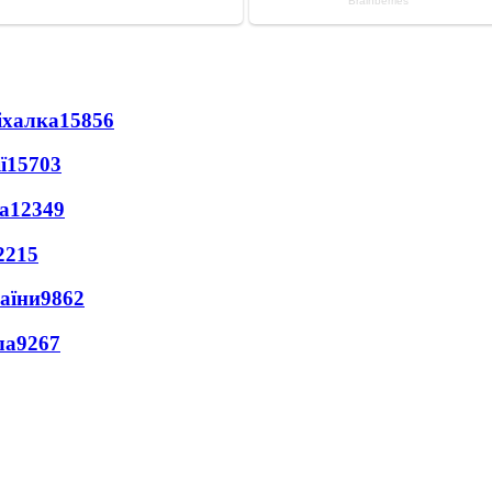
іхалка
15856
ї
15703
а
12349
2215
раїни
9862
ла
9267