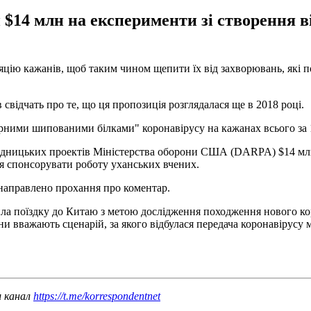
 $14 млн на експерименти зі створення в
цію кажанів, щоб таким чином щепити їх від захворювань, які по
свідчать про те, що ця пропозиція розглядалася ще в 2018 році.
ерними шипованими білками" коронавірусу на кажанах всього за
ідницьких проектів Міністерства оборони США (DARPA) $14 млн 
я спонсорувати роботу уханських вчених.
 направлено прохання про коментар.
ила поїздку до Китаю з метою дослідження походження нового ко
ни вважають сценарій, за якого відбулася передача коронавірусу
ш канал
https://t.me/korrespondentnet