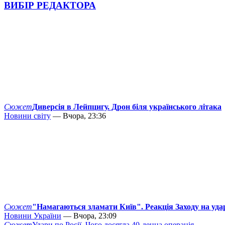
ВИБІР РЕДАКТОРА
Сюжет
Диверсія в Лейпцигу. Дрон біля українського літака
Новини світу
— Вчора, 23:36
Сюжет
"Намагаються зламати Київ". Реакція Заходу на уда
Новини України
— Вчора, 23:09
Сюжет
Удари по Росії. Чого досягла 40-денна операція