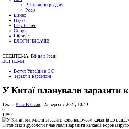
Всі новини розділу
Росія
Бізнес
Наука
Шоу-бізнес
Спорт
Lifestyle
БЛОГИ ЧИТАЧІВ
СПЕЦТЕМА:
Війна в Ірані
ВСІ ТЕМИ
Вступ України в ЄС
Теракт в Барселоні
У Китаї планували заразити к
Текст:
Катя Юськів
, 22 вересня 2021, 10:49
0
1289
Китайські вірусологи планували заразити кажанів коронавірус