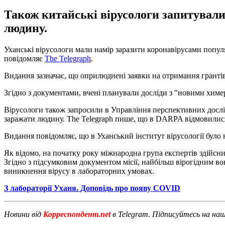
Також китайські вірусологи запитували
людину.
Уханські вірусологи мали намір заразити коронавірусами популя
повідомляє
The Telegraph
.
Видання зазначає, що оприлюднені заявки на отримання грантів 
Згідно з документами, вчені планували досліди з "новими хим
Вірусологи також запросили в Управління перспективних досл
заражати людину. The Telegraph пише, що в DARPA відмовилис
Видання повідомляє, що в Уханський інститут вірусології було
Як відомо, на початку року міжнародна група експертів здійсн
Згідно з підсумковим документом місії, найбільш вірогідним во
виникнення вірусу в лабораторних умовах.
З лабораторії Уханя. Доповідь про появу COVID
Новини від
Корреспондент.net
в Telegram. Підписуйтесь на на