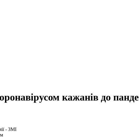
оронавірусом кажанів до панде
ом