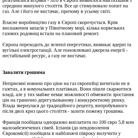
розпливлися вітряки - літо в Європі виявилося найтихішим з ​​
середини минулого століття. Все це стимулювало попит на
газ. Але і його не вистачає, причому в усьому світі.
Власне виробництво газу в Європі скорочується. Крім
виснаження запасів у Північному морі, кілька норвезьких
газових родовищ встали на плановий ремонт.
Європа переходить до зеленої енергетики, вимикає ядерні та
вугільні електростанції. Але поновлювані джерела енергії -
нестабільний ресурс, а газу не вистачає.
Завалити грошима
Неприємні новини про ціни на газ європейці вичитали не в
газетах, а в комунальних платіжках. Вони пішли скаржитися
владі, але у тих майже немає можливості обмежити зростання
цін на гранично дерегульованому і конкурентному ринку.
Влада звернулася до традиційного рецепту, випробуваного
після двох криз цього століття - залити пожежу грошима.
Франція пообіцяла одноразово виплатити по 100 євро 5,8 млн
малозабезпечених сімей. Іспанія (до невдоволення
Єврокомісії) пообіцяла в найближчі півроку вилучити у