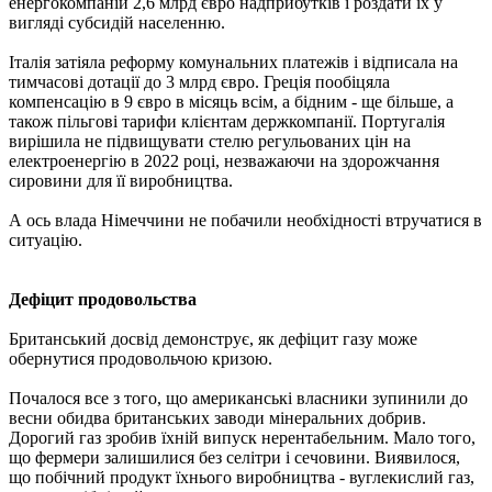
енергокомпаній 2,6 млрд євро надприбутків і роздати їх у
вигляді субсидій населенню.
Італія затіяла реформу комунальних платежів і відписала на
тимчасові дотації до 3 млрд євро. Греція пообіцяла
компенсацію в 9 євро в місяць всім, а бідним - ще більше, а
також пільгові тарифи клієнтам держкомпанії. Португалія
вирішила не підвищувати стелю регульованих цін на
електроенергію в 2022 році, незважаючи на здорожчання
сировини для її виробництва.
А ось влада Німеччини не побачили необхідності втручатися в
ситуацію.
Дефіцит продовольства
Британський досвід демонструє, як дефіцит газу може
обернутися продовольчою кризою.
Почалося все з того, що американські власники зупинили до
весни обидва британських заводи мінеральних добрив.
Дорогий газ зробив їхній випуск нерентабельним. Мало того,
що фермери залишилися без селітри і сечовини. Виявилося,
що побічний продукт їхнього виробництва - вуглекислий газ,