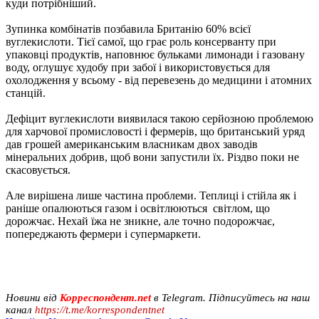
куди потрібніший.
Зупинка комбінатів позбавила Британію 60% всієї
вуглекислоти. Тієї самої, що грає роль консерванту при
упаковці продуктів, наповнює бульками лимонади і газовану
воду, оглушує худобу при забої і використовується для
охолодження у всьому - від перевезень до медицини і атомних
станцій.
Дефіцит вуглекислоти виявилася такою серйозною проблемою
для харчової промисловості і фермерів, що британський уряд
дав грошей американським власникам двох заводів
мінеральних добрив, щоб вони запустили їх. Різдво поки не
скасовується.
Але вирішена лише частина проблеми. Теплиці і стійла як і
раніше опалюються газом і освітлюються світлом, що
дорожчає. Нехай їжа не зникне, але точно подорожчає,
попереджають фермери і супермаркети.
Новини від
Корреспондент.net
в Telegram. Підписуйтесь на наш
канал
https://t.me/korrespondentnet