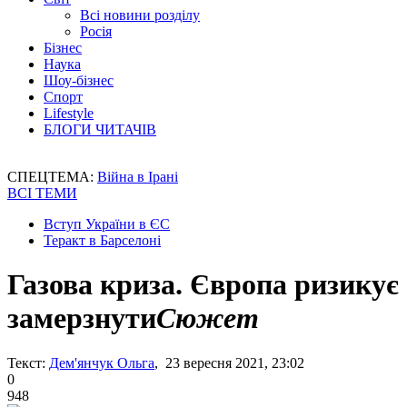
Всі новини розділу
Росія
Бізнес
Наука
Шоу-бізнес
Спорт
Lifestyle
БЛОГИ ЧИТАЧІВ
СПЕЦТЕМА:
Війна в Ірані
ВСІ ТЕМИ
Вступ України в ЄС
Теракт в Барселоні
Газова криза. Європа ризикує
замерзнути
Сюжет
Текст:
Дем'янчук Ольга
, 23 вересня 2021, 23:02
0
948