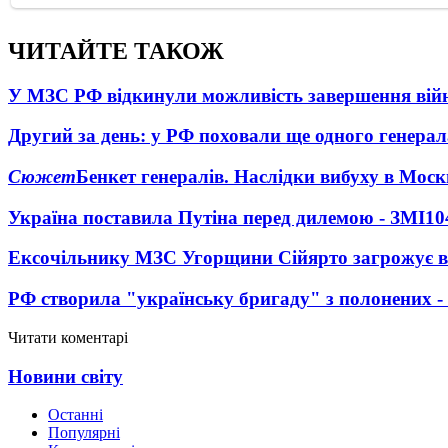
ЧИТАЙТЕ ТАКОЖ
У МЗС РФ відкинули можливість завершення вій
Другий за день: у РФ поховали ще одного генерал
Сюжет
Бенкет генералів. Наслідки вибуху в Моск
Україна поставила Путіна перед дилемою - ЗМІ
10
Ексочільнику МЗС Угорщини Сійярто загрожує в
РФ створила "українську бригаду" з полонених -
Читати коментарі
Новини світу
Останні
Популярні