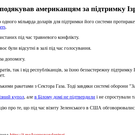
подякував американцям за підтримку Ізра
 одного мільярда доларів для підтримки його системи протираке
ers
.
истаних під час травневого конфлікту.
є були відсутні в залі під час голосування.
за допомогу.
ів, так і від республіканців, за їхню беззастережну підтримку Із
ет.
ькими ракетами з Сектора Газа. Тоді завдяки системі оборони "За
лізний купол
, але
в Білому домі не підтвердили
і не спростували т
ію про те, що під час візиту Зеленського в США обговорювалися
канал
https://t.me/korrespondentnet