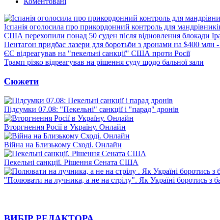
Коментовані
Іспанія оголосила про прикордонний контроль для мандрівників 
США перехопили понад 50 суден після відновлення блокади Ір
Пентагон придбає лазери для боротьби з дронами на $400 млн -
ЄС відреагував на "пекельні санкції" США проти Росії
Трамп різко відреагував на рішення суду щодо бальної зали
Сюжети
Підсумки 07.08: "Пекельні" санкції і "парад" дронів
Вторгнення Росії в Україну. Онлайн
Війна на Близькому Сході. Онлайн
Пекельні санкції. Рішення Сената США
"Полювати на лучника, а не на стрілу". Як Україні боротись з 
ВИБІР РЕДАКТОРА