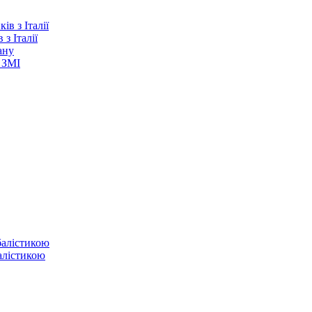
з Італії
ану
 ЗМІ
балістикою