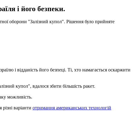
їля і його безпеки.
тної оборони "Залізний купол". Рішення було прийняте
раїлю і відданість його безпеці. Ті, хто намагається оскаржити
лізний купол", вдалося збити більшість ракет.
аку можливість.
 різні варіанти
отримання американських технологій