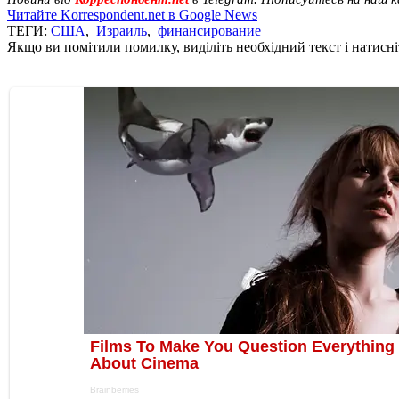
Читайте Korrespondent.net в Google News
ТЕГИ:
США
,
Израиль
,
финансирование
Якщо ви помітили помилку, виділіть необхідний текст і натисніт