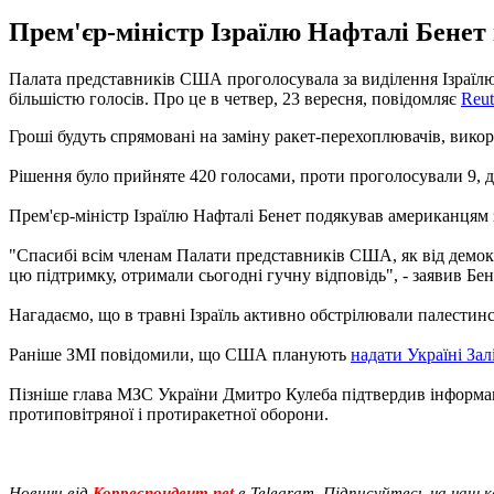
Прем'єр-міністр Ізраїлю Нафталі Бенет 
Палата представників США проголосувала за виділення Ізраїлю
більшістю голосів. Про це в четвер, 23 вересня, повідомляє
Reut
Гроші будуть спрямовані на заміну ракет-перехоплювачів, викор
Рішення було прийняте 420 голосами, проти проголосували 9, дво
Прем'єр-міністр Ізраїлю Нафталі Бенет подякував американцям 
"Спасибі всім членам Палати представників США, як від демократ
цю підтримку, отримали сьогодні гучну відповідь", - заявив Бен
Нагадаємо, що в травні Ізраїль активно обстрілювали палестинс
Раніше ЗМІ повідомили, що США планують
надати Україні За
Пізніше глава МЗС України Дмитро Кулеба підтвердив інформац
протиповітряної і протиракетної оборони.
Новини від
Корреспондент.net
в Telegram. Підписуйтесь на наш 