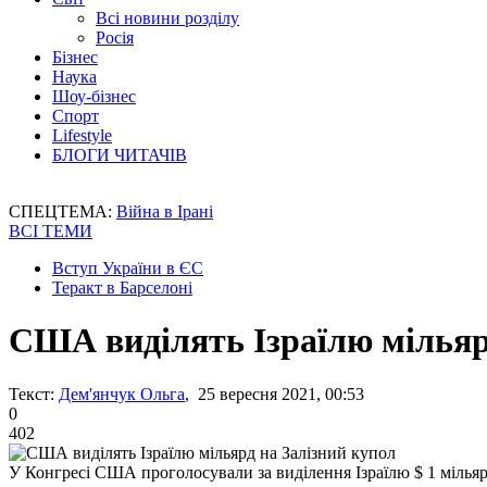
Всі новини розділу
Росія
Бізнес
Наука
Шоу-бізнес
Спорт
Lifestyle
БЛОГИ ЧИТАЧІВ
СПЕЦТЕМА:
Війна в Ірані
ВСІ ТЕМИ
Вступ України в ЄС
Теракт в Барселоні
США виділять Ізраїлю мільяр
Текст:
Дем'янчук Ольга
, 25 вересня 2021, 00:53
0
402
У Конгресі США проголосували за виділення Ізраїлю $ 1 мільяр