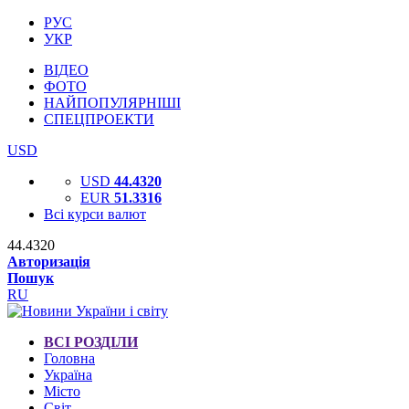
РУС
УКР
ВІДЕО
ФОТО
НАЙПОПУЛЯРНІШІ
СПЕЦПРОЕКТИ
USD
USD
44.4320
EUR
51.3316
Всі курси валют
44.4320
Авторизація
Пошук
RU
ВСІ РОЗДІЛИ
Головна
Україна
Місто
Світ