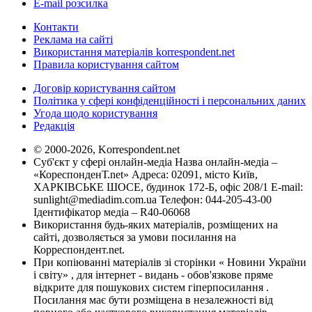
E-mail розсилка
Контакти
Реклама на сайті
Використання матеріалів korrespondent.net
Правила користування сайтом
Договір користування сайтом
Політика у сфері конфіденційності і персональних даних
Угода щодо користування
Редакція
© 2000-2026, Korrespondent.net
Суб'єкт у сфері онлайн-медіа Назва онлайн-медіа –
«КореспонденТ.net» Адреса: 02091, місто Київ,
ХАРКІВСЬКЕ ШОСЕ, будинок 172-Б, офіс 208/1 E-mail:
sunlight@mediadim.com.ua
Телефон: 044-205-43-00
Ідентифікатор медіа – R40-06068
Використання будь-яких матеріалів, розміщених на
сайті, дозволяється за умови посилання на
Корреспондент.net.
При копіюванні матеріалів зі сторінки « Новини України
і світу» , для інтернет - видань - обов'язкове пряме
відкрите для пошукових систем гіперпосилання .
Посилання має бути розміщена в незалежності від