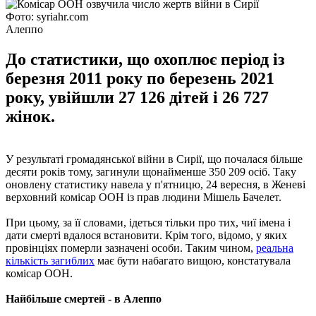
Фото: syriahr.com
Алеппо
До статистики, що охоплює період із
березня 2011 року по березень 2021
року, увійшли 27 126 дітей і 26 727
жінок.
У результаті громадянської війни в Сирії, що почалася більше
десяти років тому, загинули щонайменше 350 209 осіб. Таку
оновлену статистику навела у п'ятницю, 24 вересня, в Женеві
верховний комісар ООН із прав людини Мішель Бачелет.
При цьому, за її словами, ідеться тільки про тих, чиї імена і
дати смерті вдалося встановити. Крім того, відомо, у яких
провінціях померли зазначені особи. Таким чином,
реальна
кількість загиблих
має бути набагато вищою, констатувала
комісар ООН.
Найбільше смертей - в Алеппо