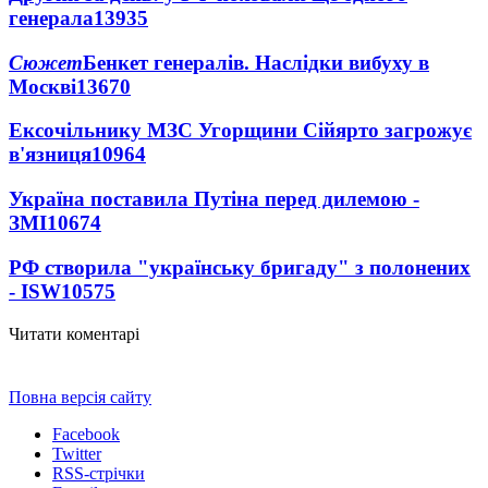
генерала
13935
Сюжет
Бенкет генералів. Наслідки вибуху в
Москві
13670
Ексочільнику МЗС Угорщини Сійярто загрожує
в'язниця
10964
Україна поставила Путіна перед дилемою -
ЗМІ
10674
РФ створила "українську бригаду" з полонених
- ISW
10575
Читати коментарі
Повна версія сайту
Facebook
Twitter
RSS-стрічки