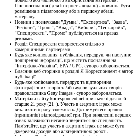
повного або часткового використання матеріалів.
Гіперпосилання ( для інтернет - видань) - повинна бути
розміщена в підзаголовку або в першому абзаці
матеріалу.
Новини з позначками "Думка", "Експертиза", "Заява",
"Регіони", "Гроші", "Влада", "Вибори", "Тест-драйв",
"Спецпроекти", "Промо" публікуються на правах
реклами.
Розділ Спецпроекти створюється спільно з
комерційними партнерами.
Будь яке копіювання, публікація, передрук, чи наступне
поширення інформації, що містить посилання на
"Інтерфакс-Україна", EPA / UPG, суворо забороняється.
Власник веб-сторінки в розділі Я-Корреспондент є автор
публікації.
Будь-яке копіювання, передрук та відтворення
фотографічних творів та/або аудіовізуальних творів
правовласника Getty Images - суворо забороняється.
Матеріали сайту korrespondent.net призначені для осіб
старше 21 року (21+). Участь в азартних іграх може
викликати ігрову залежність. Дотримуйтесь правил
(принципів) відповідальної гри. При виявленні перших
ознак залежності негайно зверніться до спеціаліста.
Пам'ятайте, що участь в азартних іграх не може бути
джерелом доходів або альтернативою роботі.