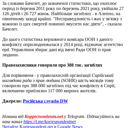
За словами Бачелет, до зазначеної статистики, що охоплює
період із березня 2011 року по березень 2021 року, увійшли 27
126 дітей і 26 727 жінок. Найбільше загиблих - в Алеппо, на
північному заході країни. "Несправедливість і жах у зв'язку з
кожною із цих смертей повинні змусити нас діяти", - сказала
Бачелет.
До цього статистика верховного комісара ООН з даного
конфлікту оприлюднювалася у 2014 році, відзначає агентство
epd. Управління збирає дані від імені Ради ООН із прав
людини.
Правозахисники говорили про 388 тис. загиблих
Для порівняння - у правозахисній організації
Сирійський
наглядова рада з прав людини
(SOHR) шість місяців тому
говорили про 388 000 загиблих під час конфлікту в Сирії,
включаючи приблизно 117 000 мирних жителів.
Джерело:
Російська служба DW
Новини від
Корреспондент.net
у Telegram. Підписуйтесь на
наш канал
https://t.me/korrespondentnet
Читайте Korrespondent.net в Google News