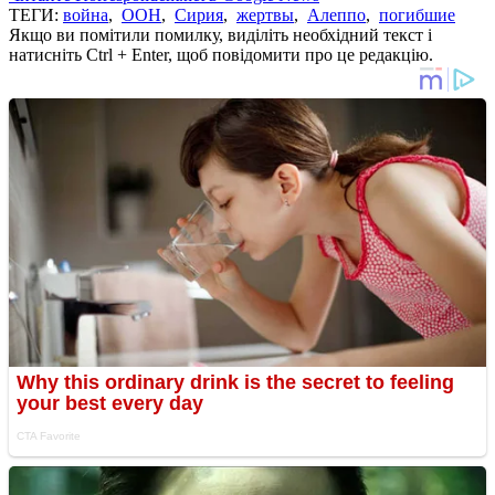
ТЕГИ:
война
,
ООН
,
Сирия
,
жертвы
,
Алеппо
,
погибшие
Якщо ви помітили помилку, виділіть необхідний текст і
натисніть Ctrl + Enter, щоб повідомити про це редакцію.