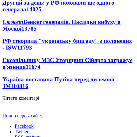
Другий за день: у РФ поховали ще одного
генерала
14025
Сюжет
Бенкет генералів. Наслідки вибуху в
Москві
13785
РФ створила "українську бригаду" з полонених
- ISW
11793
Ексочільнику МЗС Угорщини Сійярто загрожує
в'язниця
11674
Україна поставила Путіна перед дилемою -
ЗМІ
10816
Читати коментарі
Повна версія сайту
Facebook
Twitter