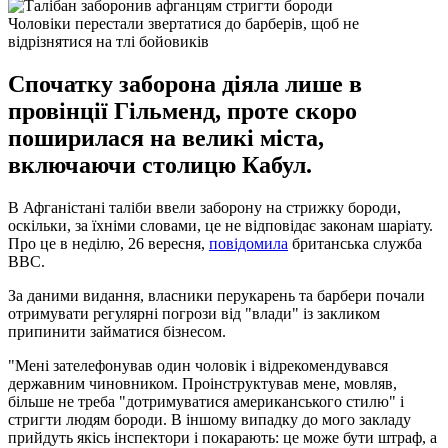
Чоловіки перестали звертатися до барберів, щоб не
відрізнятися на тлі бойовиків
Спочатку заборона діяла лише в
провінції Гільменд, проте скоро
поширилася на великі міста,
включаючи столицю Кабул.
В Афганістані таліби ввели заборону на стрижку бороди,
оскільки, за їхніми словами, це не відповідає законам шаріату.
Про це в неділю, 26 вересня,
повідомила
британська служба
ВВС.
За даними видання, власники перукарень та барбери почали
отримувати регулярні погрози від "влади" із закликом
припинити займатися бізнесом.
"Мені зателефонував один чоловік і відрекомендувався
державним чиновником. Проінструктував мене, мовляв,
більше не треба "дотримуватися американського стилю" і
стригти людям бороди. В іншому випадку до мого закладу
прийдуть якісь інспектори і покарають: це може бути штраф, а