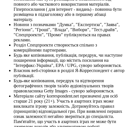
повного або часткового використання матеріалів.
Гіперпосилання ( для інтернет - видань) - повинна бути
розміщена в підзаголовку або в першому абзаці
матеріалу.
Новини з позначками "Думка", "Експертиза", "Заява",
"Регіони", "Гроші", "Влада", "Вибори", "Тест-драйв",
"Спецпроекти", "Промо" публікуються на правах
реклами.
Розділ Спецпроекти створюється спільно з
комерційними партнерами.
Будь яке копіювання, публікація, передрук, чи наступне
поширення інформації, що містить посилання на
"Інтерфакс-Україна", EPA / UPG, суворо забороняється.
Власник веб-сторінки в розділі Я-Корреспондент є автор
публікації.
Будь-яке копіювання, передрук та відтворення
фотографічних творів та/або аудіовізуальних творів
правовласника Getty Images - суворо забороняється.
Матеріали сайту korrespondent.net призначені для осіб
старше 21 року (21+). Участь в азартних іграх може
викликати ігрову залежність. Дотримуйтесь правил
(принципів) відповідальної гри. При виявленні перших
ознак залежності негайно зверніться до спеціаліста.
Пам'ятайте, що участь в азартних іграх не може бути
джерелом доходів або альтернативою роботі.