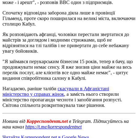
може - і арешт", - розповів ВВС один з підприємців.
Спочатку відповідна заборона діяла лише в провінції
Гільменд, проте скоро поширилася на великі міста, включаючи
столицю Кабул.
Як розповідають афганці, чоловіки перестали звертатися до
майстрів за доглядом і модними стрижками, щоб не
відрізнятися на тлі талібів і не привертати до себе небажану
увагу бойовиків.
"Я займався перукарським бізнесом 15 років, тепер я бачу, що
продовжувати немає сенсу. Я вже знизив ціни майже на весь
перелік послуг, але клієнтів все одно майже немає", - цитує
видання співробітника салону в Кабулі.
Нагадаємо, раніше таліби
скасували в Афганістані
міністерство у справах жінок
, а замість нього створили
міністерство пропаганди чесноти і запобігання розпусті.
Світова спільнота розкритикувала таке рішення.
Новини від
Корреспондент.net
в Telegram. Підписуйтесь на
наш канал
https://t.me/korrespondentnet
Читайте Korrespondent.net в Google News