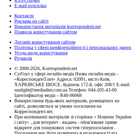
RSS-стрічки
E-mail розсилка
Контакти
Реклама на сайті
Використання матеріалів korrespondent.net
Правила користування сайтом
Договір користування сайтом
Політика у сфері конфіденційності і персональних даних
Угода щодо користування
Редакція
© 2000-2026, Korrespondent.net
Суб'єкт у сфері онлайн-медіа Назва онлайн-медіа –
«КореспонденТ.net» Адреса: 02091, місто Київ,
ХАРКІВСЬКЕ ШОСЕ, будинок 172-Б, офіс 208/1 E-mail:
sunlight@mediadim.com.ua
Телефон: 044-205-43-00
Ідентифікатор медіа – R40-06068
Використання будь-яких матеріалів, розміщених на
сайті, дозволяється за умови посилання на
Корреспондент.net.
При копіюванні матеріалів зі сторінки « Новини України
і світу» , для інтернет - видань - обов'язкове пряме
відкрите для пошукових систем гіперпосилання .
Посилання має бути розміщена в незалежності від