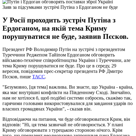
Заяв за підсумками зустрічі Путіна з Ердоганом не буде
У Росії проходить зустріч Путіна з
Ердоганом, на якій тема Криму
порушуватися не буде, заявив Пєсков.
Президент РФ Володимир Путін на зустрічі з президентом
Туреччини Реджепом Тайіпом Ердоганом обговорить
військово-технічне співробітництва України і Туреччини, але
тема Криму порушуватися не буде. Про це в середу, 29
вересня, повідомив прес-секретар президента РФ Дмитро
Пєсков, пише
ТАСС
.
"Безумовно, [ця тема] важлива. Ви знаєте, що Україна - країна,
яка має внутрішні конфлікти на Південному Сході. Звичайно,
нам не хотілося б, щоб подібні системи озброєнь, скажімо так,
гарячими головами використовувалися для завдання ударів по
власних громадянах України", - сказав він.
Відповідаючи на питання, чи буде обговорюватися Крим, він
відповів: "Ні, ця тема зазвичай не обговорюється. У плані
Криму обговорювати з турецькою стороною нічого. Крім
того, що президент неодноразово запрошував пана Ердогана