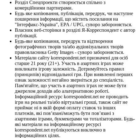
Розділ Спецпроекти створюється спільно з
комерційними партнерами.
Будь яке копіювання, публікація, передрук, чи наступне
поширення інформації, що містить посилання на
"Інтерфакс-Україна", EPA / UPG, суворо забороняється.
Власник веб-сторінки в розділі Я-Корреспондент є автор
публікації.
Будь-яке копіювання, передрук та відтворення
фотографічних творів та/або аудіовізуальних творів
правовласника Getty Images - суворо забороняється.
Матеріали сайту korrespondent.net призначені для осіб
старше 21 року (21+). Участь в азартних іграх може
викликати ігрову залежність. Дотримуйтесь правил
(принципів) відповідальної гри. При виявленні перших
ознак залежності негайно зверніться до спеціаліста.
Пам'ятайте, що участь в азартних іграх не може бути
джерелом доходів або альтернативою роботі.
Інформаційний ресурс korrespondent.net не проводить
ігри на реальні та/або віртуальні гроші, також сайт не
приймає ні в якій формі оплату ставок та інших
платежів, які пов’язані/можуть бути пов’язані з
азартними іграми, букмекерами чи тоталізаторами. Будь-
які матеріали на інформаційному ресурсі
korrespondent.net публікуються виключно в
інформаційних цілях.