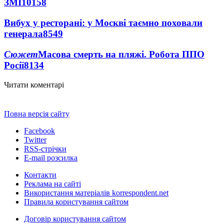
ЗМІ
10158
Вибух у ресторані: у Москві таємно поховали
генерала
8549
Сюжет
Масова смерть на пляжі. Робота ППО
Росії
8134
Читати коментарі
Повна версія сайту
Facebook
Twitter
RSS-стрічки
E-mail розсилка
Контакти
Реклама на сайті
Використання матеріалів korrespondent.net
Правила користування сайтом
Договір користування сайтом