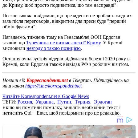
до Криму, щоб просто подивитися, що там насправді".
Пєсков також повідомив, що президенти не зроблять жодних
заяв після переговорів, відкритим для преси буде "перший
обмін фразами".
Нагадаємо, тиждень тому на Генасамблеї ООН Ердоган
заявив, що
Туреччина не визнає анексії Криму
. У Кремлі
висловили
незгоду з такою позицією
.
Остання очна зустріч лідерів відбулася в березні 2020 року в
Кремлі, коли Ердоган також відвідав РФ з робочим візитом.
Новини від
Корреспондент.net
в Telegram. Підписуйтесь на
наш канал
https://t.me/korrespondentnet
Читайте Korrespondent.net в Google News
ТЕГИ:
Россия
,
Украина
,
Путин
,
Турция
,
Эрдоган
Якщо ви помітили помилку, виділіть необхідний текст і
натисніть Ctrl + Enter, щоб повідомити про це редакцію.