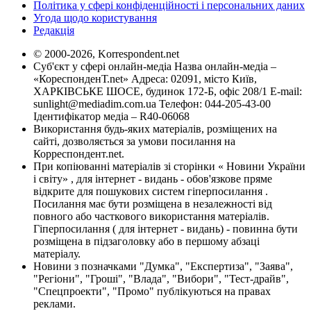
Політика у сфері конфіденційності і персональних даних
Угода щодо користування
Редакція
© 2000-2026, Korrespondent.net
Суб'єкт у сфері онлайн-медіа Назва онлайн-медіа –
«КореспонденТ.net» Адреса: 02091, місто Київ,
ХАРКІВСЬКЕ ШОСЕ, будинок 172-Б, офіс 208/1 E-mail:
sunlight@mediadim.com.ua
Телефон: 044-205-43-00
Ідентифікатор медіа – R40-06068
Використання будь-яких матеріалів, розміщених на
сайті, дозволяється за умови посилання на
Корреспондент.net.
При копіюванні матеріалів зі сторінки « Новини України
і світу» , для інтернет - видань - обов'язкове пряме
відкрите для пошукових систем гіперпосилання .
Посилання має бути розміщена в незалежності від
повного або часткового використання матеріалів.
Гіперпосилання ( для інтернет - видань) - повинна бути
розміщена в підзаголовку або в першому абзаці
матеріалу.
Новини з позначками "Думка", "Експертиза", "Заява",
"Регіони", "Гроші", "Влада", "Вибори", "Тест-драйв",
"Спецпроекти", "Промо" публікуються на правах
реклами.