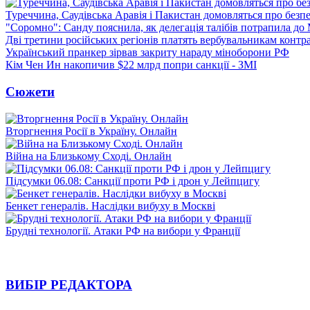
Туреччина, Саудівська Аравія і Пакистан домовляться про безп
"Соромно": Санду пояснила, як делегація талібів потрапила д
Дві третини російських регіонів платять вербувальникам контр
Український пранкер зірвав закриту нараду міноборони РФ
Кім Чен Ин накопичив $22 млрд попри санкції - ЗМІ
Сюжети
Вторгнення Росії в Україну. Онлайн
Війна на Близькому Сході. Онлайн
Підсумки 06.08: Санкції проти РФ і дрон у Лейпцигу
Бенкет генералів. Наслідки вибуху в Москві
Брудні технології. Атаки РФ на вибори у Франції
ВИБІР РЕДАКТОРА