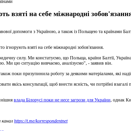
аїнами
ють взяті на себе міжнародні зобов'язанн
вової допомоги з Україною, а також із Польщею та країнами Бал
то ігнорують взяті на себе міжнародні зобов'язання.
идичну силу. Ми констатуємо, що Польща, країни Балтії, Україна
єю. Ми цю ситуацію вивчаємо, аналізуємо", - заявив він.
також поки призупинила роботу за деякими матеріалами, які наді
ати якісь консультації, щоб внести ясність, чи потрібні взагалі
нинішня
влада Білорусі поки не несе загрози для України
, однак К
ш канал
https://t.me/korrespondentnet