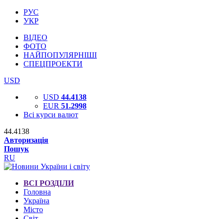
РУС
УКР
ВІДЕО
ФОТО
НАЙПОПУЛЯРНІШІ
СПЕЦПРОЕКТИ
USD
USD
44.4138
EUR
51.2998
Всі курси валют
44.4138
Авторизація
Пошук
RU
ВСІ РОЗДІЛИ
Головна
Україна
Місто
Світ