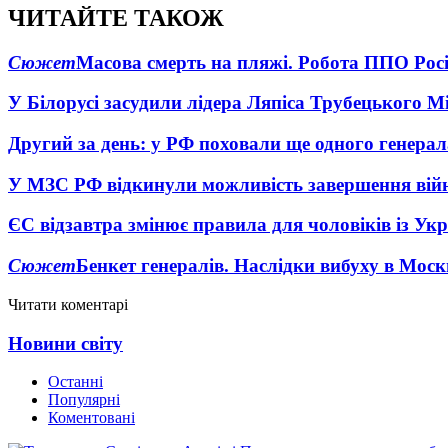
ЧИТАЙТЕ ТАКОЖ
Сюжет
Масова смерть на пляжі. Робота ППО Росі
У Білорусі засудили лідера Ляпіса Трубецького М
Другий за день: у РФ поховали ще одного генерал
У МЗС РФ відкинули можливість завершення вій
ЄС відзавтра змінює правила для чоловіків із Ук
Сюжет
Бенкет генералів. Наслідки вибуху в Моск
Читати коментарі
Новини світу
Останні
Популярні
Коментовані