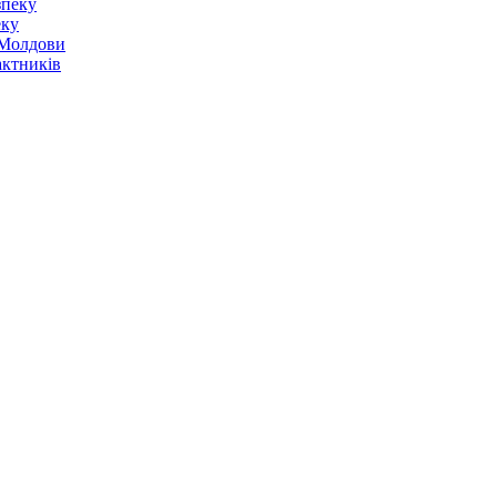
еку
о Молдови
актників