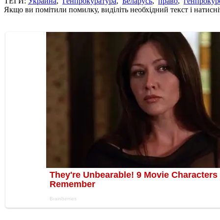
ТЕГИ:
Украина
,
Генпрокуратура
,
Беларусь
,
право
,
генпрокур
Якщо ви помітили помилку, виділіть необхідний текст і натисніт