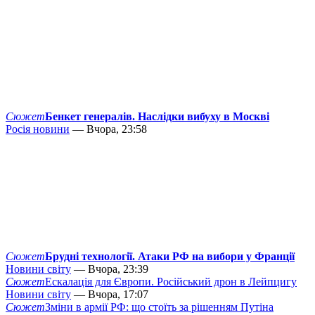
Сюжет
Бенкет генералів. Наслідки вибуху в Москві
Росія новини
— Вчора, 23:58
Сюжет
Брудні технології. Атаки РФ на вибори у Франції
Новини світу
— Вчора, 23:39
Сюжет
Ескалація для Європи. Російський дрон в Лейпцигу
Новини світу
— Вчора, 17:07
Сюжет
Зміни в армії РФ: що стоїть за рішенням Путіна