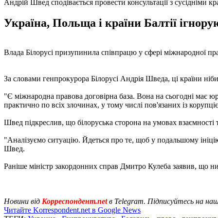
Андрій Швед сподівається провести консультації з сусідніми кр
Україна, Польща і країни Балтії ігнору
Влада Білорусі призупинила співпрацю у сфері міжнародної пра
За словами генпрокурора Білорусі Андрія Шведа, ці країни ніби
"Є міжнародна правова договірна база. Вона на сьогодні має юр
практично по всіх злочинах, у тому числі пов'язаних із корупці
Швед підкреслив, що білоруська сторона на умовах взаємності 
"Аналізуємо ситуацію. Йдеться про те, щоб у подальшому ініціюв
Швед.
Раніше міністр закордонних справ Дмитро Кулеба заявив, що 
Новини від
Корреспондент.net
в Telegram. Підписуйтесь на на
Читайте Korrespondent.net в Google News