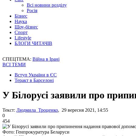
Всі новини розділу
Росія
Бізнес
Наука
Шоу-бізнес
Спорт
Lifestyle
БЛОГИ ЧИТАЧІВ
СПЕЦТЕМА:
Війна в Ірані
ВСІ ТЕМИ
Вступ України в ЄС
Теракт в Барселоні
У Білорусі заявили про припи
Текст:
Людмила Троценко
, 29 вересня 2021, 14:55
0
454
Фото: Генпрокуратура Беларуси