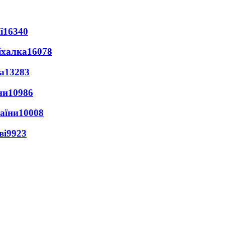
ї
16340
іхалка
16078
а
13283
ни
10986
раїни
10008
ві
9923