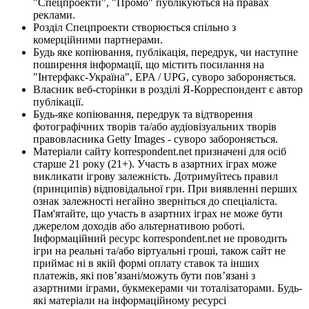
"Спецпроекти", "Промо" публікуються на правах
реклами.
Розділ Спецпроекти створюється спільно з
комерційними партнерами.
Будь яке копіювання, публікація, передрук, чи наступне
поширення інформації, що містить посилання на
"Інтерфакс-Україна", EPA / UPG, суворо забороняється.
Власник веб-сторінки в розділі Я-Корреспондент є автор
публікації.
Будь-яке копіювання, передрук та відтворення
фотографічних творів та/або аудіовізуальних творів
правовласника Getty Images - суворо забороняється.
Матеріали сайту korrespondent.net призначені для осіб
старше 21 року (21+). Участь в азартних іграх може
викликати ігрову залежність. Дотримуйтесь правил
(принципів) відповідальної гри. При виявленні перших
ознак залежності негайно зверніться до спеціаліста.
Пам'ятайте, що участь в азартних іграх не може бути
джерелом доходів або альтернативою роботі.
Інформаційний ресурс korrespondent.net не проводить
ігри на реальні та/або віртуальні гроші, також сайт не
приймає ні в якій формі оплату ставок та інших
платежів, які пов’язані/можуть бути пов’язані з
азартними іграми, букмекерами чи тоталізаторами. Будь-
які матеріали на інформаційному ресурсі