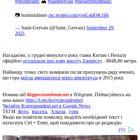
#MontBlanc
🏔
#saintgervais
#mesuremontblanc
📷 borismolinier
pic.twitter.com/ymG4dOK166
— Saint-Gervais (@Saint_Gervais)
September 29,
2021
Нагадаємо, у грудні минулого року глави Китаю і Непалу
офіційно
оголосили про нову висоту Евересту
- 8848,86 метра.
Найвищу точку світу виміряли після припущень ряду вчених,
що гора
могла зменшитися через землетруси
в 2015 році.
Новини від
Корреспондент.net
в Telegram. Підписуйтесь на
наш канал
https://t.me/korrespondentnet
Читайте Korrespondent.net в Google News
ТЕГИ:
фото
,
высота
,
Альпы
,
гора
Якщо ви помітили помилку, виділіть необхідний текст і
натисніть Ctrl + Enter, щоб повідомити про це редакцію.