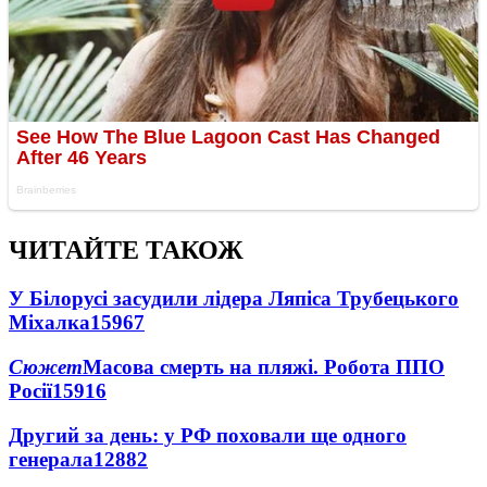
ЧИТАЙТЕ ТАКОЖ
У Білорусі засудили лідера Ляпіса Трубецького
Міхалка
15967
Сюжет
Масова смерть на пляжі. Робота ППО
Росії
15916
Другий за день: у РФ поховали ще одного
генерала
12882