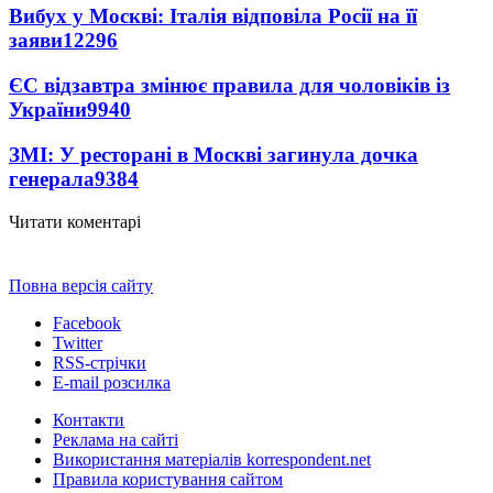
Вибух у Москві: Італія відповіла Росії на її
заяви
12296
ЄС відзавтра змінює правила для чоловіків із
України
9940
ЗМІ: У ресторані в Москві загинула дочка
генерала
9384
Читати коментарі
Повна версія сайту
Facebook
Twitter
RSS-стрічки
E-mail розсилка
Контакти
Реклама на сайті
Використання матеріалів korrespondent.net
Правила користування сайтом