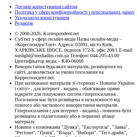
Договір користування сайтом
Політика у сфері конфіденційності і персональних даних
Угода щодо користування
Редакція
© 2000-2026, Korrespondent.net
Суб'єкт у сфері онлайн-медіа Назва онлайн-медіа –
«КореспонденТ.net» Адреса: 02091, місто Київ,
ХАРКІВСЬКЕ ШОСЕ, будинок 172-Б, офіс 208/1 E-mail:
sunlight@mediadim.com.ua
Телефон: 044-205-43-00
Ідентифікатор медіа – R40-06068
Використання будь-яких матеріалів, розміщених на
сайті, дозволяється за умови посилання на
Корреспондент.net.
При копіюванні матеріалів зі сторінки « Новини України
і світу» , для інтернет - видань - обов'язкове пряме
відкрите для пошукових систем гіперпосилання .
Посилання має бути розміщена в незалежності від
повного або часткового використання матеріалів.
Гіперпосилання ( для інтернет - видань) - повинна бути
розміщена в підзаголовку або в першому абзаці
матеріалу.
Новини з позначками "Думка", "Експертиза", "Заява",
"Регіони", "Гроші", "Влада", "Вибори", "Тест-драйв",