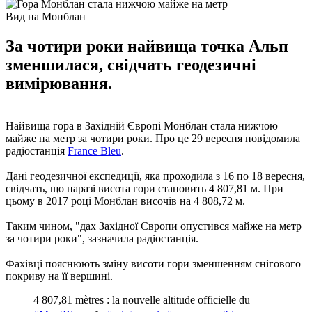
Вид на Монблан
За чотири роки найвища точка Альп
зменшилася, свідчать геодезичні
вимірювання.
Найвища гора в Західній Європі Монблан стала нижчою
майже на метр за чотири роки. Про це 29 вересня повідомила
радіостанція
France Bleu
.
Дані геодезичної експедиції, яка проходила з 16 по 18 вересня,
свідчать, що наразі висота гори становить 4 807,81 м. При
цьому в 2017 році Монблан височів на 4 808,72 м.
Таким чином, "дах Західної Європи опустився майже на метр
за чотири роки", зазначила радіостанція.
Фахівці пояснюють зміну висоти гори зменшенням снігового
покриву на її вершині.
4 807,81 mètres : la nouvelle altitude officielle du