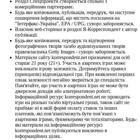
Розділ Спецпроекти створюється спільно з
комерційними партнерами.
Будь яке копіювання, публікація, передрук, чи наступне
поширення інформації, що містить посилання на
"Інтерфакс-Україна", EPA / UPG, суворо забороняється.
Власник веб-сторінки в розділі Я-Корреспондент є автор
публікації.
Будь-яке копіювання, передрук та відтворення
фотографічних творів та/або аудіовізуальних творів
правовласника Getty Images - суворо забороняється.
Матеріали сайту korrespondent.net призначені для осіб
старше 21 року (21+). Участь в азартних іграх може
викликати ігрову залежність. Дотримуйтесь правил
(принципів) відповідальної гри. При виявленні перших
ознак залежності негайно зверніться до спеціаліста.
Пам'ятайте, що участь в азартних іграх не може бути
джерелом доходів або альтернативою роботі.
Інформаційний ресурс korrespondent.net не проводить
ігри на реальні та/або віртуальні гроші, також сайт не
приймає ні в якій формі оплату ставок та інших
платежів, які пов’язані/можуть бути пов’язані з
азартними іграми, букмекерами чи тоталізаторами. Будь-
які матеріали на інформаційному ресурсі
korrespondent.net публікуються виключно в
інформаційних цілях.