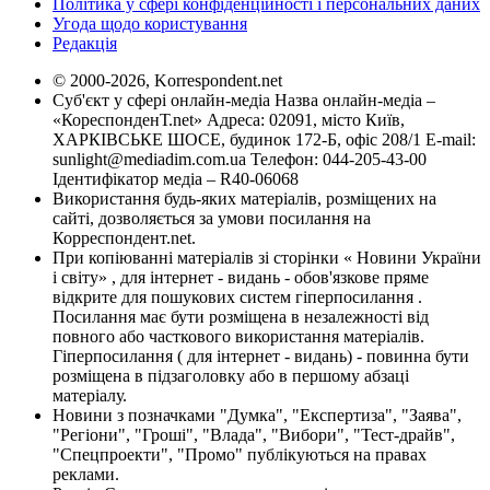
Політика у сфері конфіденційності і персональних даних
Угода щодо користування
Редакція
© 2000-2026, Korrespondent.net
Суб'єкт у сфері онлайн-медіа Назва онлайн-медіа –
«КореспонденТ.net» Адреса: 02091, місто Київ,
ХАРКІВСЬКЕ ШОСЕ, будинок 172-Б, офіс 208/1 E-mail:
sunlight@mediadim.com.ua
Телефон: 044-205-43-00
Ідентифікатор медіа – R40-06068
Використання будь-яких матеріалів, розміщених на
сайті, дозволяється за умови посилання на
Корреспондент.net.
При копіюванні матеріалів зі сторінки « Новини України
і світу» , для інтернет - видань - обов'язкове пряме
відкрите для пошукових систем гіперпосилання .
Посилання має бути розміщена в незалежності від
повного або часткового використання матеріалів.
Гіперпосилання ( для інтернет - видань) - повинна бути
розміщена в підзаголовку або в першому абзаці
матеріалу.
Новини з позначками "Думка", "Експертиза", "Заява",
"Регіони", "Гроші", "Влада", "Вибори", "Тест-драйв",
"Спецпроекти", "Промо" публікуються на правах
реклами.