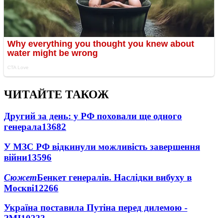
ЧИТАЙТЕ ТАКОЖ
Другий за день: у РФ поховали ще одного
генерала
13682
У МЗС РФ відкинули можливість завершення
війни
13596
Сюжет
Бенкет генералів. Наслідки вибуху в
Москві
12266
Україна поставила Путіна перед дилемою -