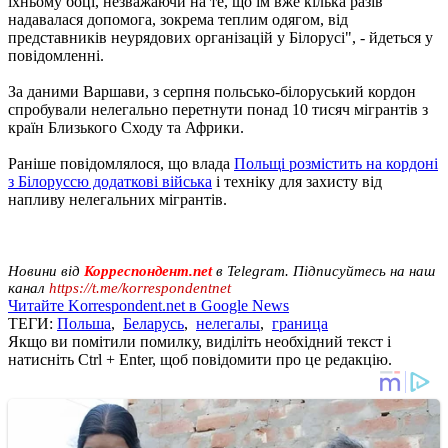
їхньому боці, незважаючи на те, що їм вже кілька разів
надавалася допомога, зокрема теплим одягом, від
представників неурядових організацій у Білорусі", - йдеться у
повідомленні.
За даними Варшави, з серпня польсько-білоруський кордон
спробували нелегально перетнути понад 10 тисяч мігрантів з
країн Близького Сходу та Африки.
Раніше повідомлялося, що влада
Польщі розмістить на кордоні
з Білоруссю додаткові війська
і техніку для захисту від
напливу нелегальних мігрантів.
Новини від
Корреспондент.net
в Telegram. Підписуйтесь на наш
канал
https://t.me/korrespondentnet
Читайте Korrespondent.net в Google News
ТЕГИ:
Польша
,
Беларусь
,
нелегалы
,
граница
Якщо ви помітили помилку, виділіть необхідний текст і
натисніть Ctrl + Enter, щоб повідомити про це редакцію.