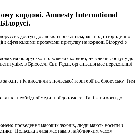
ому кордоні. Amnesty International
Білорусі.
ілоруссю, доступ до адекватного житла, їжі, води і юридичної
ії з афганськими прохачами притулку на кордоні Білорусі з
 умовах на білорусько-польському кордоні, не маючи доступу до
нституціях в Брюсселі Єви Гедді, організація має переконливі
 за одну ніч виселили з польської території на білоруську. Тим
окатів і необхідної медичної допомоги. Такі ж вимоги до
оронено проведення масових заходів, люди мають носити з
хисники. Польська влада має намір найближчим часом