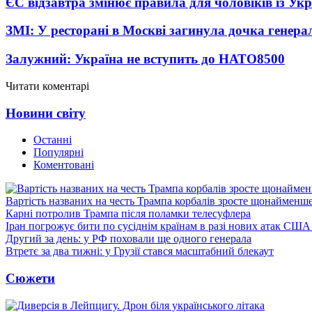
ЄС відзавтра змінює правила для чоловіків із Ук
ЗМІ: У ресторані в Москві загинула дочка генера
Залужний: Україна не вступить до НАТО
8500
Читати коментарі
Новини світу
Останні
Популярні
Коментовані
Вартість названих на честь Трампа корбалів зросте щонайменш
Карні потролив Трампа після поламки телесуфлера
Іран погрожує бити по сусіднім країнам в разі нових атак США
Другий за день: у РФ поховали ще одного генерала
Втретє за два тижні: у Грузії стався масштабний блекаут
Сюжети