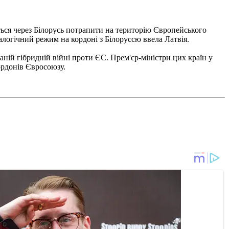
ться через Білорусь потрапити на територію Європейського
алогічний режим на кордоні з Білоруссю ввела Латвія.
аній гібридній війні проти ЄС. Прем'єр-міністри цих країн у
ордонів Євросоюзу.