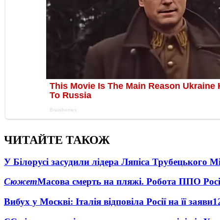
ЧИТАЙТЕ ТАКОЖ
У Білорусі засудили лідера Ляпіса Трубецького М
Сюжет
Масова смерть на пляжі. Робота ППО Росі
Вибух у Москві: Італія відповіла Росії на її заяви
1