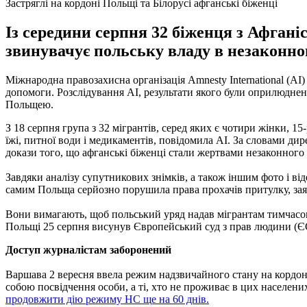
Застряглі на кордоні Польщі та Білорусі афганські біженці
Із середини серпня 32 біженця з Афгані
звинувачує польську владу в незаконно
Міжнародна правозахисна організація Amnesty International (AI)
допомоги. Розслідування AI, результати якого були оприлюднені
Польщею.
З 18 серпня група з 32 мігрантів, серед яких є чотири жінки, 1
їжі, питної води і медикаментів, повідомила AI. За словами дир
докази того, що афганські біженці стали жертвами незаконного
Завдяки аналізу супутникових знімків, а також іншим фото і від
самим Польща серйозно порушила права прохачів притулку, за
Вони вимагають, щоб польський уряд надав мігрантам тимчасове
Польщі 25 серпня висунув Європейський суд з прав людини (Є
Доступ журналістам заборонений
Варшава 2 вересня ввела режим надзвичайного стану на кордоні
собою посвідчення особи, а ті, хто не проживає в цих населен
продовжити дію режиму НС ще на 60 днів.