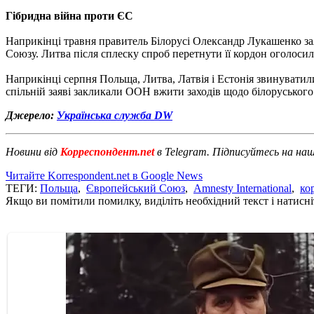
Гібридна війна проти ЄС
Наприкінці травня правитель Білорусі Олександр Лукашенко за
Союзу. Литва після сплеску спроб перетнути її кордон оголосил
Наприкінці серпня Польща, Литва, Латвія і Естонія звинуватили 
спільній заяві закликали ООН вжити заходів щодо білоруського
Джерело:
Українська служба DW
Новини від
Корреспондент.net
в Telegram. Підписуйтесь на на
Читайте Korrespondent.net в Google News
ТЕГИ:
Польща
,
Європейський Союз
,
Amnesty International
,
ко
Якщо ви помітили помилку, виділіть необхідний текст і натисніт