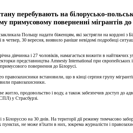
стану перебувають на білорусько-польськ
му примусовому поверненні мігрантів до 
 закликала Польщу надати біженцям, які застрягли на кордоні з Б
 в четвер, 30 вересня, виявило раніше невідомі подробиці ситуац
5-річна дівчинка і 27 чоловіків, намагається вижити в найтяжчих
екторки представництва Amnesty International при європейських і
 примусового повернення до Білорусі.
ео правозахисники встановили, що в кінці серпня групу мігрантів
явили правозахисники.
 житло, продовольство і воду, а також забезпечив доступ до адв
СПЛ) у Страсбурзі.
 з Білоруссю на 30 днів. На території дії режиму тимчасово заб
их пунктах, не може в'їхати в них, зокрема журналісти і правоза