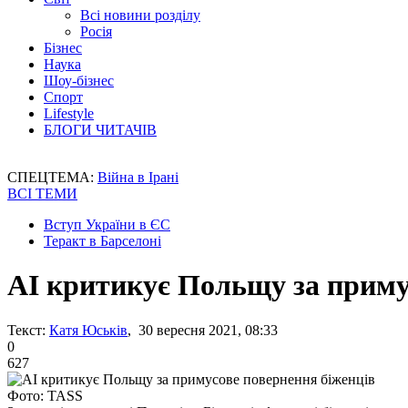
Всі новини розділу
Росія
Бізнес
Наука
Шоу-бізнес
Спорт
Lifestyle
БЛОГИ ЧИТАЧІВ
СПЕЦТЕМА:
Війна в Ірані
ВСІ ТЕМИ
Вступ України в ЄС
Теракт в Барселоні
AI критикує Польщу за приму
Текст:
Катя Юськів
, 30 вересня 2021, 08:33
0
627
Фото: TASS