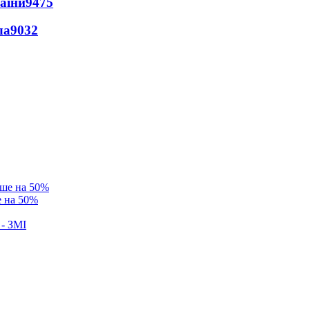
раїни
9475
ла
9032
е на 50%
 - ЗМІ