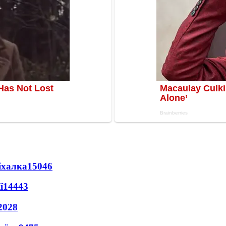
іхалка
15046
ї
14443
2028