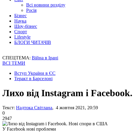
Всі новини розділу
Росія
Бізнес
Наука
Шоу-бізнес
Спорт
Lifestyle
БЛОГИ ЧИТАЧІВ
СПЕЦТЕМА:
Війна в Ірані
ВСІ ТЕМИ
Вступ України в ЄС
Теракт в Барселоні
Лихо від Instagram і Faceboo
Текст:
Надтока Світлана
, 4 жовтня 2021, 20:59
0
2947
У Facebook нові проблеми