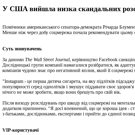
У США вийшла низка скандальних розсл
Помічники американського сенатора-демократа Річарда Блументал
Менше ніж через добу соцмережа почала рекомендувати цьому фей
Суть звинувачень
За даними
The Wall Street Journal
, керівництво Facebook санкціо
Дослідницькі групи компанії намагалися розібратися, як адаптува
компанія чудово знає про негативний вплив, який її соцмережі
"Instagram - це перша дитяча сигарета, на яку підлітків підсадж
популярності серед однолітків і змушує піддавати своє здоров'я
нічого не може зробити, якщо вони брешуть про свій вік.
Після виходу розслідувань про шкоду від соцмережі на ментальн
додатком припинено. "Я досі впевнений, що це хороша ідея - ст
з батьками, дослідниками, експертами і прийти до єдиної позиці
VIP-користувачі