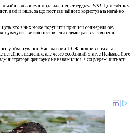
я звичайні алгоритми модерування, стверджує
WSJ
. Цим елітним
ті дані й інше, за що пост звичайного користувача негайно
ту. Будь-хто з них може порушити приписи соцмережі без
і звинувачують високопоставлених демократів у створенні
го у зґвалтуванні. Нападаючий ПСЖ розкрив її ім'я та
чає негайне видалення, але через особливий статус Неймара його
 адміністратори фейсбуку не наважилися із соцмережі вигнати