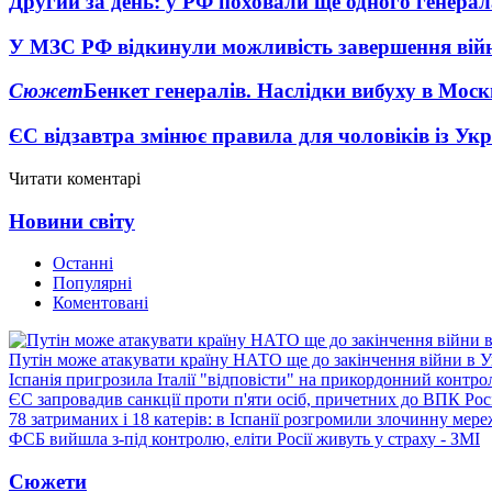
Другий за день: у РФ поховали ще одного генерал
У МЗС РФ відкинули можливість завершення вій
Сюжет
Бенкет генералів. Наслідки вибуху в Моск
ЄС відзавтра змінює правила для чоловіків із Ук
Читати коментарі
Новини світу
Останні
Популярні
Коментовані
Путін може атакувати країну НАТО ще до закінчення війни в Ук
Іспанія пригрозила Італії "відповісти" на прикордонний контро
ЄС запровадив санкції проти п'яти осіб, причетних до ВПК Росі
78 затриманих і 18 катерів: в Іспанії розгромили злочинну мер
ФСБ вийшла з-під контролю, еліти Росії живуть у страху - ЗМІ
Сюжети