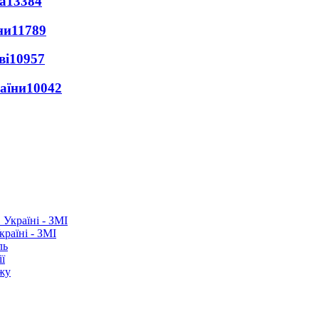
а
13384
ни
11789
ві
10957
раїни
10042
раїні - ЗМІ
ль
ї
ежу