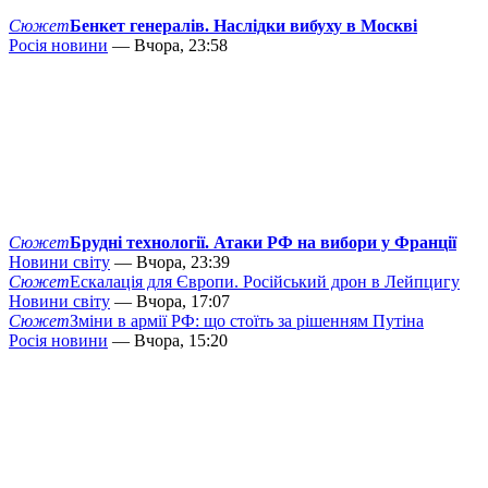
Сюжет
Бенкет генералів. Наслідки вибуху в Москві
Росія новини
— Вчора, 23:58
Сюжет
Брудні технології. Атаки РФ на вибори у Франції
Новини світу
— Вчора, 23:39
Сюжет
Ескалація для Європи. Російський дрон в Лейпцигу
Новини світу
— Вчора, 17:07
Сюжет
Зміни в армії РФ: що стоїть за рішенням Путіна
Росія новини
— Вчора, 15:20