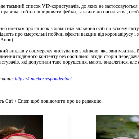
еде таємний список VIP-користувачів, до яких не застосовуютьс
равила, тобто поширювати фейки, заклики до насильства, особис
ньо йдеться про список з більш ніж мільйона осіб по всьому сві
відають про смертельні побічні ефекти вакцин від коронавірусу 
QAnon).
кий виклав у соцмережу листування з жінкою, яка звинуватила йо
юднення подібного контенту без обопільної згоди сторін передба
истувачів, які допустили таке порушення, мають видалятися, але
ш канал
https://t.me/korrespondentnet
ь Ctrl + Enter, щоб повідомити про це редакцію.