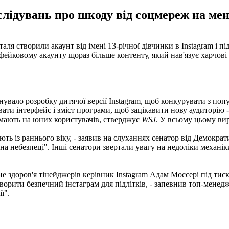
ідувань про шкоду від соцмереж на мент
я створили акаунт від імені 13-річної дівчинки в Instagram і пі
ковому акаунту щораз більше контенту, який нав'язує харчові ро
нувало розробку дитячої версії Instagram, щоб конкурувати з поп
ти інтерфейс і зміст програми, щоб зацікавити нову аудиторію - н
 мають на юних користувачів, стверджує
WSJ
. У всьому цьому ви
ують із раннього віку, - заявив на слуханнях сенатор від Демократ
 на небезпеці". Інші сенатори звертали увагу на недоліки механі
е здоров'я тінейджерів керівник Instagram Адам Моссері під тис
ворити безпечний інстаграм для підлітків, - запевнив топ-менед
ї".