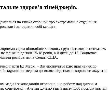
альне здоров'я тінейджерів.
дписалися на кілька сторінок про екстремальне схуднення.
злади і заподіяння собі каліцтв.
улярними серед відповідних вікових груп тіктоком і снепчатом.
е тільки підлітків 15-18 років, а й дітей до 13. Водночас
рішили розібратися в Сенаті США.
ичної партії Ед Маркі. - Він експлуатує їхнє прагнення до
ки Instagram: соцмережа дозволяє підліткам створювати акаунти і
ком медіа і законодавців оголосив, що роботу над дитячим
жер соцмережі. - Але ми хочемо взяти паузу, щоб поспілкуватися