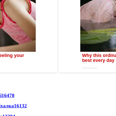
ї
16478
іхалка
16132