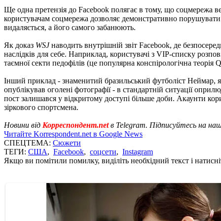
Ще одна претензія до Facebook полягає в тому, що соцмережа в
користувачам соцмережа дозволяє демонстративно порушувати п
видаляється, а його самого забанюють.
Як доказ
WSJ
наводить внутрішній звіт Facebook, де безпосеред
наслідків для себе. Наприклад, користувачі з VIP-списку розпо
таємної секти педофілів (це популярна конспірологічна теорія 
Інший приклад - знаменитий бразильський футболіст Неймар, я
опублікував оголені фотографії - в стандартній ситуації оприл
пост залишався у відкритому доступі більше доби. Акаунти кор
зіркового спортсмена.
Новини від
Корреспондент.net
в Telegram. Підписуйтесь на на
Читайте Korrespondent.net в Google News
СПЕЦТЕМА:
Сюжети
ТЕГИ:
США
,
Facebook
,
соцсети
,
Instagram
Якщо ви помітили помилку, виділіть необхідний текст і натисніт