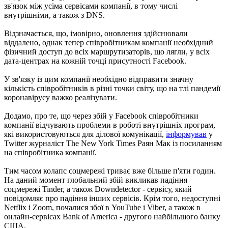
зв'язок між усіма сервісами компанії, в тому числі
внутрішніми, а також з DNS.
Відзначається, що, імовірно, оновлення здійснювали
віддалено, однак тепер співробітникам компанії необхідний
фізичний доступ до всіх маршрутизаторів, що лягли, у всіх
дата-центрах на кожній точці присутності Facebook.
У зв'язку із цим компанії необхідно відправити значну
кількість співробітників в різні точки світу, що на тлі пандемії
коронавірусу важко реалізувати.
Додамо, про те, що через збій у Facebook співробітники
компанії відчувають проблеми в роботі внутрішніх програм,
які використовуються для ділової комунікації,
інформував
у
Twitter журналіст The New York Times Раян Мак із посиланням
на співробітника компанії.
Тим часом колапс соцмережі триває вже більше п'яти годин.
На даний момент глобальний збій викликав падіння
соцмережі Tinder, а також Downdetector - сервісу, який
повідомляє про падіння інших сервісів. Крім того, недоступні
Netflix і Zoom, почалися збої в YouTube і Viber, а також в
онлайн-сервісах Bank of America - другого найбільшого банку
США.