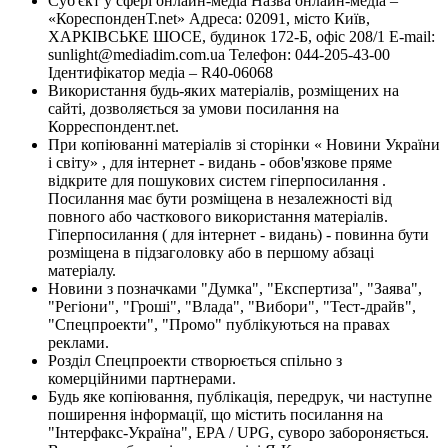
Суб'єкт у сфері онлайн-медіа Назва онлайн-медіа –
«КореспонденТ.net» Адреса: 02091, місто Київ,
ХАРКІВСЬКЕ ШОСЕ, будинок 172-Б, офіс 208/1 E-mail:
sunlight@mediadim.com.ua
Телефон: 044-205-43-00
Ідентифікатор медіа – R40-06068
Використання будь-яких матеріалів, розміщених на
сайті, дозволяється за умови посилання на
Корреспондент.net.
При копіюванні матеріалів зі сторінки « Новини України
і світу» , для інтернет - видань - обов'язкове пряме
відкрите для пошукових систем гіперпосилання .
Посилання має бути розміщена в незалежності від
повного або часткового використання матеріалів.
Гіперпосилання ( для інтернет - видань) - повинна бути
розміщена в підзаголовку або в першому абзаці
матеріалу.
Новини з позначками "Думка", "Експертиза", "Заява",
"Регіони", "Гроші", "Влада", "Вибори", "Тест-драйв",
"Спецпроекти", "Промо" публікуються на правах
реклами.
Розділ Спецпроекти створюється спільно з
комерційними партнерами.
Будь яке копіювання, публікація, передрук, чи наступне
поширення інформації, що містить посилання на
"Інтерфакс-Україна", EPA / UPG, суворо забороняється.