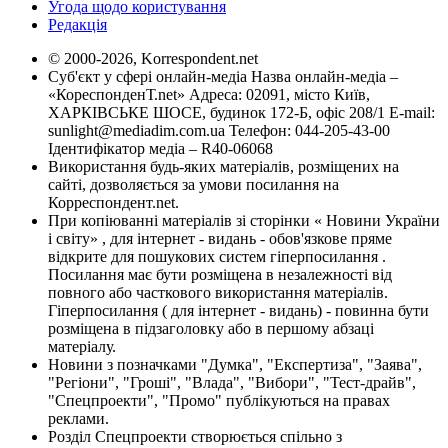
Угода щодо користування
Редакція
© 2000-2026, Korrespondent.net
Суб'єкт у сфері онлайн-медіа Назва онлайн-медіа –
«КореспонденТ.net» Адреса: 02091, місто Київ,
ХАРКІВСЬКЕ ШОСЕ, будинок 172-Б, офіс 208/1 E-mail:
sunlight@mediadim.com.ua
Телефон: 044-205-43-00
Ідентифікатор медіа – R40-06068
Використання будь-яких матеріалів, розміщених на
сайті, дозволяється за умови посилання на
Корреспондент.net.
При копіюванні матеріалів зі сторінки « Новини України
і світу» , для інтернет - видань - обов'язкове пряме
відкрите для пошукових систем гіперпосилання .
Посилання має бути розміщена в незалежності від
повного або часткового використання матеріалів.
Гіперпосилання ( для інтернет - видань) - повинна бути
розміщена в підзаголовку або в першому абзаці
матеріалу.
Новини з позначками "Думка", "Експертиза", "Заява",
"Регіони", "Гроші", "Влада", "Вибори", "Тест-драйв",
"Спецпроекти", "Промо" публікуються на правах
реклами.
Розділ Спецпроекти створюється спільно з