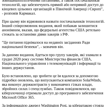
зовнішньополітичними питаннями, а також постачальників
технологій, що забезпечують прямий або непрямий доступ до
кінцевих цільових організацій в Північній Америці і Європі",
- розповів Кармакал.
При цьому він відмовився назвати постачальників технологій.
Інший співрозмовник видання, який побажав залишитися
анонімним, вказав, що федеральні агентства США ретельно
стежать за останніми діями хакерів з РФ.
"Це питання піднімалося на недавніх засіданнях Ради
національної безпеки", - зазначив він.
За даними видання, йдеться про групу хакерів, які зламали в
грудні 2020 року системи Міністерства фінансів США,
Національного управління з телекомунікацій і інформації та
інших держустанов.
Було встановлено, що зробити це їм вдалося за допомогою
підробки оновлень, що випускаються компанією SolarWinds,
яка виконує держконтракти у виконавчих гілках влади,
збройних силах і спецслужбах. Також повідомлялося, що
кіберзлочинці отримали доступ до програмного забезпечення
Microsoft Office 365.
За інформацією джерел Washington Post, за кібератакою стояла