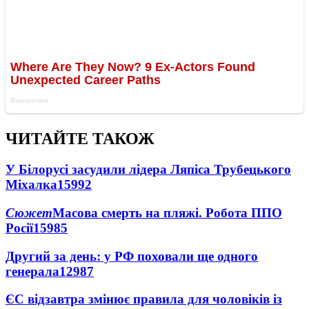
ЧИТАЙТЕ ТАКОЖ
У Білорусі засудили лідера Ляпіса Трубецького
Міхалка
15992
Сюжет
Масова смерть на пляжі. Робота ППО
Росії
15985
Другий за день: у РФ поховали ще одного
генерала
12987
ЄС відзавтра змінює правила для чоловіків із