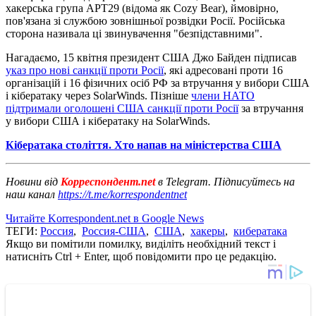
хакерська група APT29 (відома як Cozy Bear), ймовірно,
пов'язана зі службою зовнішньої розвідки Росії. Російська
сторона називала ці звинувачення "безпідставними".
Нагадаємо, 15 квітня президент США Джо Байден підписав
указ про нові санкції проти Росії
, які адресовані проти 16
організацій і 16 фізичних осіб РФ за втручання у вибори США
і кібератаку через SolarWinds. Пізніше
члени НАТО
підтримали оголошені США санкції проти Росії
за втручання
у вибори США і кібератаку на SolarWinds.
Кібератака століття. Хто напав на міністерства США
Новини від
Корреспондент.net
в Telegram. Підписуйтесь на
наш канал
https://t.me/korrespondentnet
Читайте Korrespondent.net в Google News
ТЕГИ:
Россия
,
Россия-США
,
США
,
хакеры
,
кибератака
Якщо ви помітили помилку, виділіть необхідний текст і
натисніть Ctrl + Enter, щоб повідомити про це редакцію.