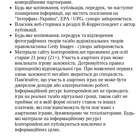
комерційними партнерами.
Будь яке копіювання, публікація, передрук, чи наступне
поширення інформації, що містить посилання на
"Інтерфакс-Україна", EPA / UPG, суворо забороняється.
Власник веб-сторінки в розділі Я-Корреспондент є автор
публікації.
Будь-яке копіювання, передрук та відтворення
фотографічних творів та/або аудіовізуальних творів
правовласника Getty Images - суворо забороняється.
Матеріали сайту korrespondent.net призначені для осіб
старше 21 року (21+). Участь в азартних іграх може
викликати ігрову залежність. Дотримуйтесь правил
(принципів) відповідальної гри. При виявленні перших
ознак залежності негайно зверніться до спеціаліста.
Пам'ятайте, що участь в азартних іграх не може бути
джерелом доходів або альтернативою роботі.
Інформаційний ресурс korrespondent.net не проводить
ігри на реальні та/або віртуальні гроші, також сайт не
приймає ні в якій формі оплату ставок та інших
платежів, які пов’язані/можуть бути пов’язані з
азартними іграми, букмекерами чи тоталізаторами. Будь-
які матеріали на інформаційному ресурсі
korrespondent.net публікуються виключно в
інформаційних цілях.