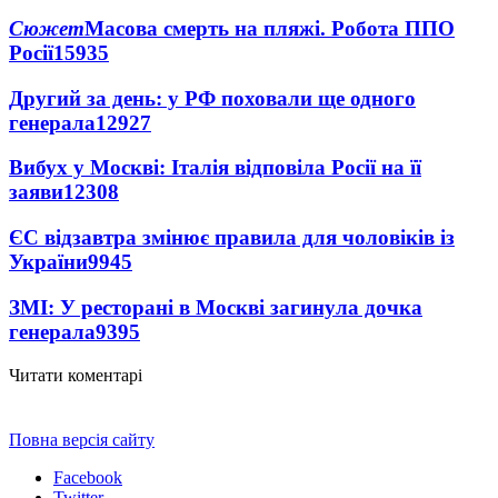
Сюжет
Масова смерть на пляжі. Робота ППО
Росії
15935
Другий за день: у РФ поховали ще одного
генерала
12927
Вибух у Москві: Італія відповіла Росії на її
заяви
12308
ЄС відзавтра змінює правила для чоловіків із
України
9945
ЗМІ: У ресторані в Москві загинула дочка
генерала
9395
Читати коментарі
Повна версія сайту
Facebook
Twitter