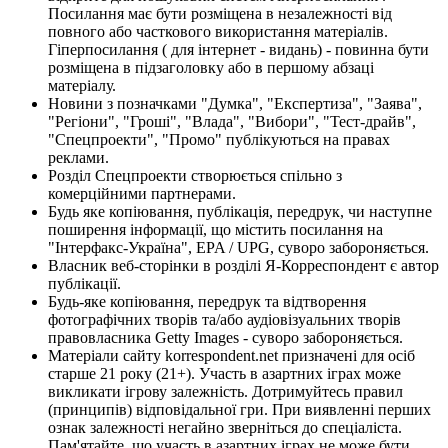
Посилання має бути розміщена в незалежності від
повного або часткового використання матеріалів.
Гіперпосилання ( для інтернет - видань) - повинна бути
розміщена в підзаголовку або в першому абзаці
матеріалу.
Новини з позначками "Думка", "Експертиза", "Заява",
"Регіони", "Гроші", "Влада", "Вибори", "Тест-драйв",
"Спецпроекти", "Промо" публікуються на правах
реклами.
Розділ Спецпроекти створюється спільно з
комерційними партнерами.
Будь яке копіювання, публікація, передрук, чи наступне
поширення інформації, що містить посилання на
"Інтерфакс-Україна", EPA / UPG, суворо забороняється.
Власник веб-сторінки в розділі Я-Корреспондент є автор
публікації.
Будь-яке копіювання, передрук та відтворення
фотографічних творів та/або аудіовізуальних творів
правовласника Getty Images - суворо забороняється.
Матеріали сайту korrespondent.net призначені для осіб
старше 21 року (21+). Участь в азартних іграх може
викликати ігрову залежність. Дотримуйтесь правил
(принципів) відповідальної гри. При виявленні перших
ознак залежності негайно зверніться до спеціаліста.
Пам'ятайте, що участь в азартних іграх не може бути