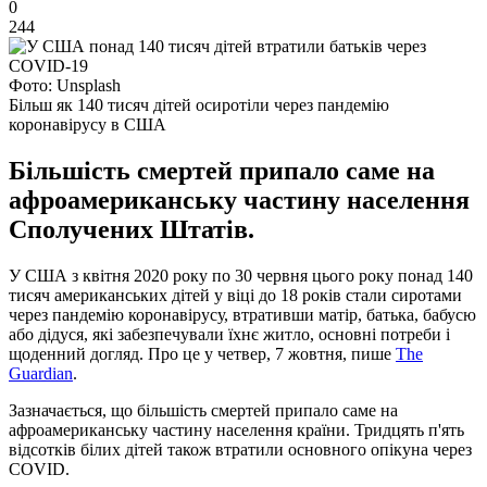
0
244
Фото: Unsplash
Більш як 140 тисяч дітей осиротіли через пандемію
коронавірусу в США
Більшість смертей припало саме на
афроамериканську частину населення
Сполучених Штатів.
У США з квітня 2020 року по 30 червня цього року понад 140
тисяч американських дітей у віці до 18 років стали сиротами
через пандемію коронавірусу, втративши матір, батька, бабусю
або дідуся, які забезпечували їхнє житло, основні потреби і
щоденний догляд. Про це у четвер, 7 жовтня, пише
The
Guardian
.
Зазначається, що більшість смертей припало саме на
афроамериканську частину населення країни. Тридцять п'ять
відсотків білих дітей також втратили основного опікуна через
COVID.