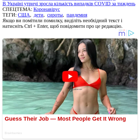
В Україні утричі зросла кількість випадків COVID за тиждень
СПЕЦТЕМА:
Коронавірус
ТЕГИ:
США
,
дети
,
сироты
,
пандемия
Якщо ви помітили помилку, виділіть необхідний текст і
натисніть Ctrl + Enter, щоб повідомити про це редакцію.