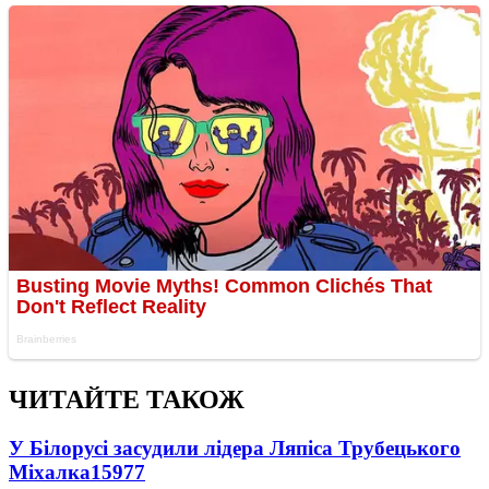
ЧИТАЙТЕ ТАКОЖ
У Білорусі засудили лідера Ляпіса Трубецького
Міхалка
15977