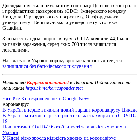
Дослідження стало результатом співпраці Центрів із контролю
і профілактики захворювань (CDC), Імперського коледжу
Лондона, Гарвардського університету, Оксфордського
університету і Кейптаунського університету, уточнює
Guardian.
З початку пандемії коронавірусу в США виявили 44,1 млн
випадків зараження, серед яких 708 тисяч виявилися
летальними.
Нагадаємо, в Україні щороку зростає кількість дітей, які
залишилися без батьківського піклування
.
Новини від
Корреспондент.net
в Telegram. Підписуйтесь на
наш канал
https://t.me/korrespondentnet
Читайте Korrespondent.net в Google News
Коронавірус
В Україні вперше виявили новий варіант коронавірусу Цикада
В Україні за тиждень різко зросла кількість хворих на COVID-
19
Нові штами COVID-19: особливості та кількість хворих в
Україні
У Києві різко зросла кількість хворих на коронавірус