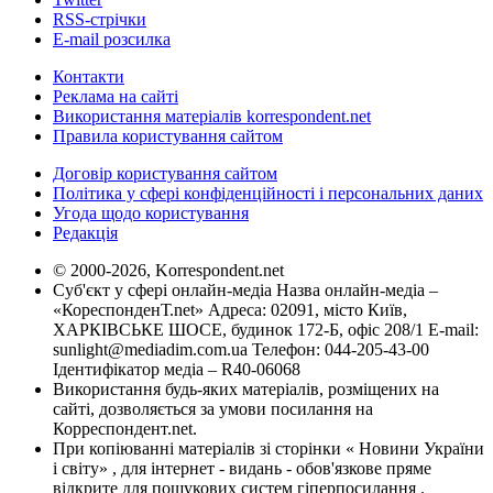
RSS-стрічки
E-mail розсилка
Контакти
Реклама на сайті
Використання матеріалів korrespondent.net
Правила користування сайтом
Договір користування сайтом
Політика у сфері конфіденційності і персональних даних
Угода щодо користування
Редакція
© 2000-2026, Korrespondent.net
Суб'єкт у сфері онлайн-медіа Назва онлайн-медіа –
«КореспонденТ.net» Адреса: 02091, місто Київ,
ХАРКІВСЬКЕ ШОСЕ, будинок 172-Б, офіс 208/1 E-mail:
sunlight@mediadim.com.ua
Телефон: 044-205-43-00
Ідентифікатор медіа – R40-06068
Використання будь-яких матеріалів, розміщених на
сайті, дозволяється за умови посилання на
Корреспондент.net.
При копіюванні матеріалів зі сторінки « Новини України
і світу» , для інтернет - видань - обов'язкове пряме
відкрите для пошукових систем гіперпосилання .