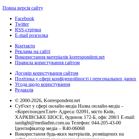
Повна версія сайту
Facebook
Twitter
RSS-стрічки
E-mail розсилка
Контакти
Реклама на сайті
Використання матеріалів korrespondent.net
Правила користування сайтом
Договір користування сайтом
Політика у сфері конфіденційності і персональних даних
Угода щодо користування
Редакція
© 2000-2026, Korrespondent.net
Суб'єкт у сфері онлайн-медіа Назва онлайн-медіа –
«КореспонденТ.net» Адреса: 02091, місто Київ,
ХАРКІВСЬКЕ ШОСЕ, будинок 172-Б, офіс 208/1 E-mail:
sunlight@mediadim.com.ua
Телефон: 044-205-43-00
Ідентифікатор медіа – R40-06068
Використання будь-яких матеріалів, розміщених на