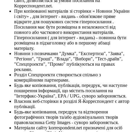
сайті, дозволяється за умови посилання на
Корреспондент.net.
При копіюванні матеріалів зі сторінки « Новини України
і світу» , для інтернет - видань - обов'язкове пряме
відкрите для пошукових систем гіперпосилання .
Посилання має бути розміщена в незалежності від
повного або часткового використання матеріалів.
Гіперпосилання ( для інтернет - видань) - повинна бути
розміщена в підзаголовку або в першому абзаці
матеріалу.
Новини з позначками "Думка", "Експертиза", "Заява",
"Регіони", "Гроші", "Влада", "Вибори", "Тест-драйв",
"Спецпроекти", "Промо" публікуються на правах
реклами.
Розділ Спецпроекти створюється спільно з
комерційними партнерами.
Будь яке копіювання, публікація, передрук, чи наступне
поширення інформації, що містить посилання на
"Інтерфакс-Україна", EPA / UPG, суворо забороняється.
Власник веб-сторінки в розділі Я-Корреспондент є автор
публікації.
Будь-яке копіювання, передрук та відтворення
фотографічних творів та/або аудіовізуальних творів
правовласника Getty Images - суворо забороняється.
Матеріали сайту korrespondent.net призначені для осіб