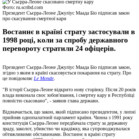
Фото: ru.scribd.com
Президент Сьєрра-Леоне Джуліус Маада Біо підписав закон
про скасування смертної кари
Востаннє в країні страту застосували в
1998 році, коли за спробу державного
перевороту стратили 24 офіцерів.
Президент Сьєрра-Леоне Джуліус Маада Біо підписав закон,
згідно з яким в країні скасовується покарання на страту. Про
це повідомляє
Le Monde
.
"В історії Сьєрра-Леоне відкрито нову сторінку. Після 20 років
влада виконала своє зобов'язання, і смертну кару в Республіці
повністю скасовано", - заявив глава держави.
Відзначається, що закон, який підписано президентом, у липні
прийняв однопалатний парламент країни. Чинна з 1991 року
конституція Сьєрра-Леоне передбачала страту за державну
зраду, заколот, убивство чи крадіжку, яка супроводжувалася
обтяжливими обставинами. Востаннє в країні страту