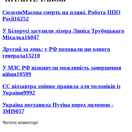
Сюжет
Масова смерть на пляжі. Робота ППО
Росії
16252
У Білорусі засудили лідера Ляпіса Трубецького
Міхалка
16047
Другий за день: у РФ поховали ще одного
генерала
13210
У МЗС РФ відкинули можливість завершення
війни
10599
ЄС відзавтра змінює правила для чоловіків із
України
9992
Україна поставила Путіна перед дилемою -
ЗМІ
9057
Читати коментарі