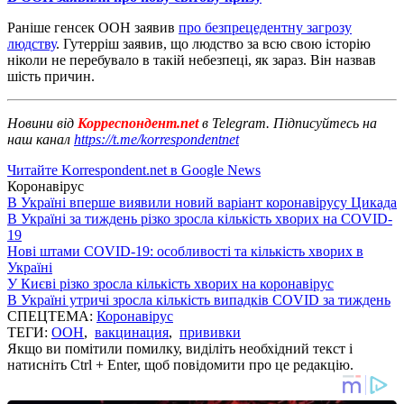
Раніше генсек ООН заявив
про безпрецедентну загрозу
людству
. Гутерріш заявив, що людство за всю свою історію
ніколи не перебувало в такій небезпеці, як зараз. Він назвав
шість причин.
Новини від
Корреспондент.net
в Telegram. Підписуйтесь на
наш канал
https://t.me/korrespondentnet
Читайте Korrespondent.net в Google News
Коронавірус
В Україні вперше виявили новий варіант коронавірусу Цикада
В Україні за тиждень різко зросла кількість хворих на COVID-
19
Нові штами COVID-19: особливості та кількість хворих в
Україні
У Києві різко зросла кількість хворих на коронавірус
В Україні утричі зросла кількість випадків COVID за тиждень
СПЕЦТЕМА:
Коронавірус
ТЕГИ:
ООН
,
вакцинация
,
прививки
Якщо ви помітили помилку, виділіть необхідний текст і
натисніть Ctrl + Enter, щоб повідомити про це редакцію.