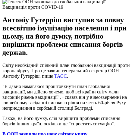
Вакцинація проти COVID-19
Антоніу Гутерріш виступив за повну
всесвітню імунізацію населення і при
цьому, на його думку, потрібно
вирішити проблеми списання боргів
держав.
Світу необхідний спільний план глобальної вакцинації проти
коронавірусу. Про це заявив генеральний секретар ООН
Антоніу Гутерріш, пише
ТАСС
.
"Я давно намагаюся проштовхнути план глобальної
вакцинації, ми дійсно хочемо, щоб всі країни світу мали
високий рівень вакцинації", - сказав він у відеозверненні на
ювілейному засіданні високого рівня на честь 60-річчя Руху
неприєднання в сербській столиці Белграді.
Також, на його думку, слід вирішити проблеми списання
боргів інших країн, оскільки це "спростить ситуацію".
В ООН заявили про нову світову кризу