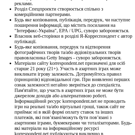
реклами.
Розділ Спецпроекти створюється спільно з
комерційними партнерами.
Будь яке копіювання, публікація, передрук, чи наступне
поширення інформації, що містить посилання на
"Інтерфакс-Україна", EPA / UPG, суворо забороняється.
Власник веб-сторінки в розділі Я-Корреспондент є автор
публікації.
Будь-яке копіювання, передрук та відтворення
фотографічних творів та/або аудіовізуальних творів
правовласника Getty Images - суворо забороняється.
Матеріали сайту korrespondent.net призначені для осіб
старше 21 року (21+). Участь в азартних іграх може
викликати ігрову залежність. Дотримуйтесь правил
(принципів) відповідальної гри. При виявленні перших
ознак залежності негайно зверніться до спеціаліста.
Пам'ятайте, що участь в азартних іграх не може бути
джерелом доходів або альтернативою роботі.
Інформаційний ресурс korrespondent.net не проводить
ігри на реальні та/або віртуальні гроші, також сайт не
приймає ні в якій формі оплату ставок та інших
платежів, які пов’язані/можуть бути пов’язані з
азартними іграми, букмекерами чи тоталізаторами. Будь-
які матеріали на інформаційному ресурсі
korrespondent.net публікуються виключно в