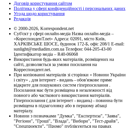
Договір користування сайтом
Політика у сфері конфіденційності і персональних даних
Угода щодо користування
Редакція
© 2000-2026, Korrespondent.net
Суб'єкт у сфері онлайн-медіа Назва онлайн-медіа –
«КореспонденТ.net» Адреса: 02091, місто Київ,
ХАРКІВСЬКЕ ШОСЕ, будинок 172-Б, офіс 208/1 E-mail:
sunlight@mediadim.com.ua
Телефон: 044-205-43-00
Ідентифікатор медіа – R40-06068
Використання будь-яких матеріалів, розміщених на
сайті, дозволяється за умови посилання на
Корреспондент.net.
При копіюванні матеріалів зі сторінки « Новини України
і світу» , для інтернет - видань - обов'язкове пряме
відкрите для пошукових систем гіперпосилання .
Посилання має бути розміщена в незалежності від
повного або часткового використання матеріалів.
Гіперпосилання ( для інтернет - видань) - повинна бути
розміщена в підзаголовку або в першому абзаці
матеріалу.
Новини з позначками "Думка", "Експертиза", "Заява",
"Регіони", "Гроші", "Влада", "Вибори", "Тест-драйв",
"Спецпроекти", "Промо" публікуються на правах