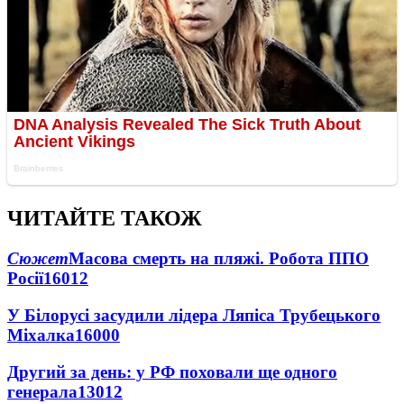
ЧИТАЙТЕ ТАКОЖ
Сюжет
Масова смерть на пляжі. Робота ППО
Росії
16012
У Білорусі засудили лідера Ляпіса Трубецького
Міхалка
16000
Другий за день: у РФ поховали ще одного
генерала
13012