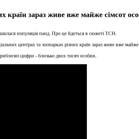
их країн зараз живе вже майже сімсот ос
ільшилася популяція панд. Про це йдеться в сюжеті ТСН.
еціальних центрах та зоопарках різних країн зараз живе вже майж
приблизні цифри - близько двох тисяч особин.