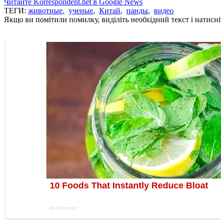
Читайте Korrespondent.net в Google News
ТЕГИ:
животные
,
ученые
,
Китай
,
панды
,
видео
Якщо ви помітили помилку, виділіть необхідний текст і натисніт