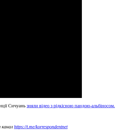
інції Сичуань
зняли відео з рідкісною пандою-альбіносом.
ш канал
https://t.me/korrespondentnet