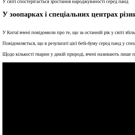
У світі спостерігається зростання народжуваності серед панд
У зоопарках і спеціальних центрах різн
У Китаї вчені повідомили про те, що за останній рік у світі зб
Повідомляється, що в результаті цієї бебі-буму серед панд у сп
Щодо кількості тварин у дикій природі, вчені називають лише 