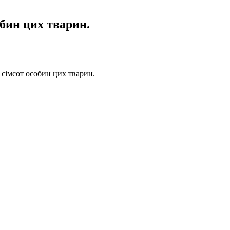
обин цих тварин.
е сімсот особин цих тварин.