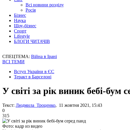
Всі новини розділу
Росія
Бізнес
Наука
Шоу-бізнес
Спорт
Lifestyle
БЛОГИ ЧИТАЧІВ
СПЕЦТЕМА:
Війна в Ірані
ВСІ ТЕМИ
Вступ України в ЄС
Теракт в Барселоні
У світі за рік виник бебі-бум 
Текст:
Людмила Троценко
, 11 жовтня 2021, 15:43
0
315
Фото: кадр из видео