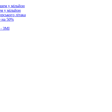
ем у мільйон
ирського літака
е на 50%
 - ЗМІ