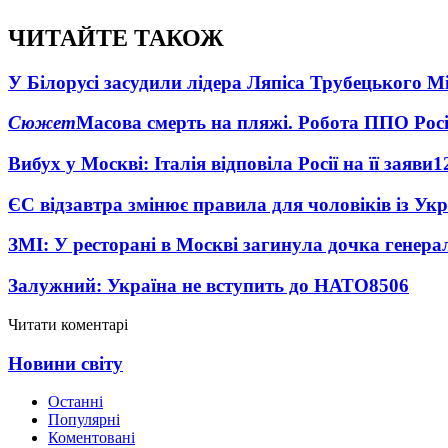
ЧИТАЙТЕ ТАКОЖ
У Білорусі засудили лідера Ляпіса Трубецького М
Сюжет
Масова смерть на пляжі. Робота ППО Росі
Вибух у Москві: Італія відповіла Росії на її заяви
1
ЄС відзавтра змінює правила для чоловіків із Ук
ЗМІ: У ресторані в Москві загинула дочка генера
Залужний: Україна не вступить до НАТО
8506
Читати коментарі
Новини світу
Останні
Популярні
Коментовані