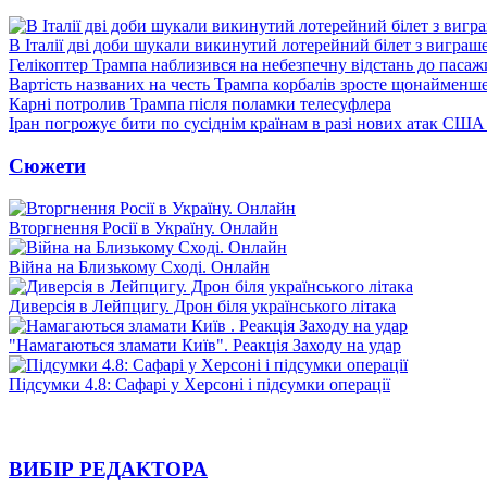
В Італії дві доби шукали викинутий лотерейний білет з виграш
Гелікоптер Трампа наблизився на небезпечну відстань до пасаж
Вартість названих на честь Трампа корбалів зросте щонайменш
Карні потролив Трампа після поламки телесуфлера
Іран погрожує бити по сусіднім країнам в разі нових атак США
Сюжети
Вторгнення Росії в Україну. Онлайн
Війна на Близькому Сході. Онлайн
Диверсія в Лейпцигу. Дрон біля українського літака
"Намагаються зламати Київ". Реакція Заходу на удар
Підсумки 4.8: Сафарі у Херсоні і підсумки операції
ВИБІР РЕДАКТОРА