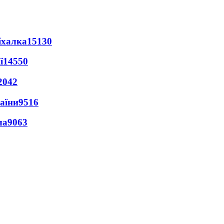
іхалка
15130
ї
14550
2042
раїни
9516
ла
9063