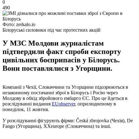
0
490
Фото: zerkalo.io
Білоруські силовики під час протестних акцій
У МЗС Молдови журналістам
підтвердили факт спроби експорту
цивільних боєприпасів у Білорусь.
Вони поставлялися з Угорщини.
Компанії з Чехії, Словаччини та Угорщини підозрюються в
незаконному постачанні зброї в Білорусь і Росію через
Молдову в обхід збройового ембарго ЄС. Про це йдеться в
розслідуванні видання
EUobserver
, оприлюдненому в
понеділок, 11 жовтня.
У розслідуванні фігурують фірми: Česká zbrojovka (Чехія), De
Fango (Угорщина), XXeurope (Словаччина) та інші.