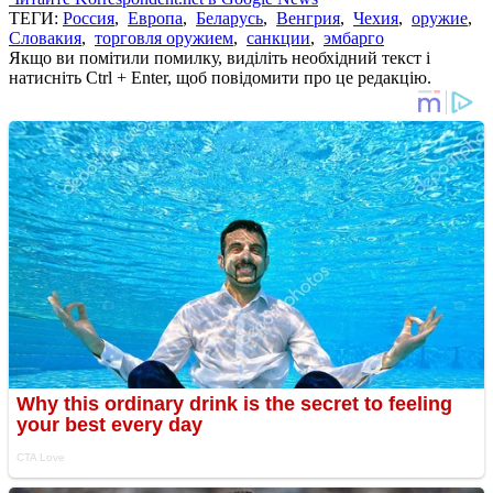
ТЕГИ:
Россия
,
Европа
,
Беларусь
,
Венгрия
,
Чехия
,
оружие
,
Словакия
,
торговля оружием
,
санкции
,
эмбарго
Якщо ви помітили помилку, виділіть необхідний текст і
натисніть Ctrl + Enter, щоб повідомити про це редакцію.