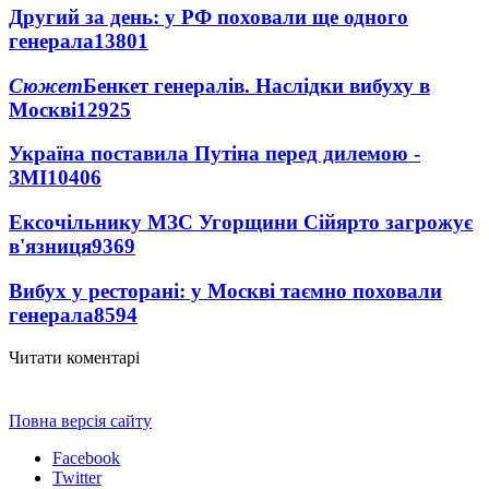
Другий за день: у РФ поховали ще одного
генерала
13801
Сюжет
Бенкет генералів. Наслідки вибуху в
Москві
12925
Україна поставила Путіна перед дилемою -
ЗМІ
10406
Ексочільнику МЗС Угорщини Сійярто загрожує
в'язниця
9369
Вибух у ресторані: у Москві таємно поховали
генерала
8594
Читати коментарі
Повна версія сайту
Facebook
Twitter