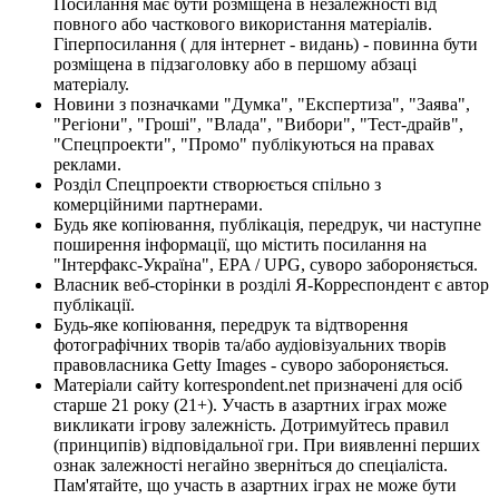
Посилання має бути розміщена в незалежності від
повного або часткового використання матеріалів.
Гіперпосилання ( для інтернет - видань) - повинна бути
розміщена в підзаголовку або в першому абзаці
матеріалу.
Новини з позначками "Думка", "Експертиза", "Заява",
"Регіони", "Гроші", "Влада", "Вибори", "Тест-драйв",
"Спецпроекти", "Промо" публікуються на правах
реклами.
Розділ Спецпроекти створюється спільно з
комерційними партнерами.
Будь яке копіювання, публікація, передрук, чи наступне
поширення інформації, що містить посилання на
"Інтерфакс-Україна", EPA / UPG, суворо забороняється.
Власник веб-сторінки в розділі Я-Корреспондент є автор
публікації.
Будь-яке копіювання, передрук та відтворення
фотографічних творів та/або аудіовізуальних творів
правовласника Getty Images - суворо забороняється.
Матеріали сайту korrespondent.net призначені для осіб
старше 21 року (21+). Участь в азартних іграх може
викликати ігрову залежність. Дотримуйтесь правил
(принципів) відповідальної гри. При виявленні перших
ознак залежності негайно зверніться до спеціаліста.
Пам'ятайте, що участь в азартних іграх не може бути