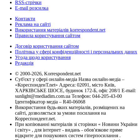
RSS-стрічки
E-mail розсилка
Контакти
Реклама на сайті
Використання матеріалів korrespondent.net
Правила користування сайтом
Договір користування сайтом
Політика у сфері конфіденційності і персональних даних
Угода щодо користування
Редакція
© 2000-2026, Korrespondent.net
Суб'єкт у сфері онлайн-медіа Назва онлайн-медіа –
«КореспонденТ.net» Адреса: 02091, місто Київ,
ХАРКІВСЬКЕ ШОСЕ, будинок 172-Б, офіс 208/1 E-mail:
sunlight@mediadim.com.ua
Телефон: 044-205-43-00
Ідентифікатор медіа – R40-06068
Використання будь-яких матеріалів, розміщених на
сайті, дозволяється за умови посилання на
Корреспондент.net.
При копіюванні матеріалів зі сторінки « Новини України
і світу» , для інтернет - видань - обов'язкове пряме
відкрите для пошукових систем гіперпосилання .