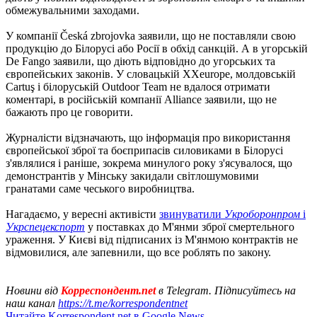
обмежувальними заходами.
У компанії Česká zbrojovka заявили, що не поставляли свою
продукцію до Білорусі або Росії в обхід санкцій. А в угорській
De Fango заявили, що діють відповідно до угорських та
європейських законів. У словацькій XXeurope, молдовській
Cartuş і білоруській Outdoor Team не вдалося отримати
коментарі, в російській компанії Alliance заявили, що не
бажають про це говорити.
Журналісти відзначають, що інформація про використання
європейської зброї та боєприпасів силовиками в Білорусі
з'являлися і раніше, зокрема минулого року з'ясувалося, що
демонстрантів у Мінську закидали світлошумовими
гранатами саме чеського виробництва.
Нагадаємо, у вересні активісти
звинуватили
Укроборонпром
і
Укрспецекспорт
у поставках до М'янми зброї смертельного
ураження. У Києві від підписаних із М'янмою контрактів не
відмовилися, але запевнили, що все роблять по закону.
Новини від
Корреспондент.net
в Telegram. Підписуйтесь на
наш канал
https://t.me/korrespondentnet
Читайте Korrespondent.net в Google News