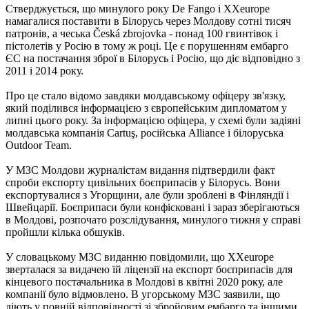
Стверджується, що минулого року De Fango і XXeurope
намагалися поставити в Білорусь через Молдову сотні тисяч
патронів, а чеська Česká zbrojovka - понад 100 гвинтівок і
пістолетів у Росію в тому ж році. Це є порушенням ембарго
ЄС на постачання зброї в Білорусь і Росію, що діє відповідно з
2011 і 2014 року.
Про це стало відомо завдяки молдавському офіцеру зв'язку,
який поділився інформацією з європейським дипломатом у
липні цього року. За інформацією офіцера, у схемі були задіяні
молдавська компанія Cartuş, російська Alliance і білоруська
Outdoor Team.
У МЗС Молдови журналістам видання підтвердили факт
спроби експорту цивільних боєприпасів у Білорусь. Вони
експортувалися з Угорщини, але були зроблені в Фінляндії і
Швейцарії. Боєприпаси були конфісковані і зараз зберігаються
в Молдові, розпочато розслідування, минулого тижня у справі
пройшли кілька обшуків.
У словацькому МЗС виданню повідомили, що XXeurope
зверталася за видачею їй ліцензії на експорт боєприпасів для
кінцевого постачальника в Молдові в квітні 2020 року, але
компанії було відмовлено. В угорському МЗС заявили, що
діють у повній відповідності зі збройовим ембарго та іншими