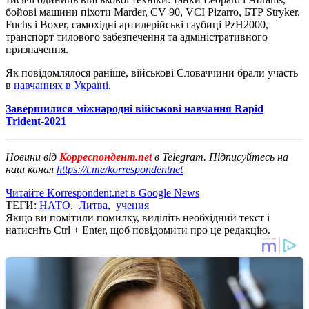
бойові машини піхоти Marder, CV 90, VCI Pizarro, БТР Stryker,
Fuchs і Boxer, самохідні артилерійські гаубиці PzH2000,
транспорт тилового забезпечення та адміністративного
призначення.
Як повідомлялося раніше, військові Словаччини брали участь
в
навчаннях в Україні
.
Завершилися міжнародні військові навчання Rapid
Trident-2021
Новини від
Корреспондент.net
в Telegram. Підписуйтесь на
наш канал
https://t.me/korrespondentnet
Читайте Korrespondent.net в Google News
ТЕГИ:
НАТО
,
Литва
,
учения
Якщо ви помітили помилку, виділіть необхідний текст і
натисніть Ctrl + Enter, щоб повідомити про це редакцію.