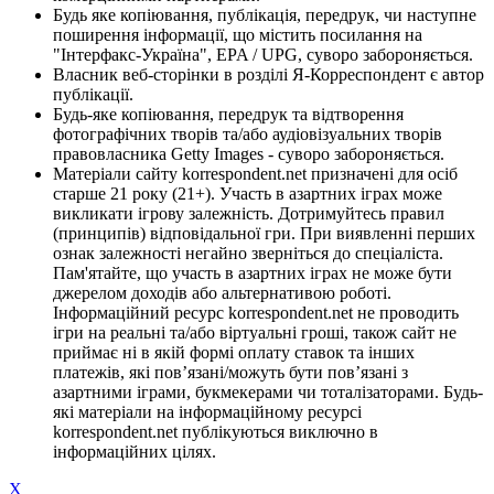
Будь яке копіювання, публікація, передрук, чи наступне
поширення інформації, що містить посилання на
"Інтерфакс-Україна", EPA / UPG, суворо забороняється.
Власник веб-сторінки в розділі Я-Корреспондент є автор
публікації.
Будь-яке копіювання, передрук та відтворення
фотографічних творів та/або аудіовізуальних творів
правовласника Getty Images - суворо забороняється.
Матеріали сайту korrespondent.net призначені для осіб
старше 21 року (21+). Участь в азартних іграх може
викликати ігрову залежність. Дотримуйтесь правил
(принципів) відповідальної гри. При виявленні перших
ознак залежності негайно зверніться до спеціаліста.
Пам'ятайте, що участь в азартних іграх не може бути
джерелом доходів або альтернативою роботі.
Інформаційний ресурс korrespondent.net не проводить
ігри на реальні та/або віртуальні гроші, також сайт не
приймає ні в якій формі оплату ставок та інших
платежів, які пов’язані/можуть бути пов’язані з
азартними іграми, букмекерами чи тоталізаторами. Будь-
які матеріали на інформаційному ресурсі
korrespondent.net публікуються виключно в
інформаційних цілях.
X