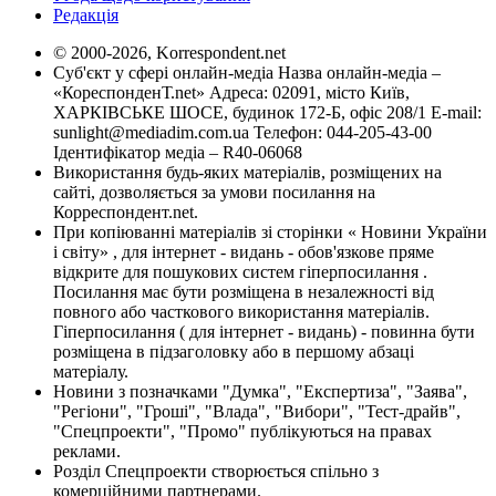
Редакція
© 2000-2026, Korrespondent.net
Суб'єкт у сфері онлайн-медіа Назва онлайн-медіа –
«КореспонденТ.net» Адреса: 02091, місто Київ,
ХАРКІВСЬКЕ ШОСЕ, будинок 172-Б, офіс 208/1 E-mail:
sunlight@mediadim.com.ua
Телефон: 044-205-43-00
Ідентифікатор медіа – R40-06068
Використання будь-яких матеріалів, розміщених на
сайті, дозволяється за умови посилання на
Корреспондент.net.
При копіюванні матеріалів зі сторінки « Новини України
і світу» , для інтернет - видань - обов'язкове пряме
відкрите для пошукових систем гіперпосилання .
Посилання має бути розміщена в незалежності від
повного або часткового використання матеріалів.
Гіперпосилання ( для інтернет - видань) - повинна бути
розміщена в підзаголовку або в першому абзаці
матеріалу.
Новини з позначками "Думка", "Експертиза", "Заява",
"Регіони", "Гроші", "Влада", "Вибори", "Тест-драйв",
"Спецпроекти", "Промо" публікуються на правах
реклами.
Розділ Спецпроекти створюється спільно з
комерційними партнерами.