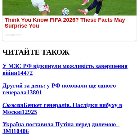
ЧИТАЙТЕ ТАКОЖ
У МЗС РФ відкинули можливість завершення
війни
14472
Другий за день: у РФ поховали ще одного
генерала
13801
Сюжет
Бенкет генералів. Наслідки вибуху в
Москві
12925
Україна поставила Путіна перед дилемою -
ЗМІ
10406