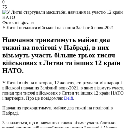
0
75
Фото: mil.gov.ua
У Литві почалися військові навчання Залізний вовк-2021
Навчання триватимуть майже два
тижні на полігоні у Пабраді, в них
візьмуть участь більше трьох тисяч
військових з Литви та інших 12 країн
НАТО.
У Литві в ніч на вівторок, 12 жовтня, стартували міжнародні
військові навчання Залізний вовк-2021, в яких візьмуть участь
понад три тисячі військових з Литви та інших 12 країн НАТО
і партнерів. Про це повідомляє
Delfi
.
Навчання проходитимуть майже два тижні на полігоні в
Пабраді.
Зазначається, що в навчаннях також візьме участь близько
тисячі одиниць військової техніки: танки Leopard і Abrams,