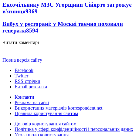
Ексочільнику МЗС Угорщини Сійярто загрожує
в'язниця
9369
Вибух у ресторані: у Москві таємно поховали
генерала
8594
Читати коментарі
Повна версія сайту
Facebook
Twitter
RSS-стрічки
E-mail розсилка
Контакти
Реклама на сайті
Використання матеріалів korrespondent.net
Правила користування сайтом
Договір користування сайтом
Політика у сфері конфіденційності і персональних даних
Угода щодо користування