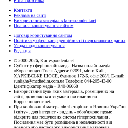
E-mail розсилка
Контакти
Реклама на сайті
Використання матеріалів korrespondent.net
Правила користування сайтом
Договір користування сайтом
Політика у сфері конфіденційності і персональних даних
Угода щодо користування
Редакція
© 2000-2026, Korrespondent.net
Суб'єкт у сфері онлайн-медіа Назва онлайн-медіа –
«КореспонденТ.net» Адреса: 02091, місто Київ,
ХАРКІВСЬКЕ ШОСЕ, будинок 172-Б, офіс 208/1 E-mail:
sunlight@mediadim.com.ua
Телефон: 044-205-43-00
Ідентифікатор медіа – R40-06068
Використання будь-яких матеріалів, розміщених на
сайті, дозволяється за умови посилання на
Корреспондент.net.
При копіюванні матеріалів зі сторінки « Новини України
і світу» , для інтернет - видань - обов'язкове пряме
відкрите для пошукових систем гіперпосилання .
Посилання має бути розміщена в незалежності від
повного або часткового використання матеріалів.