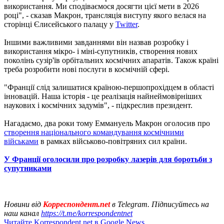
використання. Ми сподіваємося досягти цієї мети в 2026
році", - сказав Макрон, трансляція виступу якого велася на
сторінці Єлисейського палацу у
Twitter
.
Іншими важливими завданнями він назвав розробку і
використання мікро- і міні-супутників, створення нових
поколінь сузір'їв орбітальних космічних апаратів. Також країні
треба розробити нові послуги в космічній сфері.
"Франції слід залишатися країною-першопрохідцем в області
інновацій. Наша історія - це реалізація найнеймовірніших
наукових і космічних задумів", - підкреслив президент.
Нагадаємо, два роки тому Еммануель Макрон оголосив про
створення національного командування космічними
військами
в рамках військово-повітряних сил країни.
У Франції оголосили про розробку лазерів для боротьби з
супутниками
Новини від
Корреспондент.net
в Telegram. Підписуйтесь на
наш канал
https://t.me/korrespondentnet
Читайте Korrespondent.net в Google News