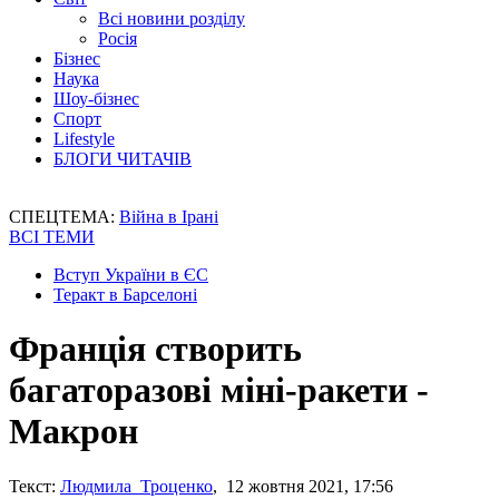
Всі новини розділу
Росія
Бізнес
Наука
Шоу-бізнес
Спорт
Lifestyle
БЛОГИ ЧИТАЧІВ
СПЕЦТЕМА:
Війна в Ірані
ВСІ ТЕМИ
Вступ України в ЄС
Теракт в Барселоні
Франція створить
багаторазові міні-ракети -
Макрон
Текст:
Людмила Троценко
, 12 жовтня 2021, 17:56