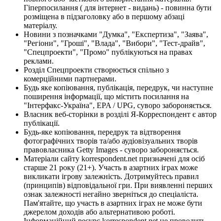
Гіперпосилання ( для інтернет - видань) - повинна бути
розміщена в підзаголовку або в першому абзаці
матеріалу.
Новини з позначками "Думка", "Експертиза", "Заява",
"Регіони", "Гроші", "Влада", "Вибори", "Тест-драйв",
"Спецпроекти", "Промо" публікуються на правах
реклами.
Розділ Спецпроекти створюється спільно з
комерційними партнерами.
Будь яке копіювання, публікація, передрук, чи наступне
поширення інформації, що містить посилання на
"Інтерфакс-Україна", EPA / UPG, суворо забороняється.
Власник веб-сторінки в розділі Я-Корреспондент є автор
публікації.
Будь-яке копіювання, передрук та відтворення
фотографічних творів та/або аудіовізуальних творів
правовласника Getty Images - суворо забороняється.
Матеріали сайту korrespondent.net призначені для осіб
старше 21 року (21+). Участь в азартних іграх може
викликати ігрову залежність. Дотримуйтесь правил
(принципів) відповідальної гри. При виявленні перших
ознак залежності негайно зверніться до спеціаліста.
Пам'ятайте, що участь в азартних іграх не може бути
джерелом доходів або альтернативою роботі.
Інформаційний ресурс korrespondent.net не проводить