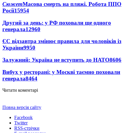
Сюжет
Масова смерть на пляжі. Робота ППО
Росії
15954
Другий за день: у РФ поховали ще одного
генерала
12960
ЄС відзавтра змінює правила для чоловіків із
України
9950
Залужний: Україна не вступить до НАТО
8606
Вибух у ресторані: у Москві таємно поховали
генерала
8464
Читати коментарі
Повна версія сайту
Facebook
Twitter
RSS-стрічки