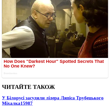
ЧИТАЙТЕ ТАКОЖ
У Білорусі засудили лідера Ляпіса Трубецького
Міхалка
15987