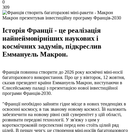
0
309
Макрон презентував інвестиційну програму Франція-2030
Історія Франції - це реалізація
найнеймовірніших наукових і
космічних задумів, підкреслив
Еммануель Макрон.
Франція повинна створити до 2026 року космічні міні-носії
багаторазового використання. Про це у вівторок, 12 жовтня,
сказав президент країни Еммануель Макрон, виступаючи в
Єлисейському палаці з презентацією нової інвестиційної
програми Франція-2030.
"Франції необхідно зайняти гідне місце в нових тенденціях в
освоєнні космосу, в так званому новому космосі. Їй належить
забезпечити на новому рівні свій суверенітет у цій області,
розвивати передові технології. У зв'язку з цим у
короткостроковій перспективі перед нею стоїть цілий ряд
цілей. В першу чергу, це створення міні-носіїв багаторазового