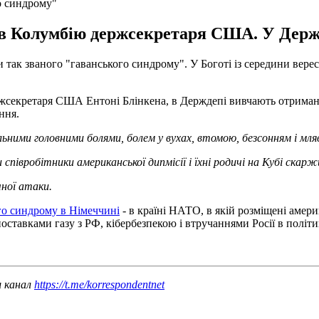
о синдрому"
у в Колумбію держсекретаря США. У Держд
 так званого "гаванського синдрому". У Боготі із середини вере
ржсекретаря США Ентоні Блінкена, в Держдепі вивчають отримані
ння.
ними головними болями, болем у вухах, втомою, безсонням і мля
 співробітники американської дипмісії і їхні родичі на Кубі скар
ної атаки.
го синдрому в Німеччині
- в країні НАТО, в якій розміщені амери
оставками газу з РФ, кібербезпекою і втручаннями Росії в політ
ш канал
https://t.me/korrespondentnet