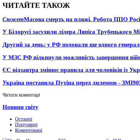
ЧИТАЙТЕ ТАКОЖ
Сюжет
Масова смерть на пляжі. Робота ППО Росі
У Білорусі засудили лідера Ляпіса Трубецького М
Другий за день: у РФ поховали ще одного генерал
У МЗС РФ відкинули можливість завершення вій
ЄС відзавтра змінює правила для чоловіків із Ук
Україна поставила Путіна перед дилемою - ЗМІ
90
Читати коментарі
Новини світу
Останні
Популярні
Коментовані