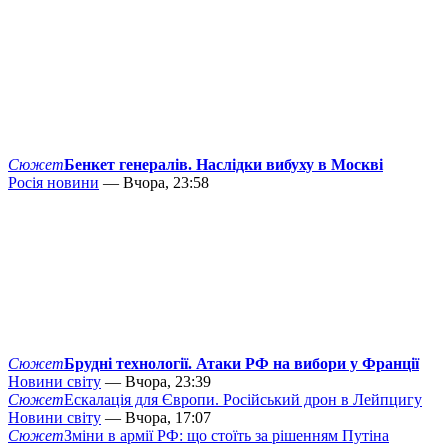
Сюжет
Бенкет генералів. Наслідки вибуху в Москві
Росія новини
— Вчора, 23:58
Сюжет
Брудні технології. Атаки РФ на вибори у Франції
Новини світу
— Вчора, 23:39
Сюжет
Ескалація для Європи. Російський дрон в Лейпцигу
Новини світу
— Вчора, 17:07
Сюжет
Зміни в армії РФ: що стоїть за рішенням Путіна