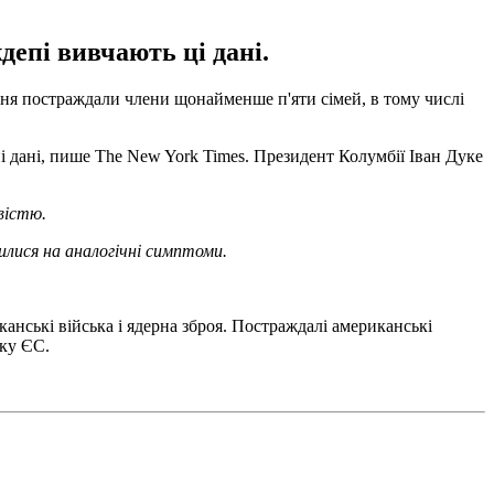
епі вивчають ці дані.
сня постраждали члени щонайменше п'яти сімей, в тому числі
 дані, пише The New York Times. Президент Колумбії Іван Дуке
вістю.
жилися на аналогічні симптоми.
канські війська і ядерна зброя. Постраждалі американські
ику ЄС.