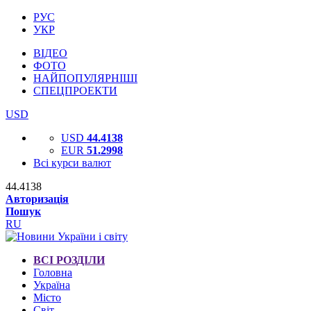
РУС
УКР
ВІДЕО
ФОТО
НАЙПОПУЛЯРНІШІ
СПЕЦПРОЕКТИ
USD
USD
44.4138
EUR
51.2998
Всі курси валют
44.4138
Авторизація
Пошук
RU
ВСІ РОЗДІЛИ
Головна
Україна
Місто
Світ