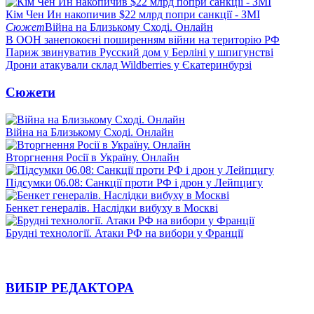
Кім Чен Ин накопичив $22 млрд попри санкції - ЗМІ
Сюжет
Війна на Близькому Сході. Онлайн
В ООН занепокоєні поширенням війни на територію РФ
Париж звинуватив Русский дом у Берліні у шпигунстві
Дрони атакували склад Wildberries у Єкатеринбурзі
Сюжети
Війна на Близькому Сході. Онлайн
Вторгнення Росії в Україну. Онлайн
Підсумки 06.08: Санкції проти РФ і дрон у Лейпцигу
Бенкет генералів. Наслідки вибуху в Москві
Брудні технології. Атаки РФ на вибори у Франції
ВИБІР РЕДАКТОРА