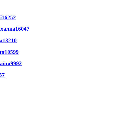
ї
16252
іхалка
16047
а
13210
ни
10599
раїни
9992
57