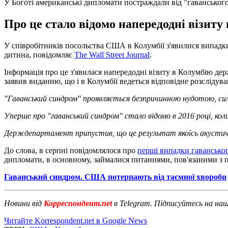
У Боготі американські дипломати постраждали від "гаванськог
Про це стало відомо напередодні візит
У співробітників посольства США в Колумбії з'явилися випадки
дитина, повідомляє
Тhe Wall Street Journal
.
Інформація про це з'явилася напередодні візиту в Колумбію де
заявив виданню, що і в Колумбії ведеться відповідне розслідува
"Гаванський синдром" проявляється безпричинною нудотою, силь
Уперше про "гаванський синдром" стало відомо в 2016 році, коли
Держдепартамент припустив, що це результат якоїсь акустич
До слова, в серпні повідомлялося про
перші випадки гавансько
дипломати, в основному, займалися питаннями, пов'язаними з п
Гаванський синдром. США потерпають від таємної хвороби
Новини від
Корреспондент.net
в Telegram. Підписуйтесь на на
Читайте Korrespondent.net в Google News