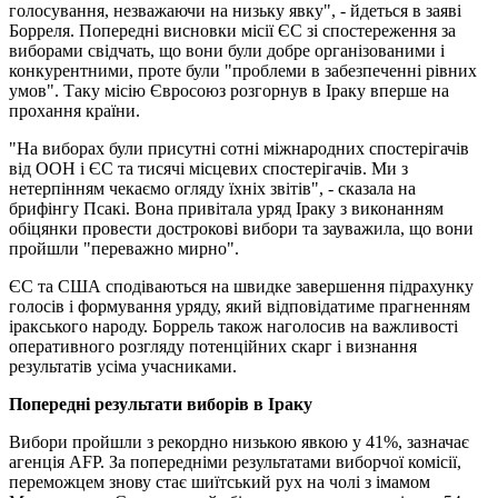
голосування, незважаючи на низьку явку", - йдеться в заяві
Борреля. Попередні висновки місії ЄС зі спостереження за
виборами свідчать, що вони були добре організованими і
конкурентними, проте були "проблеми в забезпеченні рівних
умов". Таку місію Євросоюз розгорнув в Іраку вперше на
прохання країни.
"На виборах були присутні сотні міжнародних спостерігачів
від ООН і ЄС та тисячі місцевих спостерігачів. Ми з
нетерпінням чекаємо огляду їхніх звітів", - сказала на
брифінгу Псакі. Вона привітала уряд Іраку з виконанням
обіцянки провести дострокові вибори та зауважила, що вони
пройшли "переважно мирно".
ЄС та США сподіваються на швидке завершення підрахунку
голосів і формування уряду, який відповідатиме прагненням
іракського народу. Боррель також наголосив на важливості
оперативного розгляду потенційних скарг і визнання
результатів усіма учасниками.
Попередні результати виборів в Іраку
Вибори пройшли з рекордно низькою явкою у 41%, зазначає
агенція AFP. За попередніми результатами виборчої комісії,
переможцем знову стає шиїтський рух на чолі з імамом