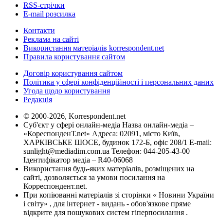
RSS-стрічки
E-mail розсилка
Контакти
Реклама на сайті
Використання матеріалів korrespondent.net
Правила користування сайтом
Договір користування сайтом
Політика у сфері конфіденційності і персональних даних
Угода щодо користування
Редакція
© 2000-2026, Korrespondent.net
Суб'єкт у сфері онлайн-медіа Назва онлайн-медіа –
«КореспонденТ.net» Адреса: 02091, місто Київ,
ХАРКІВСЬКЕ ШОСЕ, будинок 172-Б, офіс 208/1 E-mail:
sunlight@mediadim.com.ua
Телефон: 044-205-43-00
Ідентифікатор медіа – R40-06068
Використання будь-яких матеріалів, розміщених на
сайті, дозволяється за умови посилання на
Корреспондент.net.
При копіюванні матеріалів зі сторінки « Новини України
і світу» , для інтернет - видань - обов'язкове пряме
відкрите для пошукових систем гіперпосилання .