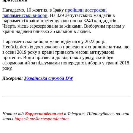
Нагадаємо, 10 жовтня, в Іраку
пройшли дострокові
парламентські вибори
. На 329 депутатських мандатів в
парламенті країни претендували понад 3240 кандидатів.
Чверть місць зарезервована за жінками. Виборчим правом у
країні наділені близько 25 мільйонів людей.
Парламентські вибори мали відбутися у 2022 році.
Необхідність їх дострокового проведення спричинена тим, що
з осені 2019 року в країні тривають масові антиурядові
протести. Вони призвели до відставки уряду, який був
сформований за підсумками попередніх виборів у травні 2018
року.
Джерело:
Українська служба DW
Новини від
Корреспондент.net
в Telegram. Підписуйтесь на наш
канал
https://t.me/korrespondentnet