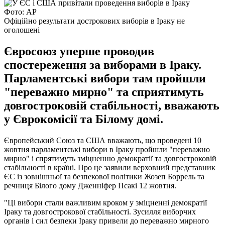
Фото: АР
Офіційно результати дострокових виборів в Іраку не
оголошені
Євросоюз уперше проводив
спостереження за виборами в Іраку.
Парламентські вибори там пройшли
"переважно мирно" та сприятимуть
довгостроковій стабільності, вважають
у Єврокомісії та Білому домі.
Європейський Союз та США вважають, що проведені 10
жовтня парламентські вибори в Іраку пройшли "переважно
мирно" і спрятимуть зміцненню демократії та довгостроковій
стабільності в країні. Про це заявили верховний представник
ЄС із зовнішньої та безпекової політики Жозеп Боррель та
речниця Білого дому Дженніфер Псакі 12 жовтня.
"Ці вибори стали важливим кроком у зміцненні демократії
Іраку та довгострокової стабільності. Зусилля виборчих
органів і сил безпеки Іраку привели до переважно мирного