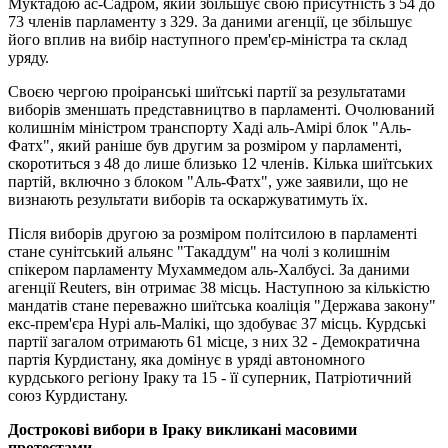
Муктадою ас-Садром, який збільшує свою присутність з 54 до
73 членів парламенту з 329. За даними агенції, це збільшує
його вплив на вибір наступного прем'єр-міністра та склад
уряду.
Своєю чергою проіранські шиїтські партії за результатами
виборів зменшать представництво в парламенті. Очолюваний
колишнім міністром транспорту Хаді аль-Амірі блок "Аль-
Фатх", який раніше був другим за розміром у парламенті,
скоротиться з 48 до лише близько 12 членів. Кілька шиїтських
партій, включно з блоком "Аль-Фатх", уже заявили, що не
визнають результати виборів та оскаржуватимуть їх.
Після виборів другою за розміром політсилою в парламенті
стане сунітський альянс "Такаддум" на чолі з колишнім
спікером парламенту Мухаммедом аль-Халбусі. За даними
агенції Reuters, він отримає 38 місць. Наступною за кількістю
мандатів стане переважно шиїтська коаліція "Держава закону"
екс-прем'єра Нурі аль-Малікі, що здобуває 37 місць. Курдські
партії загалом отримають 61 місце, з них 32 - Демократична
партія Курдистану, яка домінує в уряді автономного
курдського регіону Іраку та 15 - її суперник, Патріотичний
союз Курдистану.
Дострокові вибори в Іраку викликані масовими
протестами