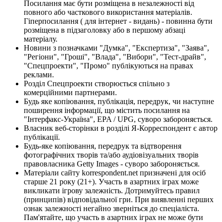
Посилання має бути розміщена в незалежності від
повного або часткового використання матеріалів.
Гіперпосилання ( для інтернет - видань) - повинна бути
розміщена в підзаголовку або в першому абзаці
матеріалу.
Новини з позначками "Думка", "Експертиза", "Заява",
"Регіони", "Гроші", "Влада", "Вибори", "Тест-драйв",
"Спецпроекти", "Промо" публікуються на правах
реклами.
Розділ Спецпроекти створюється спільно з
комерційними партнерами.
Будь яке копіювання, публікація, передрук, чи наступне
поширення інформації, що містить посилання на
"Інтерфакс-Україна", EPA / UPG, суворо забороняється.
Власник веб-сторінки в розділі Я-Корреспондент є автор
публікації.
Будь-яке копіювання, передрук та відтворення
фотографічних творів та/або аудіовізуальних творів
правовласника Getty Images - суворо забороняється.
Матеріали сайту korrespondent.net призначені для осіб
старше 21 року (21+). Участь в азартних іграх може
викликати ігрову залежність. Дотримуйтесь правил
(принципів) відповідальної гри. При виявленні перших
ознак залежності негайно зверніться до спеціаліста.
Пам'ятайте, що участь в азартних іграх не може бути