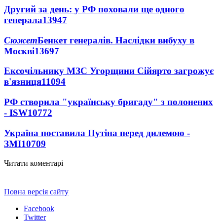
Другий за день: у РФ поховали ще одного
генерала
13947
Сюжет
Бенкет генералів. Наслідки вибуху в
Москві
13697
Ексочільнику МЗС Угорщини Сійярто загрожує
в'язниця
11094
РФ створила "українську бригаду" з полонених
- ISW
10772
Україна поставила Путіна перед дилемою -
ЗМІ
10709
Читати коментарі
Повна версія сайту
Facebook
Twitter