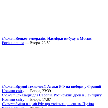
Сюжет
Бенкет генералів. Наслідки вибуху в Москві
Росія новини
— Вчора, 23:58
Сюжет
Брудні технології. Атаки РФ на вибори у Франції
Новини світу
— Вчора, 23:39
Сюжет
Ескалація для Європи. Російський дрон в Лейпцигу
Новини світу
— Вчора, 17:07
Сюжет
Зміни в армії РФ: що стоїть за рішенням Путіна