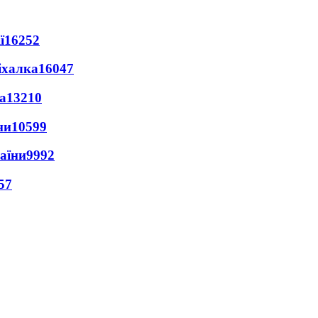
ї
16252
іхалка
16047
а
13210
ни
10599
раїни
9992
57