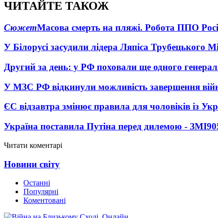
ЧИТАЙТЕ ТАКОЖ
Сюжет
Масова смерть на пляжі. Робота ППО Росі
У Білорусі засудили лідера Ляпіса Трубецького М
Другий за день: у РФ поховали ще одного генерал
У МЗС РФ відкинули можливість завершення вій
ЄС відзавтра змінює правила для чоловіків із Ук
Україна поставила Путіна перед дилемою - ЗМІ
90
Читати коментарі
Новини світу
Останні
Популярні
Коментовані