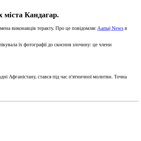
х міста Кандагар.
 імена виконавців теракту. Про це повідомляє
Aamaj News
в
лікувала їх фотографії до скоєння злочину: це члени
вдні Афганістану, стався під час п'ятничної молитви. Точна