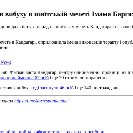
в вибуху в шиїтській мечеті Імама Баргя
дповідальність за напад на шиїтську мечеть Кандагара і назвало
 мечеть в Кандагарі, оприлюднила імена виконавців теракту і опуб
ання.
 News
ь Бібі Фатіми міста Кандагар, центру однойменної провінції на пі
уло щонайменше 62 осіб
і ще 70 отримали поранення.
ж стався вибух,
тоді загинули 46 осіб
і ще 140 постраждали.
ш канал
https://t.me/korrespondentnet
погибли
,
война в афганистане
,
теракты
,
погибшие