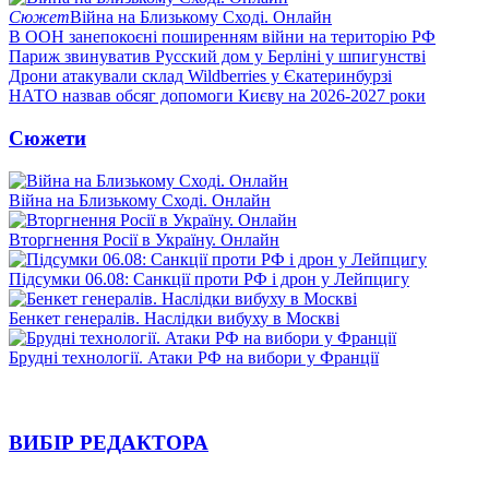
Сюжет
Війна на Близькому Сході. Онлайн
В ООН занепокоєні поширенням війни на територію РФ
Париж звинуватив Русский дом у Берліні у шпигунстві
Дрони атакували склад Wildberries у Єкатеринбурзі
НАТО назвав обсяг допомоги Києву на 2026-2027 роки
Сюжети
Війна на Близькому Сході. Онлайн
Вторгнення Росії в Україну. Онлайн
Підсумки 06.08: Санкції проти РФ і дрон у Лейпцигу
Бенкет генералів. Наслідки вибуху в Москві
Брудні технології. Атаки РФ на вибори у Франції
ВИБІР РЕДАКТОРА