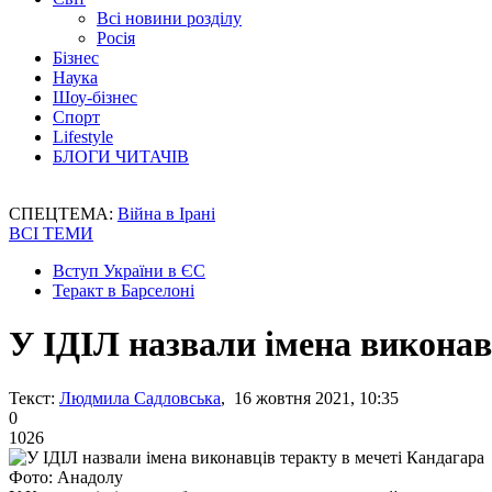
Всі новини розділу
Росія
Бізнес
Наука
Шоу-бізнес
Спорт
Lifestyle
БЛОГИ ЧИТАЧІВ
СПЕЦТЕМА:
Війна в Ірані
ВСІ ТЕМИ
Вступ України в ЄС
Теракт в Барселоні
У ІДІЛ назвали імена виконав
Текст:
Людмила Садловська
, 16 жовтня 2021, 10:35
0
1026
Фото: Анадолу