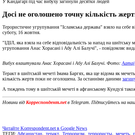
У Кандагарі під час вибуху загинули десятки людей
Досі не оголошено точну кількість жерт
Терористичне угрупування "Ісламська держава" взяло на себе ві
суботу, 16 жовтня.
"ІДІЛ, яка взяла на себе відповідальність за напад на шиїтську
угруповання Анас Хорасані і Абу Алі Балучі", - повідомляє вид
Вибух влаштували Анас Хорасані і Абу Алі Балучі. Фото:
Aamaj
Теракт в шиїтській мечеті Імама Баргях, яка ще відома як мечет
кількість жертв поки не оголошена. За останніми даними
загин
А тиждень тому в шиїтській мечеті в афганському Кундузі тако
Новини від
Корреспондент.net
в Telegram. Підписуйтесь на на
Читайте Korrespondent.net в Google News
ТЕГИ:
Афганистан
,
теракт
,
Терроризм
,
террористы
,
мечеть
,