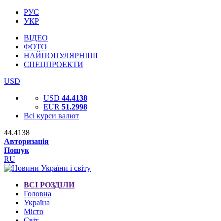
РУС
УКР
ВІДЕО
ФОТО
НАЙПОПУЛЯРНІШІ
СПЕЦПРОЕКТИ
USD
USD
44.4138
EUR
51.2998
Всі курси валют
44.4138
Авторизація
Пошук
RU
ВСІ РОЗДІЛИ
Головна
Україна
Місто
Світ