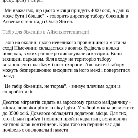
"Ми вважаємо, що цього місяця приїдуть 4000 осіб, а далі їх
може бути і більше", - говорить директор табору біженців в
Айзенхюттенштадті Олаф Янсен.
Табір для біженців в Айзенхюттенштадті
Табір на околиці цього невеликого провінційного міста на
сході Німеччини складається з довгих будівель в кілька
поверхів, в яких раніше розташовувалися казарми. Вони
захищені парканом, біля входу на територію табору
встановлено шлагбаум і пост охорони. Але жителі табору
можуть безперешкодно виходити за його межі і повертатися
назад.
"Це табір біженців, не тюрма", - знизує плечима один із
співробітників.
Десяток мігрантів сидять на зарослому травою майданчику -
жінки, чоловіки різного віку і діти. У таборі можна розмістити
до 3500 осіб. Довелося обладнати додаткові місця. Для тих,
хто тільки прибув і повинен пройти карантин, встановили
житлові блок-контейнери. Крім того на перший час для
ночівель є опалювальні намети.