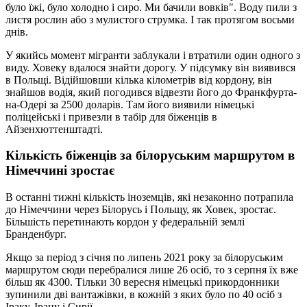
було їжі, було холодно і сиро. Ми бачили вовків". Воду пили з
листя рослин або з мулистого струмка. І так протягом восьми
днів.
У якийсь момент мігранти заблукали і втратили один одного з
виду. Ховеку вдалося знайти дорогу. У підсумку він виявився
в Польщі. Відійшовши кілька кілометрів від кордону, він
знайшов водія, який погодився відвезти його до Франкфурта-
на-Одері за 2500 доларів. Там його виявили німецькі
поліцейські і привезли в табір для біженців в
Айзенхюттенштадті.
Кількість біженців за білоруським маршрутом в
Німеччині зростає
В останні тижні кількість іноземців, які незаконно потрапила
до Німеччини через Білорусь і Польщу, як Ховек, зростає.
Більшість перетинають кордон у федеральній землі
Бранденбург.
Якщо за період з січня по липень 2021 року за білоруським
маршрутом сюди перебралися лише 26 осіб, то з серпня їх вже
більш як 4300. Тільки 30 вересня німецькі прикордонники
зупинили дві вантажівки, в кожній з яких було по 40 осіб з
Іраку, Ірану і Сирії.