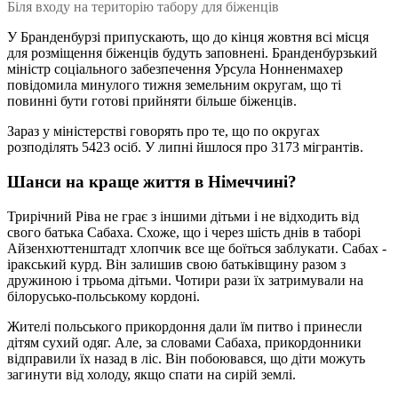
Біля входу на територію табору для біженців
У Бранденбурзі припускають, що до кінця жовтня всі місця
для розміщення біженців будуть заповнені. Бранденбурзький
міністр соціального забезпечення Урсула Нонненмахер
повідомила минулого тижня земельним округам, що ті
повинні бути готові прийняти більше біженців.
Зараз у міністерстві говорять про те, що по округах
розподілять 5423 осіб. У липні йшлося про 3173 мігрантів.
Шанси на краще життя в Німеччині?
Трирічний Ріва не грає з іншими дітьми і не відходить від
свого батька Сабаха. Схоже, що і через шість днів в таборі
Айзенхюттенштадт хлопчик все ще боїться заблукати. Сабах -
іракський курд. Він залишив свою батьківщину разом з
дружиною і трьома дітьми. Чотири рази їх затримували на
білорусько-польському кордоні.
Жителі польського прикордоння дали їм питво і принесли
дітям сухий одяг. Але, за словами Сабаха, прикордонники
відправили їх назад в ліс. Він побоювався, що діти можуть
загинути від холоду, якщо спати на сирій землі.