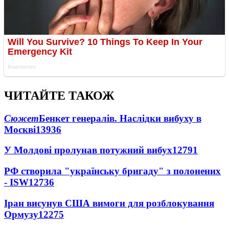
ЧИТАЙТЕ ТАКОЖ
Сюжет
Бенкет генералів. Наслідки вибуху в
Москві
13936
У Молдові пролунав потужний вибух
12791
РФ створила "українську бригаду" з полонених
- ISW
12736
Іран висунув США вимоги для розблокування
Ормузу
12275