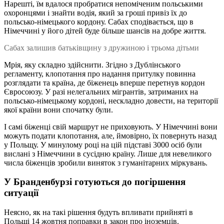
Нарешті, їм вдалося пробратися непоміченим польськими
охоронцями і знайти водія, який за гроші привіз їх до
польсько-німецького кордону. Сабах сподівається, що в
Німеччині у його дітей буде більше шансів на добре життя.
Сабах залишив батьківщину з дружиною і трьома дітьми
Мрія, яку складно здійснити. Згідно з Дублінського
регламенту, клопотання про надання притулку повинна
розглядати та країна, де біженець вперше перетнув кордон
Євросоюзу. У разі нелегальних мігрантів, затриманих на
польсько-німецькому кордоні, нескладно довести, на території
якої країни вони спочатку були.
І самі біженці свій маршрут не приховують. У Німеччині вони
можуть подати клопотання, але, ймовірно, їх повернуть назад
у Польщу. У минулому році на цій підставі 3000 осіб були
вислані з Німеччини в сусідню країну. Лише для невеликого
числа біженців зробили виняток з гуманітарних міркувань.
У Бранденбурзі готуються до погіршення
ситуації
Неясно, як на такі рішення будуть впливати прийняті в
Польщі 14 жовтня поправки в закон про іноземців.