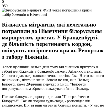
0
959
Табір біженців в Німеччині
Кількість мігрантів, які нелегально
потрапили до Німеччини білоруським
маршрутом, зростає. У Бранденбурзі,
де більшість перетинають кордон,
очікують погіршення кризи. Репортаж
з табору біженців.
Ховек щасливий: кілька днів тому він знайшов притулок в
таборі для біженців у бранденбурзькому Айзенхюттенштадті.
У нього є дах над головою, тепла постіль і їжа. Ніхто на нього
не кричить, ніхто не жене. Зовсім не так, як в Польщі і
Білорусі, каже 29-річний перукар з Сирії. "Білоруси
погрожували нам зброєю і наказували йти в Польщу.
Поляки блокували дорогу і кричали "Повертайтеся в
Білорусь!". Так ми ходили туди-сюди, - розповідає він
англійською. Він та інші мігранти боялися померти. - У нас не