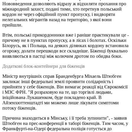
Нововведення дозволяють відразу ж відхиляти прохання про
міжнародний захист, подані тими, хто перетнув польський
кордон не через офіційний пункт пропуску, і видворяти
нелегальних мігрантів назад на територію, з якої вони
прийшли.
Втім, польські прикордонники вже і раніше практикували це -
причому не в пунктах пропуску, а в лісах і болотах. Оскільки
Білорусь, як і Польща, на деяких ділянках кордону встановила
огорожу, долати перешкоди все складніше. Біженці буквально
виявляються в пастці між колючим дротом по обидва боки.
Додаткові блок-контейнери для біженців
Міністр внутрішніх справ Бранденбурга Міхаель Штюбген
закликає інші федеральні землі проявити солідарність і
прийняти у себе біженців. Він вимагає реакції від Єврокомісії
і МЗС ФРН. "Я розраховую на те, що торгівлі людьми,
ініційована Лукашенком, буде покладено край. В
Айзенхюттенштадті ми можемо лише лікувати симптоми
потоку біженців.
Причина знаходиться в Мінську, і її треба зупинити", - заявив
Штюбген на прес-конференції в таборі біженців. Тим часом, у
Франкфурті-на-Одері федеральна поліція готується до