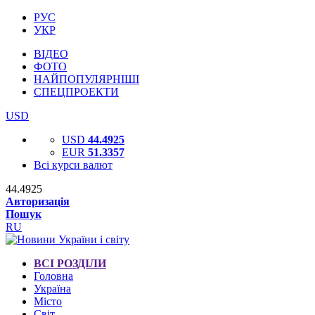
РУС
УКР
ВІДЕО
ФОТО
НАЙПОПУЛЯРНІШІ
СПЕЦПРОЕКТИ
USD
USD
44.4925
EUR
51.3357
Всі курси валют
44.4925
Авторизація
Пошук
RU
ВСІ РОЗДІЛИ
Головна
Україна
Місто
Світ