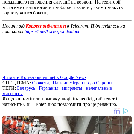
подальшого погіршення ситуації на кордоні. На території
міста вже стоять намети і мобільні туалети , якими можуть
користуватися біженці.
Новини від
Корреспондент.net
в Telegram. Підписуйтесь на
наш канал
https://t.me/korrespondentnet
Читайте Korrespondent.net в Google News
СПЕЦТЕМА:
Сюжети
,
Наплив мігрантів до Європи
ТЕГИ:
Беларусь
,
Германия
,
мигранты
,
нелегальные
мигранты
Якщо ви помітили помилку, виділіть необхідний текст і
натисніть Ctrl + Enter, щоб повідомити про це редакцію.