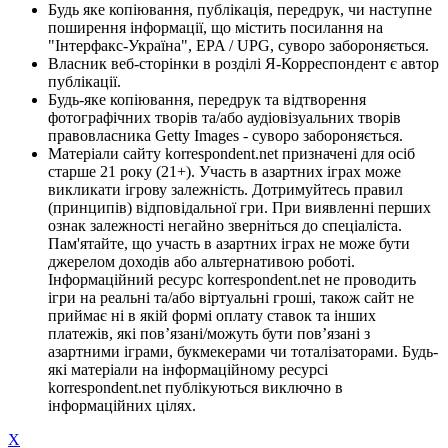
Будь яке копіювання, публікація, передрук, чи наступне
поширення інформації, що містить посилання на
"Інтерфакс-Україна", EPA / UPG, суворо забороняється.
Власник веб-сторінки в розділі Я-Корреспондент є автор
публікації.
Будь-яке копіювання, передрук та відтворення
фотографічних творів та/або аудіовізуальних творів
правовласника Getty Images - суворо забороняється.
Матеріали сайту korrespondent.net призначені для осіб
старше 21 року (21+). Участь в азартних іграх може
викликати ігрову залежність. Дотримуйтесь правил
(принципів) відповідальної гри. При виявленні перших
ознак залежності негайно зверніться до спеціаліста.
Пам'ятайте, що участь в азартних іграх не може бути
джерелом доходів або альтернативою роботі.
Інформаційний ресурс korrespondent.net не проводить
ігри на реальні та/або віртуальні гроші, також сайт не
приймає ні в якій формі оплату ставок та інших
платежів, які пов’язані/можуть бути пов’язані з
азартними іграми, букмекерами чи тоталізаторами. Будь-
які матеріали на інформаційному ресурсі
korrespondent.net публікуються виключно в
інформаційних цілях.
X