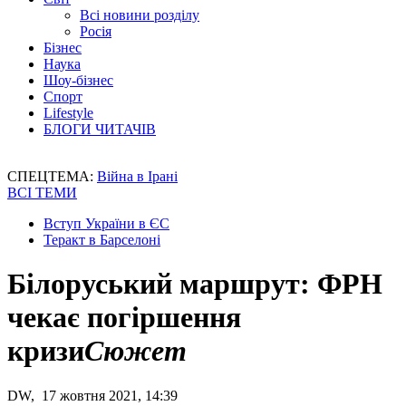
Всі новини розділу
Росія
Бізнес
Наука
Шоу-бізнес
Спорт
Lifestyle
БЛОГИ ЧИТАЧІВ
СПЕЦТЕМА:
Війна в Ірані
ВСІ ТЕМИ
Вступ України в ЄС
Теракт в Барселоні
Білоруський маршрут: ФРН
чекає погіршення
кризи
Сюжет
DW, 17 жовтня 2021, 14:39