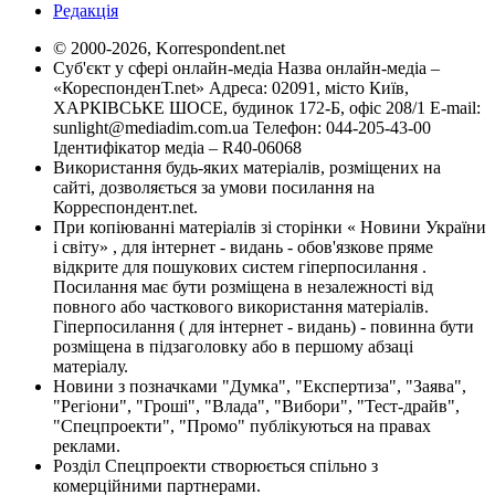
Редакція
© 2000-2026, Korrespondent.net
Суб'єкт у сфері онлайн-медіа Назва онлайн-медіа –
«КореспонденТ.net» Адреса: 02091, місто Київ,
ХАРКІВСЬКЕ ШОСЕ, будинок 172-Б, офіс 208/1 E-mail:
sunlight@mediadim.com.ua
Телефон: 044-205-43-00
Ідентифікатор медіа – R40-06068
Використання будь-яких матеріалів, розміщених на
сайті, дозволяється за умови посилання на
Корреспондент.net.
При копіюванні матеріалів зі сторінки « Новини України
і світу» , для інтернет - видань - обов'язкове пряме
відкрите для пошукових систем гіперпосилання .
Посилання має бути розміщена в незалежності від
повного або часткового використання матеріалів.
Гіперпосилання ( для інтернет - видань) - повинна бути
розміщена в підзаголовку або в першому абзаці
матеріалу.
Новини з позначками "Думка", "Експертиза", "Заява",
"Регіони", "Гроші", "Влада", "Вибори", "Тест-драйв",
"Спецпроекти", "Промо" публікуються на правах
реклами.
Розділ Спецпроекти створюється спільно з
комерційними партнерами.